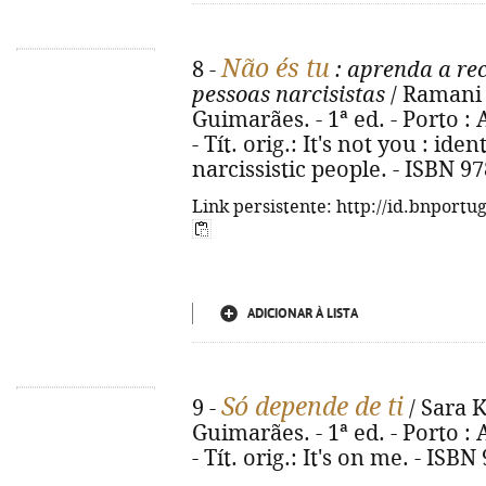
Não és tu
8 -
: aprenda a rec
pessoas narcisistas
/ Ramani 
Guimarães. - 1ª ed. - Porto : 
- Tít. orig.: It's not you : id
narcissistic people. - ISBN 9
Link persistente: http://id.bnportu
ADICIONAR À LISTA
Só depende de ti
9 -
/ Sara K
Guimarães. - 1ª ed. - Porto : 
- Tít. orig.: It's on me. - ISB