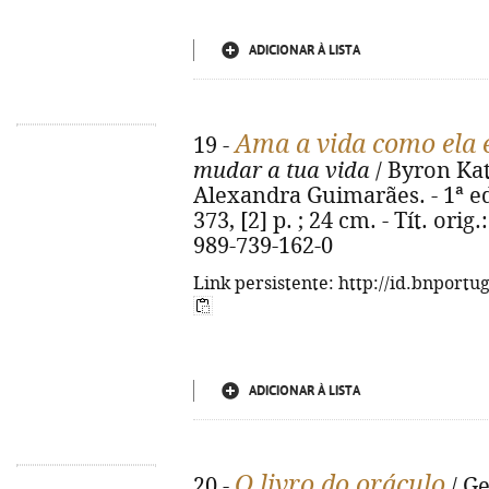
ADICIONAR À LISTA
Ama a vida como ela 
19 -
mudar a tua vida
/ Byron Kat
Alexandra Guimarães. - 1ª ed.
373, [2] p. ; 24 cm. - Tít. ori
989-739-162-0
Link persistente: http://id.bnportu
ADICIONAR À LISTA
O livro do oráculo
20 -
/ Ge