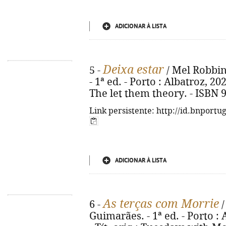
ADICIONAR À LISTA
Deixa estar
5 -
/ Mel Robbin
- 1ª ed. - Porto : Albatroz, 2025
The let them theory. - ISBN 
Link persistente: http://id.bnportu
ADICIONAR À LISTA
As terças com Morrie
6 -
/
Guimarães. - 1ª ed. - Porto : 