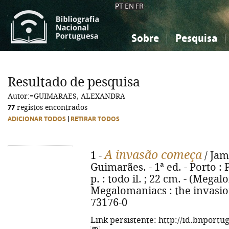
PT
EN
FR
Sobre
Pesquisa
Sobre a Bibliografia Nacional
Simples
Conhecimento, Informação...
Conhecimento, Informação...
Combinada
A
Resultado de pesquisa
Ciências sociais...
Ciências sociais...
Autor:=GUIMARAES, ALEXANDRA
Arte, desporto...
Arte, desporto...
77
registos encontrados
ADICIONAR TODOS
|
RETIRAR TODOS
A invasão começa
1 -
/ Jam
Guimarães. - 1ª ed. - Porto : 
p. : todo il. ; 22 cm. - (Megalo
Megalomaniacs : the invasion
73176-0
Link persistente: http://id.bnportu