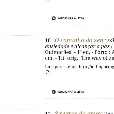
ADICIONAR À LISTA
O caminho do zen
16 -
: sa
ansiedade e alcançar a paz
/
Guimarães. - 1ª ed. - Porto : Al
cm. - Tít. orig.: The way of 
Link persistente: http://id.bnportu
ADICIONAR À LISTA
8 regras do amor