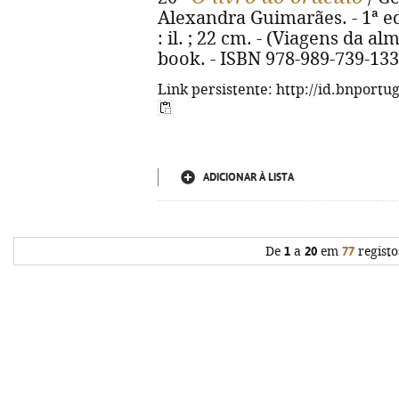
Alexandra Guimarães. - 1ª ed. 
: il. ; 22 cm. - (Viagens da alm
book. - ISBN 978-989-739-133
Link persistente: http://id.bnportu
ADICIONAR À LISTA
De
1
a
20
em
77
registo