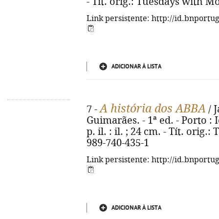
- Tít. orig.: Tuesdays with M
Link persistente: http://id.bnportu
ADICIONAR À LISTA
A história dos ABBA
7 -
/ 
Guimarães. - 1ª ed. - Porto : I
p. il. : il. ; 24 cm. - Tít. ori
989-740-435-1
Link persistente: http://id.bnportu
ADICIONAR À LISTA