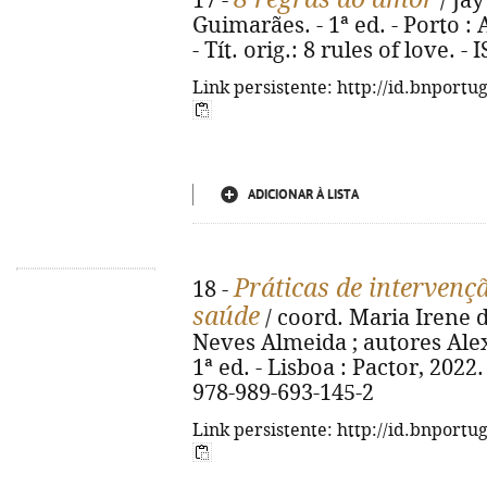
17 -
/ Jay
Guimarães. - 1ª ed. - Porto : 
- Tít. orig.: 8 rules of love. 
Link persistente: http://id.bnportu
ADICIONAR À LISTA
Práticas de intervençã
18 -
saúde
/ coord. Maria Irene d
Neves Almeida ; autores Alexa
1ª ed. - Lisboa : Pactor, 2022. -
978-989-693-145-2
Link persistente: http://id.bnportu