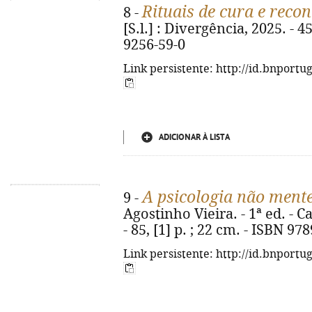
Rituais de cura e reco
8 -
[S.l.] : Divergência, 2025. - 4
9256-59-0
Link persistente: http://id.bnportu
ADICIONAR À LISTA
A psicologia não ment
9 -
Agostinho Vieira. - 1ª ed. - C
- 85, [1] p. ; 22 cm. - ISBN 9
Link persistente: http://id.bnportu