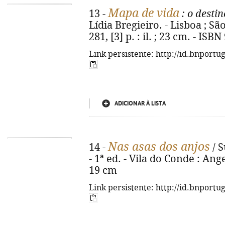
Mapa de vida
13 -
: o desti
Lídia Bregieiro. - Lisboa ; Sã
281, [3] p. : il. ; 23 cm. - IS
Link persistente: http://id.bnportu
ADICIONAR À LISTA
Nas asas dos anjos
14 -
/ S
- 1ª ed. - Vila do Conde : Angel
19 cm
Link persistente: http://id.bnportu