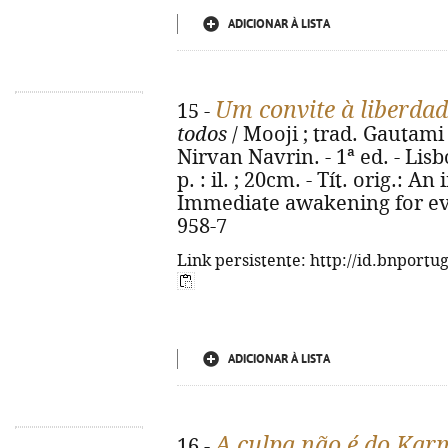
ADICIONAR À LISTA
Um convite à liberdad
15 -
todos
/ Mooji ; trad. Gautam
Nirvan Navrin. - 1ª ed. - Lisb
p. : il. ; 20cm. - Tít. orig.: A
Immediate awakening for eve
958-7
Link persistente: http://id.bnportu
ADICIONAR À LISTA
A culpa não é do Kar
16 -