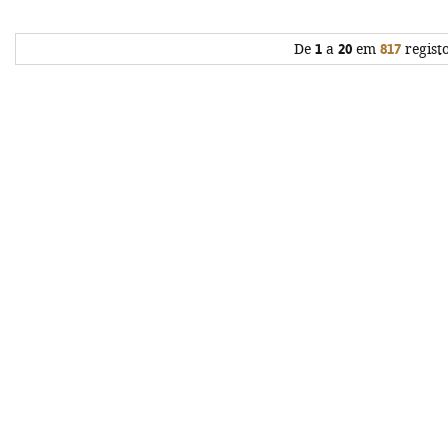
De
1
a
20
em
817
regist