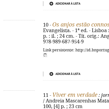
ADICIONAR À LISTA
Os anjos estão conno
10 -
Evangelista. - 1ª ed. - Lisboa
p. : il. ; 24 cm. - Tít. orig.:
978-989-687-954-9
Link persistente: http://id.bnportu
ADICIONAR À LISTA
Viver em verdade
11 -
: jor
/ Andreia Mascarenhas Mata. 
100, [4] p. ; 23 cm