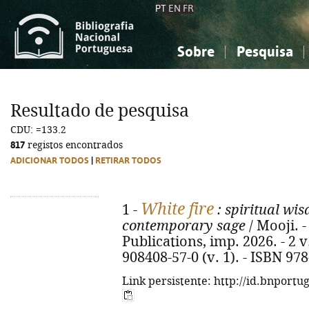
PT
EN
FR
Sobre
Pesquisa
Sobre a Bibliografia Nacional
Simples
Conhecimento, Informação...
Conhecimento, Informação...
Combinada
A
Resultado de pesquisa
Ciências sociais...
Ciências sociais...
CDU: =133.2
Arte, desporto...
Arte, desporto...
817
registos encontrados
ADICIONAR TODOS
|
RETIRAR TODOS
White fire
1 -
: spiritual wi
contemporary sage
/ Mooji. -
Publications, imp. 2026. - 2 v.
908408-57-0 (v. 1). - ISBN 978
Link persistente: http://id.bnportu