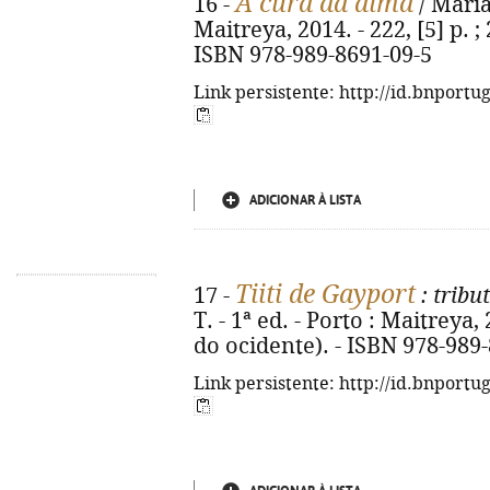
A cura da alma
16 -
/ Maria
Maitreya, 2014. - 222, [5] p. ;
ISBN 978-989-8691-09-5
Link persistente: http://id.bnportu
ADICIONAR À LISTA
Tiiti de Gayport
17 -
: tribu
T. - 1ª ed. - Porto : Maitreya, 
do ocidente). - ISBN 978-989
Link persistente: http://id.bnportu