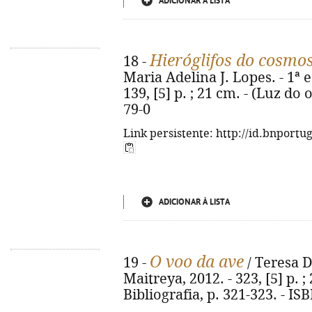
ADICIONAR À LISTA
Hieróglifos do cosmo
18 -
Maria Adelina J. Lopes. - 1ª e
139, [5] p. ; 21 cm. - (Luz do
79-0
Link persistente: http://id.bnportu
ADICIONAR À LISTA
O voo da ave
19 -
/ Teresa Du
Maitreya, 2012. - 323, [5] p. ;
Bibliografia, p. 321-323. - I