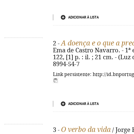
ADICIONAR À LISTA
A doença e o que a pre
2 -
Ema de Castro Navarro. - 1ª e
122, [1] p. : il. ; 21 cm. - (L
8994-54-7
Link persistente: http://id.bnportu
ADICIONAR À LISTA
O verbo da vida
3 -
/ Jorge B