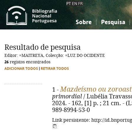
PT
EN
FR
Sobre
Pesquisa
Sobre a Bibliografia Nacional
Simples
Conhecimento, Informação...
Conhecimento, Informação...
Combinada
A
Resultado de pesquisa
Ciências sociais...
Ciências sociais...
Editor: =MAITREYA, Colecção: =LUZ DO OCIDENTE
Arte, desporto...
Arte, desporto...
26
registos encontrados
ADICIONAR TODOS
|
RETIRAR TODOS
Mazdeísmo ou zoroas
1 -
primordial
/ Lubélia Travassos
2024. - 162, [1] p. ; 21 cm. - 
989-8994-53-0
Link persistente: http://id.bnportu