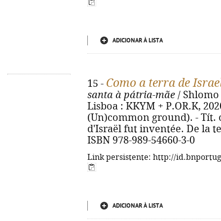
ADICIONAR À LISTA
Como a terra de Israel
15 -
santa à pátria-mãe
/ Shlomo 
Lisboa : KKYM + P.OR.K, 2020. 
(Un)common ground). - Tít. 
d'Israël fut inventée. De la t
ISBN 978-989-54660-3-0
Link persistente: http://id.bnportu
ADICIONAR À LISTA