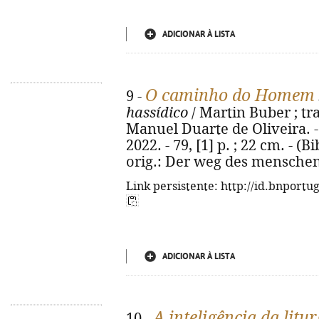
ADICIONAR À LISTA
O caminho do Homem
9 -
hassídico
/ Martin Buber ; tr
Manuel Duarte de Oliveira. - 
2022. - 79, [1] p. ; 22 cm. - (B
orig.: Der weg des menschen
Link persistente: http://id.bnportu
ADICIONAR À LISTA
A inteligência da litur
10 -