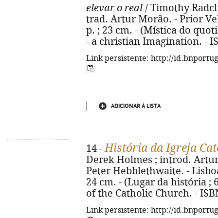
elevar o real
/ Timothy Radclif
trad. Artur Morão. - Prior Vel
p. ; 23 cm. - (Mística do quoti
- a christian Imagination. - 
Link persistente: http://id.bnportu
ADICIONAR À LISTA
História da Igreja Cat
14 -
Derek Holmes ; introd. Artur 
Peter Hebblethwaite. - Lisboa 
24 cm. - (Lugar da história ; 6
of the Catholic Church. - IS
Link persistente: http://id.bnportu