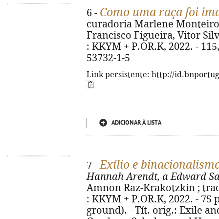
Como uma raça foi im
6 -
curadoria Marlene Monteiro Fr
Francisco Figueira, Vitor Sil
: KKYM + P.OR.K, 2022. - 115, 
53732-1-5
Link persistente: http://id.bnportu
ADICIONAR À LISTA
Exílio e binacionalism
7 -
Hannah Arendt, a Edward S
Amnon Raz-Krakotzkin ; trad.
: KKYM + P.OR.K, 2022. - 75 
ground). - Tít. orig.: Exile 