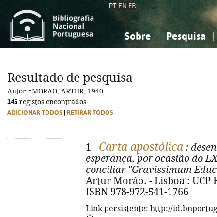
PT
EN
FR
Sobre
Pesquisa
Sobre a Bibliografia Nacional
Simples
Conhecimento, Informação...
Conhecimento, Informação...
Combinada
A
Resultado de pesquisa
Ciências sociais...
Ciências sociais...
Autor:=MORAO, ARTUR, 1940-
Arte, desporto...
Arte, desporto...
145
registos encontrados
ADICIONAR TODOS
|
RETIRAR TODOS
Carta apostólica
1 -
: dese
esperança, por ocasião do LX
conciliar "Gravissimum Educ
Artur Morão. - Lisboa : UCP Ed
ISBN 978-972-541-1766
Link persistente: http://id.bnportu