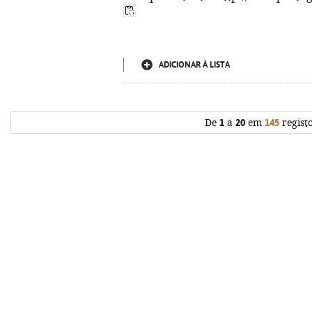
ADICIONAR À LISTA
De
1
a
20
em
145
regist