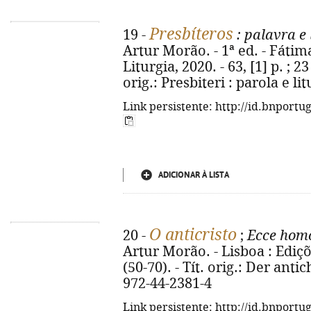
Presbíteros
19 -
: palavra e 
Artur Morão. - 1ª ed. - Fátim
Liturgia, 2020. - 63, [1] p. ; 2
orig.: Presbiteri : parola e l
Link persistente: http://id.bnportu
ADICIONAR À LISTA
O anticristo
20 -
;
Ecce hom
Artur Morão. - Lisboa : Ediçõe
(50-70). - Tít. orig.: Der anti
972-44-2381-4
Link persistente: http://id.bnportu