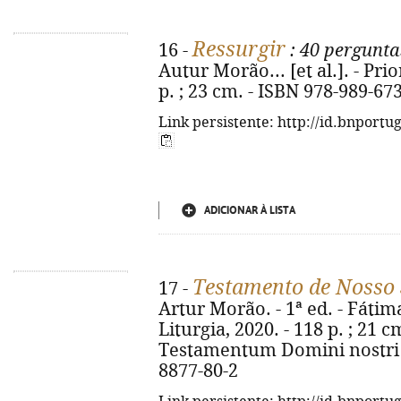
Ressurgir
16 -
: 40 pergunt
Autur Morão... [et al.]. - Prio
p. ; 23 cm. - ISBN 978-989-67
Link persistente: http://id.bnportu
ADICIONAR À LISTA
Testamento de Nosso 
17 -
Artur Morão. - 1ª ed. - Fátim
Liturgia, 2020. - 118 p. ; 21 cm.
Testamentum Domini nostri Je
8877-80-2