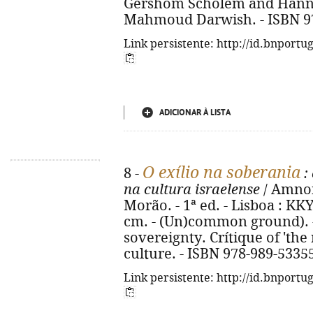
Gershom Scholem and Hanna
Mahmoud Darwish. - ISBN 9
Link persistente: http://id.bnportu
ADICIONAR À LISTA
O exílio na soberania
8 -
: 
na cultura israelense
/ Amnon
Morão. - 1ª ed. - Lisboa : KKY
cm. - (Un)common ground). - 
sovereignty. Crítique of 'the 
culture. - ISBN 978-989-5335
Link persistente: http://id.bnportu