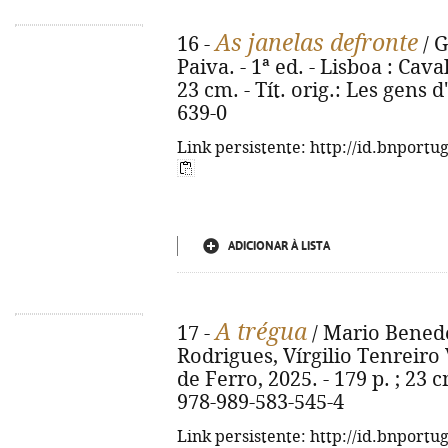
As janelas defronte
16 -
/ G
Paiva. - 1ª ed. - Lisboa : Caval
23 cm. - Tít. orig.: Les gens 
639-0
Link persistente: http://id.bnportu
ADICIONAR À LISTA
A trégua
17 -
/ Mario Benedet
Rodrigues, Vírgilio Tenreiro V
de Ferro, 2025. - 179 p. ; 23 c
978-989-583-545-4
Link persistente: http://id.bnportu