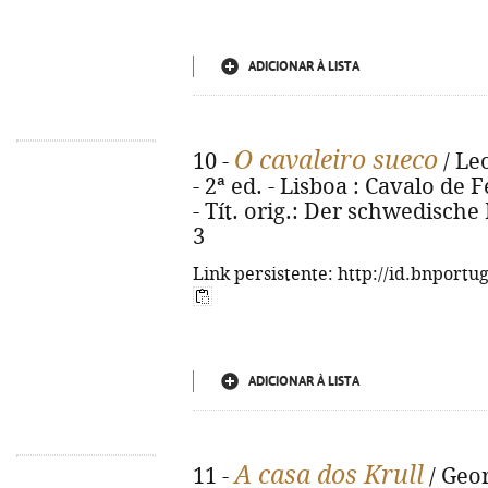
ADICIONAR À LISTA
O cavaleiro sueco
10 -
/ Le
- 2ª ed. - Lisboa : Cavalo de F
- Tít. orig.: Der schwedische
3
Link persistente: http://id.bnportu
ADICIONAR À LISTA
A casa dos Krull
11 -
/ Geor