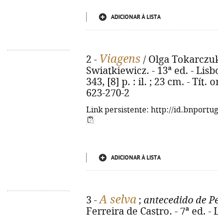
ADICIONAR À LISTA
Viagens
2 -
/ Olga Tokarczuk
Swiatkiewicz. - 13ª ed. - Lisb
343, [8] p. : il. ; 23 cm. - Tít.
623-270-2
Link persistente: http://id.bnportu
ADICIONAR À LISTA
A selva
3 -
;
antecedido de Pe
Ferreira de Castro. - 7ª ed. -