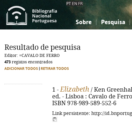
PT
EN
FR
Sobre
Pesquisa
Sobre a Bibliografia Nacional
Simples
Conhecimento, Informação...
Conhecimento, Informação...
Combinada
A
Resultado de pesquisa
Ciências sociais...
Ciências sociais...
Editor: =CAVALO DE FERRO
Arte, desporto...
Arte, desporto...
473
registos encontrados
ADICIONAR TODOS
|
RETIRAR TODOS
Elizabeth
1 -
/ Ken Greenhall
ed. - Lisboa : Cavalo de Ferro,
ISBN 978-989-589-552-6
Link persistente: http://id.bnportu