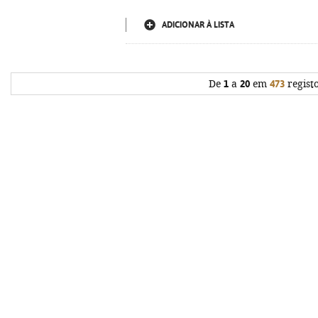
ADICIONAR À LISTA
De
1
a
20
em
473
regist