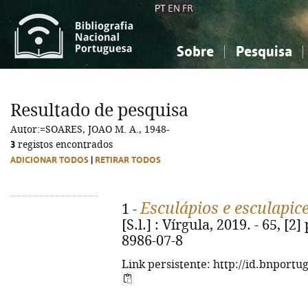
PT
EN
FR
Sobre
Pesquisa
Sobre a Bibliografia Nacional
Simples
Conhecimento, Informação...
Conhecimento, Informação...
Combinada
A
Resultado de pesquisa
Ciências sociais...
Ciências sociais...
Autor:=SOARES, JOAO M. A., 1948-
Arte, desporto...
Arte, desporto...
3
registos encontrados
ADICIONAR TODOS
|
RETIRAR TODOS
Esculápios e esculapic
1 -
[S.l.] : Vírgula, 2019. - 65, [2]
8986-07-8
Link persistente: http://id.bnportu