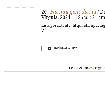
Na margem da ria
20 -
/ Da
Vírgula, 2024. - 185 p. ; 21 c
Link persistente: http://id.bnportu
ADICIONAR À LISTA
De
1
a
20
em
256
regist