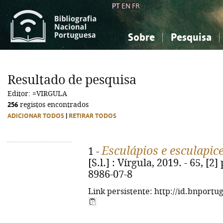
PT
EN
FR
Sobre
Pesquisa
Sobre a Bibliografia Nacional
Simples
Conhecimento, Informação...
Conhecimento, Informação...
Combinada
A
Resultado de pesquisa
Ciências sociais...
Ciências sociais...
Editor: =VIRGULA
Arte, desporto...
Arte, desporto...
256
registos encontrados
ADICIONAR TODOS
|
RETIRAR TODOS
Esculápios e esculapic
1 -
[S.l.] : Vírgula, 2019. - 65, [2]
8986-07-8
Link persistente: http://id.bnportu