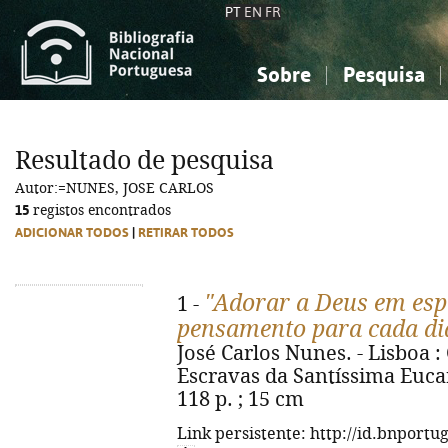
PT
EN
FR
Sobre
Pesquisa
Sobre a Bibliografia Nacional
Simples
Conhecimento, Informação...
Conhecimento, Informação...
Combinada
A
Resultado de pesquisa
Ciências sociais...
Ciências sociais...
Autor:=NUNES, JOSE CARLOS
Arte, desporto...
Arte, desporto...
15
registos encontrados
ADICIONAR TODOS
|
RETIRAR TODOS
"Adorar a Deus em espí
1 -
pensamento para cada di
José Carlos Nunes. - Lisboa 
Escravas da Santíssima Eucar
118 p. ; 15 cm
Link persistente: http://id.bnportu