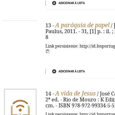
ADICIONAR À LISTA
A paróquia de papel
13 -
/ 
Paulus, 2011. - 31, [1] p. : il
8
Link persistente: http://id.bnportu
ADICIONAR À LISTA
A vida de Jesus
14 -
/ José C
2ª ed. - Rio de Mouro : K Editor
cm. - ISBN 978-972-99334-5-5
Link persistente: http://id.bnportu