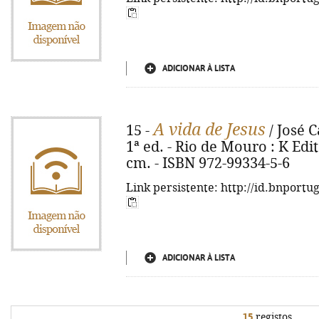
ADICIONAR À LISTA
A vida de Jesus
15 -
/ José C
1ª ed. - Rio de Mouro : K Editor
cm. - ISBN 972-99334-5-6
Link persistente: http://id.bnportu
ADICIONAR À LISTA
15
registos