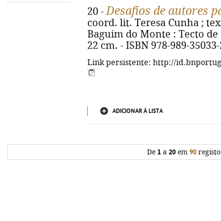
Desafios de autores pa
20 -
coord. lit. Teresa Cunha ; text
Baguim do Monte : Tecto de Nu
22 cm. - ISBN 978-989-35033-
Link persistente: http://id.bnportu
ADICIONAR À LISTA
De
1
a
20
em
90
registo