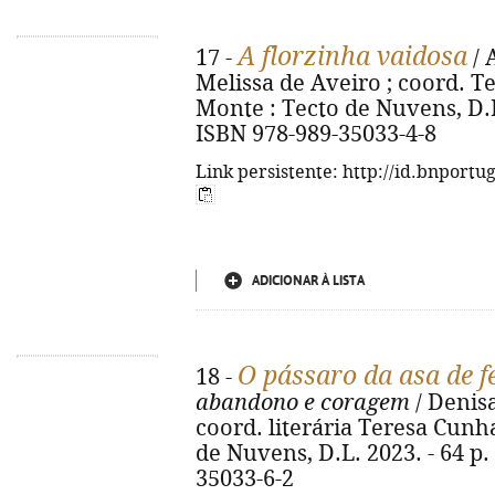
A florzinha vaidosa
17 -
/ 
Melissa de Aveiro ; coord. T
Monte : Tecto de Nuvens, D.L. 2
ISBN 978-989-35033-4-8
Link persistente: http://id.bnportu
ADICIONAR À LISTA
O pássaro da asa de f
18 -
abandono e coragem
/ Denisa
coord. literária Teresa Cunh
de Nuvens, D.L. 2023. - 64 p. :
35033-6-2