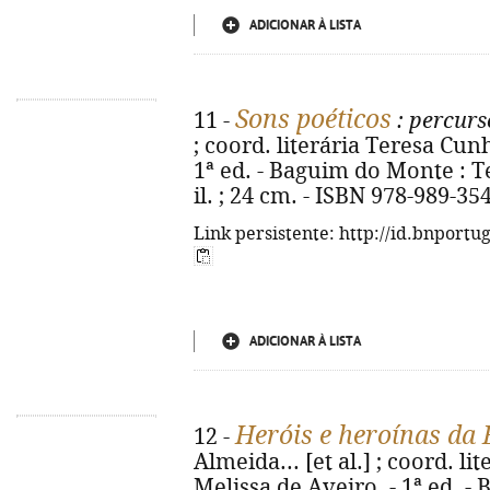
ADICIONAR À LISTA
Sons poéticos
11 -
: percurso
; coord. literária Teresa Cunha
1ª ed. - Baguim do Monte : Te
il. ; 24 cm. - ISBN 978-989-35
Link persistente: http://id.bnportu
ADICIONAR À LISTA
Heróis e heroínas da B
12 -
Almeida... [et al.] ; coord. li
Melissa de Aveiro. - 1ª ed. 