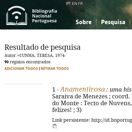
PT
EN
FR
Sobre
Pesquisa
Sobre a Bibliografia Nacional
Simples
Conhecimento, Informação...
Conhecimento, Informação...
Combinada
A
Resultado de pesquisa
Ciências sociais...
Ciências sociais...
Autor:=CUNHA, TERESA, 1974-
Arte, desporto...
Arte, desporto...
90
registos encontrados
ADICIONAR TODOS
|
RETIRAR TODOS
Anamentirosa
1 -
: uma his
Saraiva de Menezes ; coord. 
do Monte : Tecto de Nuvens, 2
felizes! ; 3)
Link persistente: http://id.bnportu