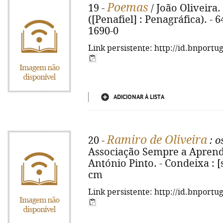
Poemas
19 -
/ João Oliveira. -
([Penafiel] : Penagráfica). - 6
1690-0
Link persistente: http://id.bnportu
ADICIONAR À LISTA
Ramiro de Oliveira
20 -
: o
Associação Sempre a Aprender 
António Pinto. - Condeixa : [s.n
cm
Link persistente: http://id.bnportu