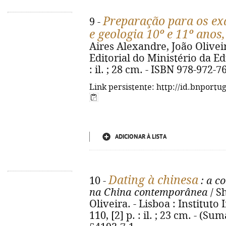
Preparação para os ex
9 -
e geologia 10º e 11º anos
Aires Alexandre, João Oliveir
Editorial do Ministério da Ed
: il. ; 28 cm. - ISBN 978-972-7
Link persistente: http://id.bnportu
ADICIONAR À LISTA
Dating à chinesa
10 -
: a c
na China contemporânea
/ S
Oliveira. - Lisboa : Instituto
110, [2] p. : il. ; 23 cm. - (Su