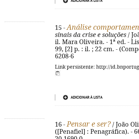
ADICIONAR À LISTA
Análise comportamen
15 -
sinais da crise e soluções
/ Jo
il. Mara Oliveira. - 1ª ed. - L
99, [2] p. : il. ; 22 cm. - (C
6208-6
Link persistente: http://id.bnportu
ADICIONAR À LISTA
Pensar e ser?
16 -
/ João Oliv
([Penafiel] : Penagráfica). - 6
20-1690-0