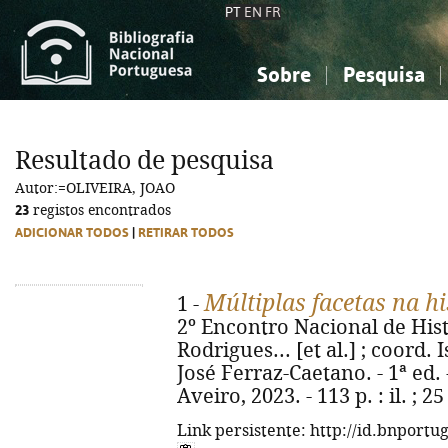
PT
EN
FR
Sobre
Pesquisa
Sobre a Bibliografia Nacional
Simples
Conhecimento, Informação...
Conhecimento, Informação...
Combinada
A
Resultado de pesquisa
Ciências sociais...
Ciências sociais...
Autor:=OLIVEIRA, JOAO
Arte, desporto...
Arte, desporto...
23
registos encontrados
ADICIONAR TODOS
|
RETIRAR TODOS
Múltiplas facetas na hi
1 -
2º Encontro Nacional de His
Rodrigues... [et al.] ; coord.
José Ferraz-Caetano. - 1ª ed.
Aveiro, 2023. - 113 p. : il. ; 
Link persistente: http://id.bnportu