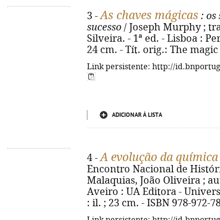
As chaves mágicas
3 -
: os
sucesso
/ Joseph Murphy ; tr
Silveira. - 1ª ed. - Lisboa : P
24 cm. - Tít. orig.: The magi
Link persistente: http://id.bnportu
ADICIONAR À LISTA
A evolução da química
4 -
Encontro Nacional de Históri
Malaquias, João Oliveira ; auto
Aveiro : UA Editora - Univers
: il. ; 23 cm. - ISBN 978-972-7