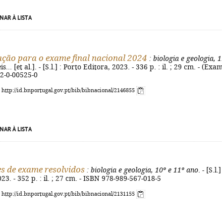
NAR À LISTA
ção para o exame final nacional 2024
: biologia e geologia, 
s... [et al.]. - [S.l.] : Porto Editora, 2023. - 336 p. : il. ; 29 cm. - (Exa
72-0-00525-0
: http://id.bnportugal.gov.pt/bib/bibnacional/2146855
NAR À LISTA
s de exame resolvidos
: biologia e geologia, 10º e 11º ano
. - [S.l.]
23. - 352 p. : il. ; 27 cm. - ISBN 978-989-567-018-5
: http://id.bnportugal.gov.pt/bib/bibnacional/2131155