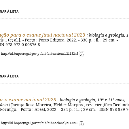
NAR À LISTA
ção para o exame final nacional 2023
: biologia e geologia, 
s... (et al.]. - Porto : Porto Editora, 2022. - 336 p. : il. ; 29 cm. -
SBN 978-972-0-00376-8
: http://id.bnportugal.gov.pt/bib/bibnacional/2113246
NAR À LISTA
r o exame nacional 2023
: biologia e geologia, 10º e 11º anos,
ário
/ Jacinta Rosa Moreira, Hélder Martins ; rev. científica Deolind
ormigo. - Porto : Areal, 2022. - 384 p. : il. ; 29 cm. - ISBN 978-989-7
: http://id.bnportugal.gov.pt/bib/bibnacional/2113218