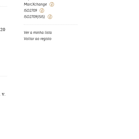
MarcXchange
ISO2709
ISO2709(ISIS)
320
Ver a minha lista
Voltar ao registo
1 v.