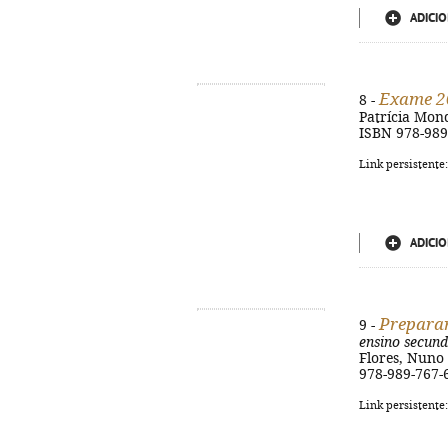
ADICIO
Exame 2
8 -
Patrícia Mondr
ISBN 978-989
Link persistente
ADICIO
Preparar
9 -
ensino secund
Flores, Nuno F
978-989-767-
Link persistente