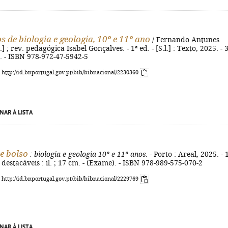
s de biologia e geologia, 10º e 11º ano
/ Fernando Antunes
l.] ; rev. pedagógica Isabel Gonçalves. - 1ª ed. - [S.l.] : Texto, 2025. - 
cm. - ISBN 978-972-47-5942-5
: http://id.bnportugal.gov.pt/bib/bibnacional/2230360
NAR À LISTA
e bolso
: biologia e geologia 10º e 11º anos
. - Porto : Areal, 2025. - 
 destacáveis : il. ; 17 cm. - (Exame). - ISBN 978-989-575-070-2
: http://id.bnportugal.gov.pt/bib/bibnacional/2229769
NAR À LISTA