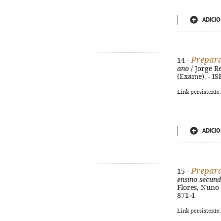
ADICIO
Prepara
14 -
ano
/ Jorge Rei
(Exame). - I
Link persistente
ADICIO
Prepara
15 -
ensino secund
Flores, Nuno F
871-4
Link persistente