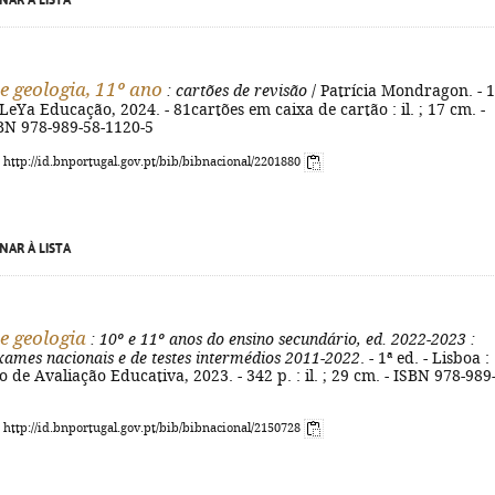
NAR À LISTA
 e geologia, 11º ano
: cartões de revisão
/ Patrícia Mondragon. - 1
: LeYa Educação, 2024. - 81cartões em caixa de cartão : il. ; 17 cm. -
SBN 978-989-58-1120-5
: http://id.bnportugal.gov.pt/bib/bibnacional/2201880
NAR À LISTA
 e geologia
: 10º e 11º anos do ensino secundário, ed. 2022-2023
:
xames nacionais e de testes intermédios 2011-2022
. - 1ª ed. - Lisboa :
o de Avaliação Educativa, 2023. - 342 p. : il. ; 29 cm. - ISBN 978-989
: http://id.bnportugal.gov.pt/bib/bibnacional/2150728