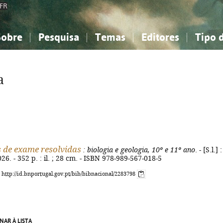
FR
Sobre
Pesquisa
Temas
Editores
Tipo 
obre a Bibliografia Nacional
imples
onhecimento, Informação...
onhecimento, Informação...
Combinada
A minha lista
Como utilizar
Filosofia, psicologia...
Filosofia, psicologia...
Perguntas frequente
a
iências sociais...
iências sociais...
Ciências exatas e naturais...
Ciências exatas e naturais...
rte, desporto...
rte, desporto...
Literatura, linguística...
Literatura, linguística...
 de exame resolvidas
: biologia e geologia, 10º e 11º ano
. - [S.l.] :
26. - 352 p. : il. ; 28 cm. - ISBN 978-989-567-018-5
: http://id.bnportugal.gov.pt/bib/bibnacional/2283798
NAR À LISTA