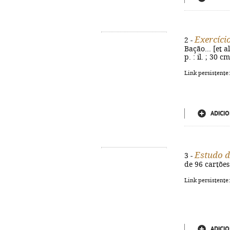
Exercício
2 -
Bação... [et a
p. : il. ; 30 
Link persistente
ADICIO
Estudo d
3 -
de 96 cartões
Link persistente
ADICIO