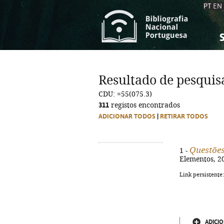
PT
EN
S
S
C
C
Resultado de pesquis
C
C
CDU: =55(075.3)
A
A
311
registos encontrados
ADICIONAR TODOS
|
RETIRAR TODOS
Questões
1 -
Elementos, 20
Link persistente
ADICIO