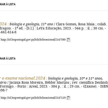
NAR À LISTA
024
: biologia e geologia, 11º ano
/ Clara Gomes, Rosa Maia ; colab.
agon. - 1ª ed. - [S.l.] : LeYa Educação, 2023. - 344 p. : il. ; 30 cm. -
-661-814-8
: http://id.bnportugal.gov.pt/bib/bibnacional/2147580
NAR À LISTA
 o exame nacional 2024
: biologia e geologia, 10º e 11º anos,
ário
/ Jacinta Rosa Moreira, Hélder Martins ; rev. científica Deolind
ormigo. - Porto : Areal, 2023. - 384 p. : il. ; 29 cm. - (Exame). - ISB
698-7
: http://id.bnportugal.gov.pt/bib/bibnacional/2147119