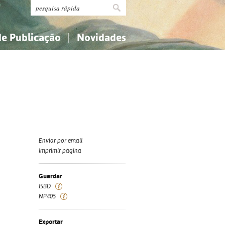
de Publicação
Novidades
s
Religião...
Religião...
Ciências aplicadas...
Ciências aplicadas...
História, geografia, biografias...
História, geografia, biografias...
Enviar por email
Imprimir página
Guardar
ISBD
NP405
Exportar