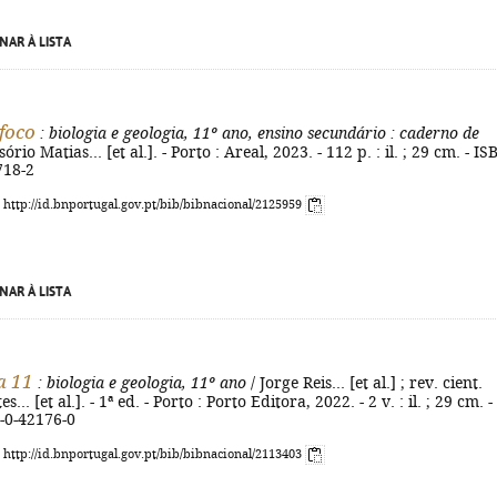
NAR À LISTA
foco
: biologia e geologia, 11º ano, ensino secundário
: caderno de
sório Matias... [et al.]. - Porto : Areal, 2023. - 112 p. : il. ; 29 cm. - I
718-2
: http://id.bnportugal.gov.pt/bib/bibnacional/2125959
NAR À LISTA
a 11
: biologia e geologia, 11º ano
/ Jorge Reis... [et al.] ; rev. cient.
... [et al.]. - 1ª ed. - Porto : Porto Editora, 2022. - 2 v. : il. ; 29 cm. -
-0-42176-0
: http://id.bnportugal.gov.pt/bib/bibnacional/2113403