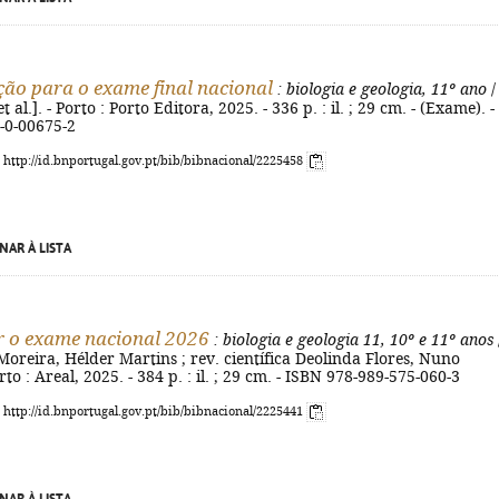
ão para o exame final nacional
: biologia e geologia, 11º ano
/
et al.]. - Porto : Porto Editora, 2025. - 336 p. : il. ; 29 cm. - (Exame). -
-0-00675-2
: http://id.bnportugal.gov.pt/bib/bibnacional/2225458
NAR À LISTA
 o exame nacional 2026
: biologia e geologia 11, 10º e 11º anos
Moreira, Hélder Martins ; rev. científica Deolinda Flores, Nuno
to : Areal, 2025. - 384 p. : il. ; 29 cm. - ISBN 978-989-575-060-3
: http://id.bnportugal.gov.pt/bib/bibnacional/2225441