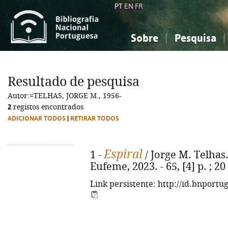
PT
EN
FR
Sobre
Pesquisa
Sobre a Bibliografia Nacional
Simples
Conhecimento, Informação...
Conhecimento, Informação...
Combinada
A
Resultado de pesquisa
Ciências sociais...
Ciências sociais...
Autor:=TELHAS, JORGE M., 1956-
Arte, desporto...
Arte, desporto...
2
registos encontrados
ADICIONAR TODOS
|
RETIRAR TODOS
Espiral
1 -
/ Jorge M. Telhas.
Eufeme, 2023. - 65, [4] p. ; 2
Link persistente: http://id.bnportu