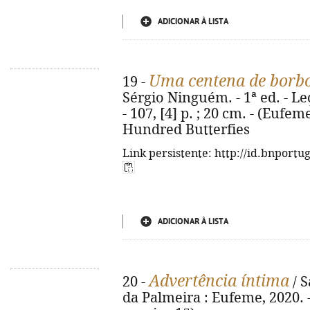
ADICIONAR À LISTA
Uma centena de borbo
19 -
Sérgio Ninguém. - 1ª ed. - L
- 107, [4] p. ; 20 cm. - (Eufeme
Hundred Butterfies
Link persistente: http://id.bnportu
ADICIONAR À LISTA
Advertência íntima
20 -
/ S
da Palmeira : Eufeme, 2020. - 