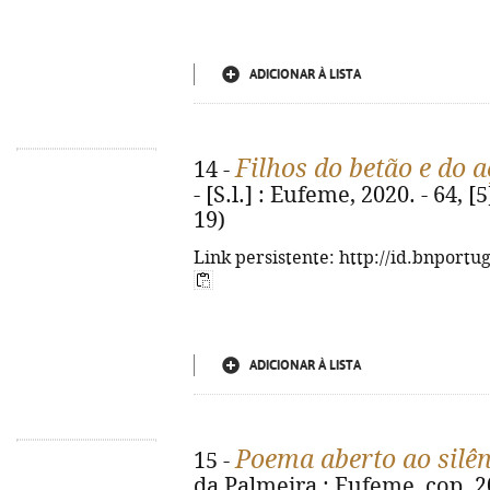
ADICIONAR À LISTA
Filhos do betão e do a
14 -
- [S.l.] : Eufeme, 2020. - 64, [
19)
Link persistente: http://id.bnportu
ADICIONAR À LISTA
Poema aberto ao silên
15 -
da Palmeira : Eufeme, cop. 202