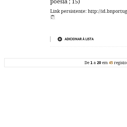
poesia ; 15)
Link persistente: http://id.bnportu
ADICIONAR À LISTA
De
1
a
20
em
45
registo