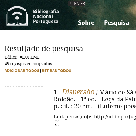
PT
EN
FR
Sobre
Pesquisa
Sobre a Bibliografia Nacional
Simples
Conhecimento, Informação...
Conhecimento, Informação...
Combinada
A
Resultado de pesquisa
Ciências sociais...
Ciências sociais...
Editor: =EUFEME
Arte, desporto...
Arte, desporto...
45
registos encontrados
ADICIONAR TODOS
|
RETIRAR TODOS
Dispersão
1 -
/ Mário de Sá-
Roldão. - 1ª ed. - Leça da Pal
p. : il. ; 20 cm. - (Eufeme poes
Link persistente: http://id.bnportu