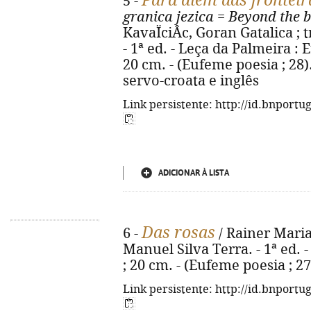
Para além das frontei
5 -
granica jezica
=
Beyond the b
KavaÏciÂc, Goran Gatalica ; t
- 1ª ed. - Leça da Palmeira : Eu
20 cm. - (Eufeme poesia ; 28)
servo-croata e inglês
Link persistente: http://id.bnportu
ADICIONAR À LISTA
Das rosas
6 -
/ Rainer Maria 
Manuel Silva Terra. - 1ª ed. - 
; 20 cm. - (Eufeme poesia ; 27
Link persistente: http://id.bnportu