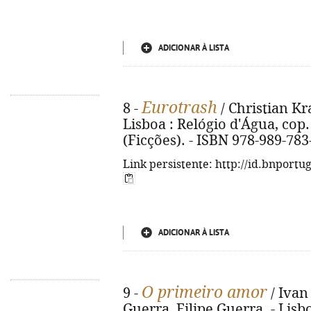
ADICIONAR À LISTA
Eurotrash
8 -
/ Christian Kr
Lisboa : Relógio d'Água, cop. 2
(Ficções). - ISBN 978-989-783
Link persistente: http://id.bnportu
ADICIONAR À LISTA
O primeiro amor
9 -
/ Ivan
Guerra, Filipe Guerra. - Lisb