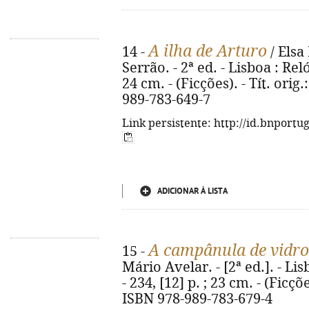
A ilha de Arturo
14 -
/ Elsa
Serrão. - 2ª ed. - Lisboa : Reló
24 cm. - (Ficções). - Tít. orig.
989-783-649-7
Link persistente: http://id.bnportu
ADICIONAR À LISTA
A campânula de vidro
15 -
Mário Avelar. - [2ª ed.]. - Li
- 234, [12] p. ; 23 cm. - (Ficçõe
ISBN 978-989-783-679-4