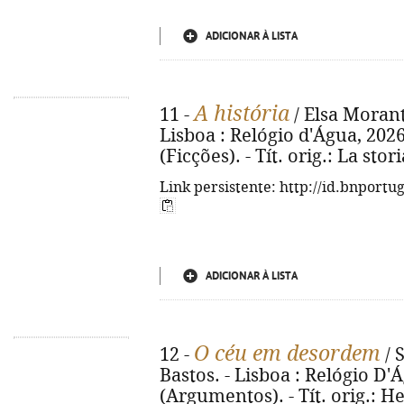
ADICIONAR À LISTA
A história
11 -
/ Elsa Morante
Lisboa : Relógio d'Água, 2026. 
(Ficções). - Tít. orig.: La sto
Link persistente: http://id.bnportu
ADICIONAR À LISTA
O céu em desordem
12 -
/ 
Bastos. - Lisboa : Relógio D'Ág
(Argumentos). - Tít. orig.: H