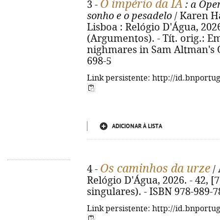
O império da IA
3 -
: a Ope
sonho e o pesadelo
/ Karen Ha
Lisboa : Relógio D'Água, 2026.
(Argumentos). - Tít. orig.: E
nighmares in Sam Altman's O
698-5
Link persistente: http://id.bnportu
ADICIONAR À LISTA
Os caminhos da urze
4 -
/ 
Relógio D'Água, 2026. - 42, [7
singulares). - ISBN 978-989-7
Link persistente: http://id.bnportu