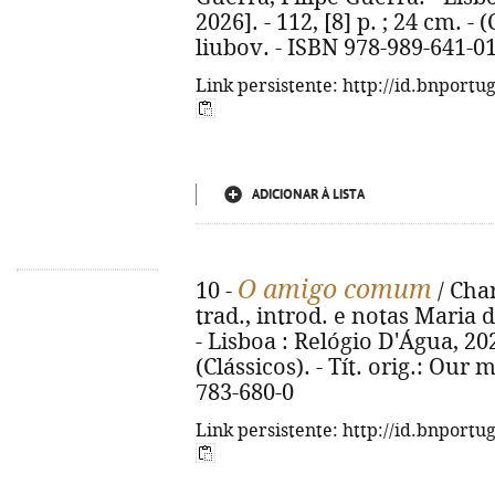
2026]. - 112, [8] p. ; 24 cm. - (
liubov. - ISBN 978-989-641-0
Link persistente: http://id.bnportu
ADICIONAR À LISTA
O amigo comum
10 -
/ Char
trad., introd. e notas Maria 
- Lisboa : Relógio D'Água, 2026.
(Clássicos). - Tít. orig.: Our
783-680-0
Link persistente: http://id.bnportu