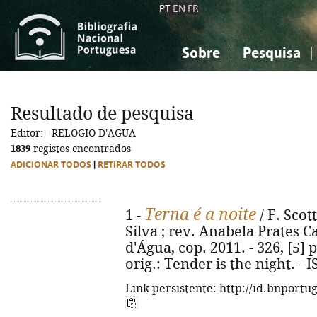
PT
EN
FR
Sobre
Pesquisa
Sobre a Bibliografia Nacional
Simples
Conhecimento, Informação...
Conhecimento, Informação...
Combinada
A
Resultado de pesquisa
Ciências sociais...
Ciências sociais...
Editor: =RELOGIO D'AGUA
Arte, desporto...
Arte, desporto...
1839
registos encontrados
ADICIONAR TODOS
|
RETIRAR TODOS
Terna é a noite
1 -
/ F. Scot
Silva ; rev. Anabela Prates C
d'Água, cop. 2011. - 326, [5] p.
orig.: Tender is the night. -
Link persistente: http://id.bnportu