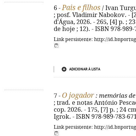
Pais e filhos
6 -
/ Ivan Turgu
; posf. Vladimir Nabokov. - [2
d'Água, 2026. - 265, [4] p. ; 2
de hoje ; 12). - ISBN 978-989
Link persistente: http://id.bnportu
ADICIONAR À LISTA
O jogador
7 -
: memórias de
; trad. e notas António Pesca
cop. 2026. - 175, [7] p. ; 24 cm.
Igrok. - ISBN 978-989-783-67
Link persistente: http://id.bnportu