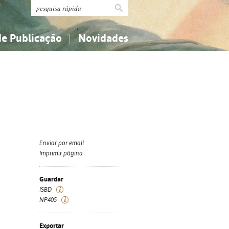
de Publicação
Novidades
s
Religião...
Religião...
Ciências aplicadas...
Ciências aplicadas...
História, geografia, biografias...
História, geografia, biografias...
Enviar por email
Imprimir página
Guardar
ISBD
NP405
Exportar