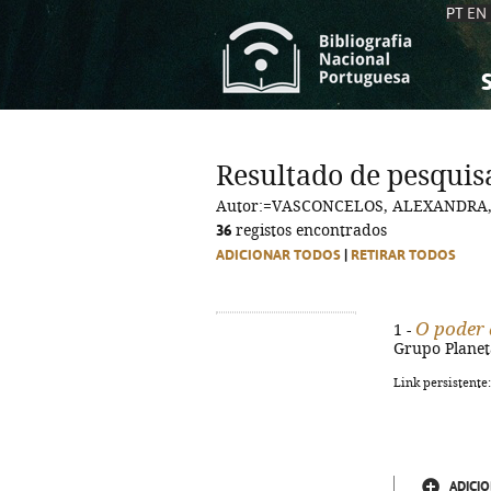
PT
EN
S
S
C
C
Resultado de pesquis
C
C
Autor:=VASCONCELOS, ALEXANDRA,
A
A
36
registos encontrados
ADICIONAR TODOS
|
RETIRAR TODOS
O poder 
1 -
Grupo Planeta
Link persistente
ADICIO