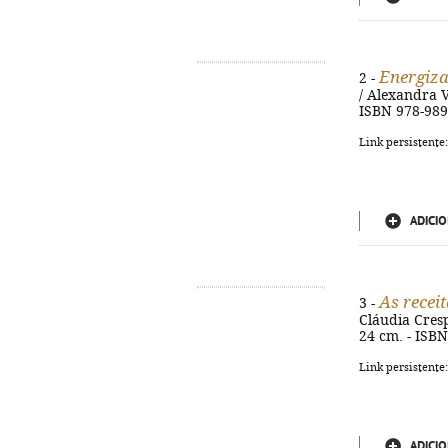
Energiza
2 -
/ Alexandra Va
ISBN 978-989
Link persistente
ADICIO
As recei
3 -
Cláudia Crespo
24 cm. - ISB
Link persistente
ADICIO