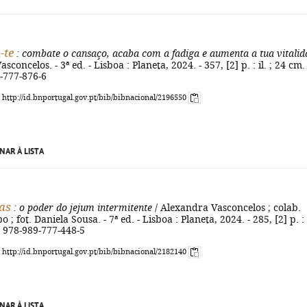
-te
: combate o cansaço, acaba com a fadiga e aumenta a tua vitalid
sconcelos. - 3ª ed. - Lisboa : Planeta, 2024. - 357, [2] p. : il. ; 24 cm. 
-777-876-6
: http://id.bnportugal.gov.pt/bib/bibnacional/2196550
NAR À LISTA
tas
: o poder do jejum intermitente
/ Alexandra Vasconcelos ; colab.
 ; fot. Daniela Sousa. - 7ª ed. - Lisboa : Planeta, 2024. - 285, [2] p. : i
N 978-989-777-448-5
: http://id.bnportugal.gov.pt/bib/bibnacional/2182140
NAR À LISTA