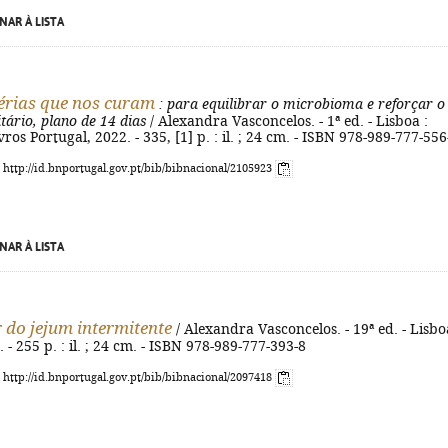
NAR À LISTA
érias que nos curam
: para equilibrar o microbioma e reforçar o
tário, plano de 14 dias
/ Alexandra Vasconcelos. - 1ª ed. - Lisboa :
ros Portugal, 2022. - 335, [1] p. : il. ; 24 cm. - ISBN 978-989-777-556
: http://id.bnportugal.gov.pt/bib/bibnacional/2105923
NAR À LISTA
 do jejum intermitente
/ Alexandra Vasconcelos. - 19ª ed. - Lisbo
 - 255 p. : il. ; 24 cm. - ISBN 978-989-777-393-8
: http://id.bnportugal.gov.pt/bib/bibnacional/2097418