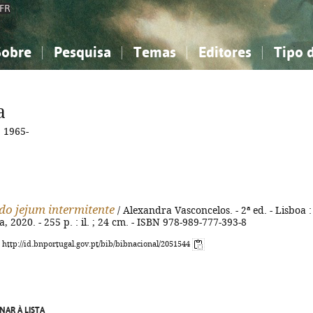
FR
Sobre
Pesquisa
Temas
Editores
Tipo 
obre a Bibliografia Nacional
imples
onhecimento, Informação...
onhecimento, Informação...
Combinada
A minha lista
Como utilizar
Filosofia, psicologia...
Filosofia, psicologia...
Perguntas frequente
a
iências sociais...
iências sociais...
Ciências exatas e naturais...
Ciências exatas e naturais...
 1965-
rte, desporto...
rte, desporto...
Literatura, linguística...
Literatura, linguística...
do jejum intermitente
/ Alexandra Vasconcelos. - 2ª ed. - Lisboa :
, 2020. - 255 p. : il. ; 24 cm. - ISBN 978-989-777-393-8
: http://id.bnportugal.gov.pt/bib/bibnacional/2051544
NAR À LISTA