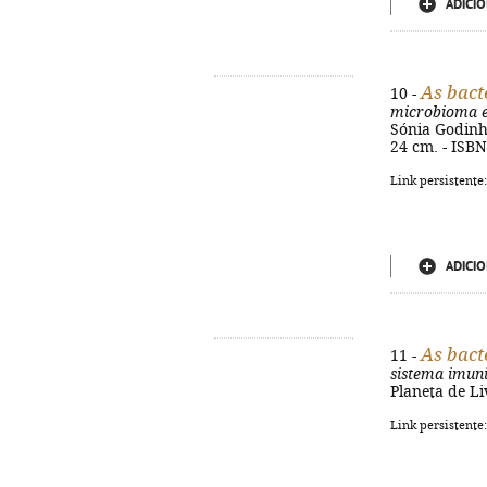
ADICIO
As bact
10 -
microbioma e
Sónia Godinho.
24 cm. - ISB
Link persistente
ADICIO
As bact
11 -
sistema imuni
Planeta de Liv
Link persistente