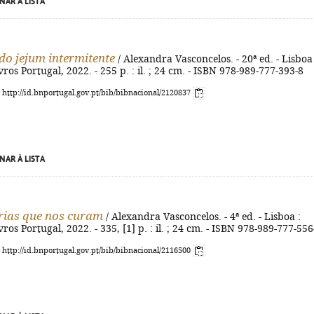
NAR À LISTA
do jejum intermitente
/ Alexandra Vasconcelos. - 20ª ed. - Lisboa 
vros Portugal, 2022. - 255 p. : il. ; 24 cm. - ISBN 978-989-777-393-8
: http://id.bnportugal.gov.pt/bib/bibnacional/2120837
NAR À LISTA
rias que nos curam
/ Alexandra Vasconcelos. - 4ª ed. - Lisboa :
ros Portugal, 2022. - 335, [1] p. : il. ; 24 cm. - ISBN 978-989-777-556
: http://id.bnportugal.gov.pt/bib/bibnacional/2116500