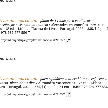
NAR À LISTA
érias que nos curam
: plano de 14 dias para equilibrar o
 reforçar o sistema imunitário
/ Alexandra Vasconcelos ; rev. cient.
 - 3ª ed. - Lisboa : Planeta de Livros Portugal, 2022. - 335, [1] p. : il
N 978-989-777-556-7
: http://id.bnportugal.gov.pt/bib/bibnacional/2116501
NAR À LISTA
érias que nos curam
: para equilibrar o microbioma e reforçar o
tário, plano de 14 dias
/ Alexandra Vasconcelos. - 2ª ed. - Lisboa :
ros Portugal, 2022. - 335, [1] p. : il. ; 24 cm. - ISBN 978-989-777-556
: http://id.bnportugal.gov.pt/bib/bibnacional/2115952