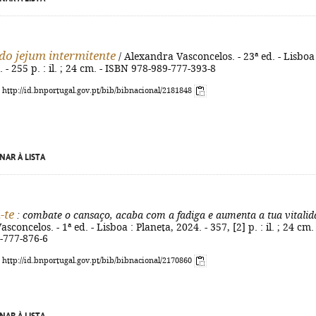
do jejum intermitente
/ Alexandra Vasconcelos. - 23ª ed. - Lisboa 
 - 255 p. : il. ; 24 cm. - ISBN 978-989-777-393-8
: http://id.bnportugal.gov.pt/bib/bibnacional/2181848
NAR À LISTA
-te
: combate o cansaço, acaba com a fadiga e aumenta a tua vitalid
sconcelos. - 1ª ed. - Lisboa : Planeta, 2024. - 357, [2] p. : il. ; 24 cm. 
-777-876-6
: http://id.bnportugal.gov.pt/bib/bibnacional/2170860