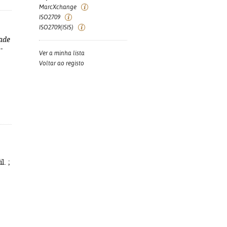
MarcXchange
ISO2709
ISO2709(ISIS)
ade
-
Ver a minha lista
Voltar ao registo
l. ;