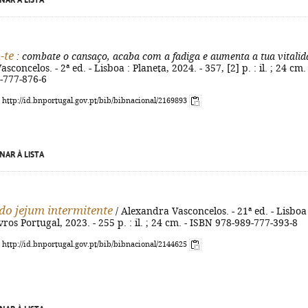
NAR À LISTA
-te
: combate o cansaço, acaba com a fadiga e aumenta a tua vitalid
sconcelos. - 2ª ed. - Lisboa : Planeta, 2024. - 357, [2] p. : il. ; 24 cm. 
-777-876-6
: http://id.bnportugal.gov.pt/bib/bibnacional/2169893
NAR À LISTA
do jejum intermitente
/ Alexandra Vasconcelos. - 21ª ed. - Lisboa 
vros Portugal, 2023. - 255 p. : il. ; 24 cm. - ISBN 978-989-777-393-8
: http://id.bnportugal.gov.pt/bib/bibnacional/2144625