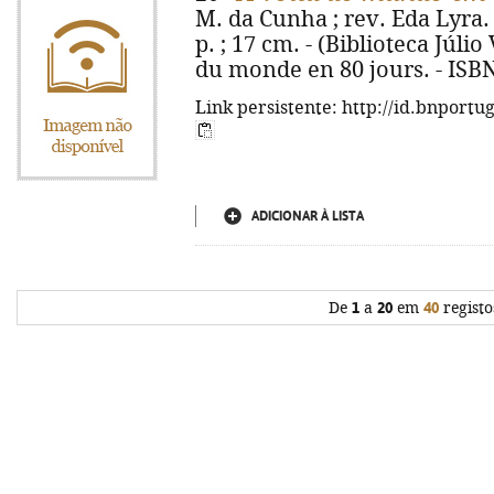
M. da Cunha ; rev. Eda Lyra. -
p. ; 17 cm. - (Biblioteca Júlio 
du monde en 80 jours. - ISB
Link persistente: http://id.bnportu
ADICIONAR À LISTA
De
1
a
20
em
40
registo