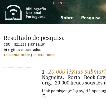
PT
EN
FR
Sobre
Pesquisa
Sobre a Bibliografia Nacional
Simples
Conhecimento, Informação...
Conhecimento, Informação...
Combinada
A
Resultado de pesquisa
Ciências sociais...
Ciências sociais...
CDU: =821.133.1-93"18/19"
Arte, desporto...
Arte, desporto...
40
registos encontrados
ADICIONAR TODOS
|
RETIRAR TODOS
20.000 léguas submar
1 -
Nogueira. - Porto : Book Cover
orig.: 20.000 lieues sous les
Link persistente: http://id.bnportu