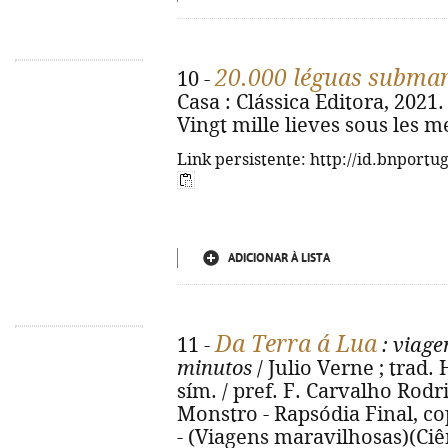
20.000 léguas subma
10 -
Casa : Clássica Editora, 2021. -
Vingt mille lieves sous les m
Link persistente: http://id.bnportu
ADICIONAR À LISTA
Da Terra á Lua
11 -
: viage
minutos
/ Julio Verne ; trad.
sím. / pref. F. Carvalho Rodrig
Monstro - Rapsódia Final, cop. 
- (Viagens maravilhosas)(Ciê