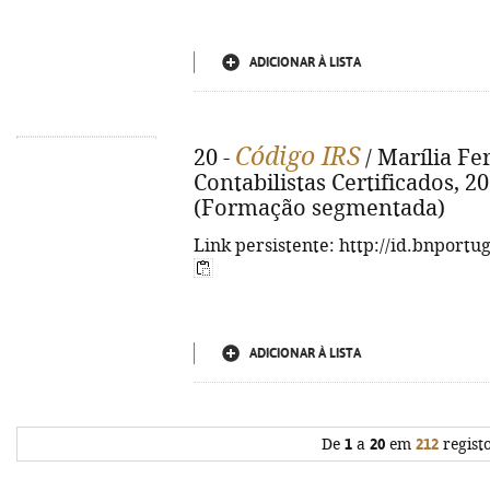
ADICIONAR À LISTA
Código IRS
20 -
/ Marília Fe
Contabilistas Certificados, 2023
(Formação segmentada)
Link persistente: http://id.bnportu
ADICIONAR À LISTA
De
1
a
20
em
212
regist