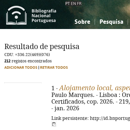
PT
EN
FR
Sobre
Pesquisa
Sobre a Bibliografia Nacional
Simples
Conhecimento, Informação...
Conhecimento, Informação...
Combinada
A
Resultado de pesquisa
Ciências sociais...
Ciências sociais...
CDU: =336.22(469)(076)
Arte, desporto...
Arte, desporto...
212
registos encontrados
ADICIONAR TODOS
|
RETIRAR TODOS
Alojamento local, aspet
1 -
Paulo Marques. - Lisboa : Or
Certificados, cop. 2026. - 219
- jan. 2026
Link persistente: http://id.bnportu