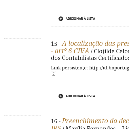
ADICIONAR À LISTA
A localização das pre
15 -
- artº 6 CIVA
/ Clotilde Cel
dos Contabilistas Certificados,
Link persistente: http://id.bnportu
ADICIONAR À LISTA
Preenchimento da dec
16 -
IRS
/ Marília Fernandes. - L