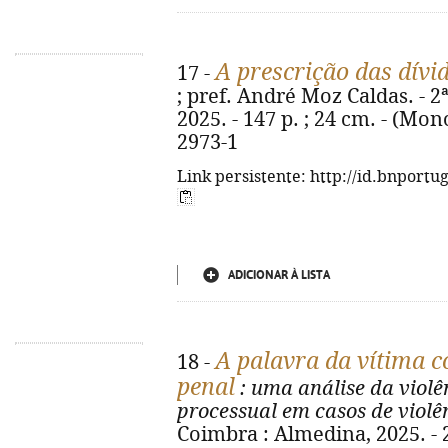
A prescrição das dívid
17 -
; pref. André Moz Caldas. - 2
2025. - 147 p. ; 24 cm. - (Mon
2973-1
Link persistente: http://id.bnportu
ADICIONAR À LISTA
A palavra da vítima 
18 -
penal
: uma análise da violê
processual em casos de violê
Coimbra : Almedina, 2025. - 2