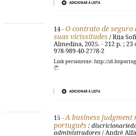
ADICIONAR À LISTA
O contrato de seguro d
14 -
suas vicissitudes
/ Rita Sof
Almedina, 2025. - 212 p. ; 23
978-989-40-2778-2
Link persistente: http://id.bnportu
ADICIONAR À LISTA
A business judgment r
15 -
português
: discricionaried
administradores
/ André Alfa