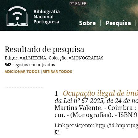
PT
EN
FR
Sobre
Pesquisa
Sobre a Bibliografia Nacional
Simples
Conhecimento, Informação...
Conhecimento, Informação...
Combinada
A
Resultado de pesquisa
Ciências sociais...
Ciências sociais...
Editor: =ALMEDINA, Colecção: =MONOGRAFIAS
Arte, desporto...
Arte, desporto...
542
registos encontrados
ADICIONAR TODOS
|
RETIRAR TODOS
Ocupação ilegal de imó
1 -
da Lei nº 67-2025, de 24 de 
Martins Valente. - Coimbra : 
cm. - (Monografias). - ISBN 
Link persistente: http://id.bnportu