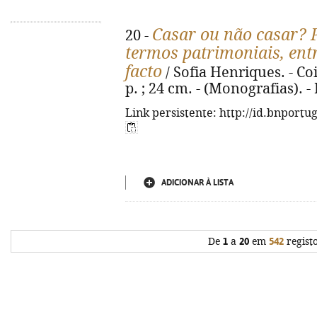
Casar ou não casar? P
20 -
termos patrimoniais, ent
facto
/ Sofia Henriques. - Co
p. ; 24 cm. - (Monografias). 
Link persistente: http://id.bnportu
ADICIONAR À LISTA
De
1
a
20
em
542
regist