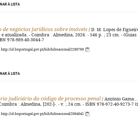
NAR À LISTA
o de negócios jurídicos sobre imóveis
/ D. M. Lopes de Figuei
v. e atualizada. - Coimbra : Almedina, 2026. - 546 p. ; 23 cm. - (Guias
ISBN 978-989-40-3044-7
: http://id.bnportugal.gov.pt/bib/bibnacional/2280769
NAR À LISTA
io judiciário do código de processo penal
/ António Gama... 
 - Coimbra : Almedina, [202-]-. - v. ; 24 cm. - ISBN 978-972-40-9273-7 (t
: http://id.bnportugal.gov.pt/bib/bibnacional/2064042