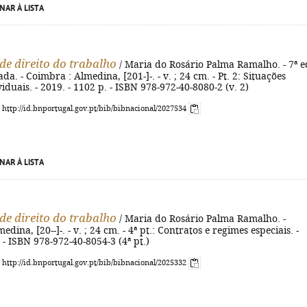
NAR À LISTA
de direito do trabalho
/ Maria do Rosário Palma Ramalho. - 7ª e
ada. - Coimbra : Almedina, [201-]-. - v. ; 24 cm. - Pt. 2: Situações
viduais. - 2019. - 1102 p. - ISBN 978-972-40-8080-2 (v. 2)
: http://id.bnportugal.gov.pt/bib/bibnacional/2027534
NAR À LISTA
de direito do trabalho
/ Maria do Rosário Palma Ramalho. -
dina, [20--]-. - v. ; 24 cm. - 4ª pt.: Contratos e regimes especiais. -
. - ISBN 978-972-40-8054-3 (4ª pt.)
: http://id.bnportugal.gov.pt/bib/bibnacional/2025332