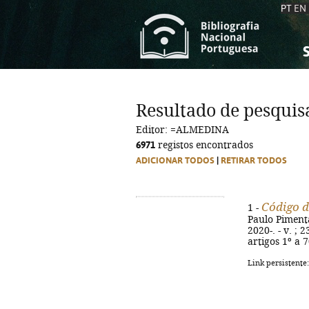
PT
EN
S
S
C
C
Resultado de pesquis
C
C
Editor: =ALMEDINA
A
A
6971
registos encontrados
ADICIONAR TODOS
|
RETIRAR TODOS
Código d
1 -
Paulo Pimenta
2020-. - v. ; 
artigos 1º a 7
Link persistente