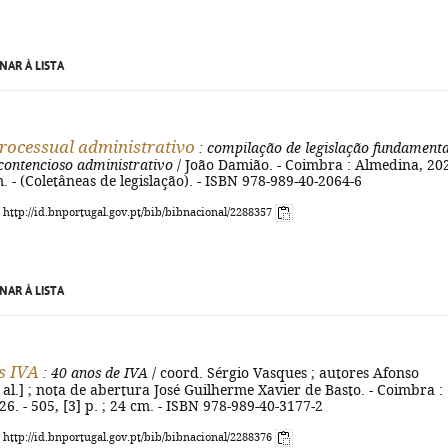
NAR À LISTA
processual administrativo
: compilação de legislação fundamenta
 contencioso administrativo
/ João Damião. - Coimbra : Almedina, 202
m. - (Coletâneas de legislação). - ISBN 978-989-40-2064-6
: http://id.bnportugal.gov.pt/bib/bibnacional/2288357
NAR À LISTA
s IVA
: 40 anos de IVA
/ coord. Sérgio Vasques ; autores Afonso
t al.] ; nota de abertura José Guilherme Xavier de Basto. - Coimbra :
6. - 505, [3] p. ; 24 cm. - ISBN 978-989-40-3177-2
: http://id.bnportugal.gov.pt/bib/bibnacional/2288376