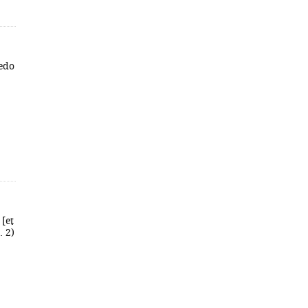
redo
[et
. 2)