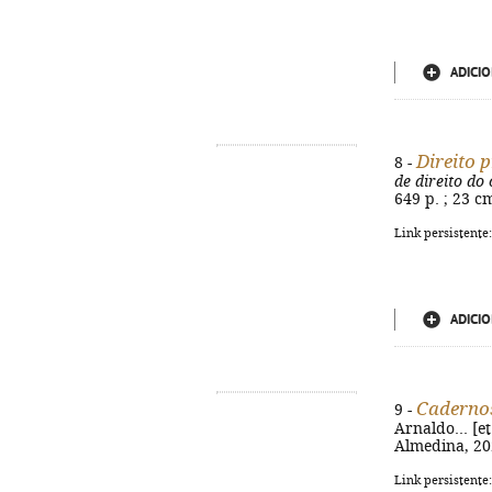
ADICIO
Direito 
8 -
de direito do
649 p. ; 23 c
Link persistente
ADICIO
Caderno
9 -
Arnaldo... [e
Almedina, 202
Link persistente