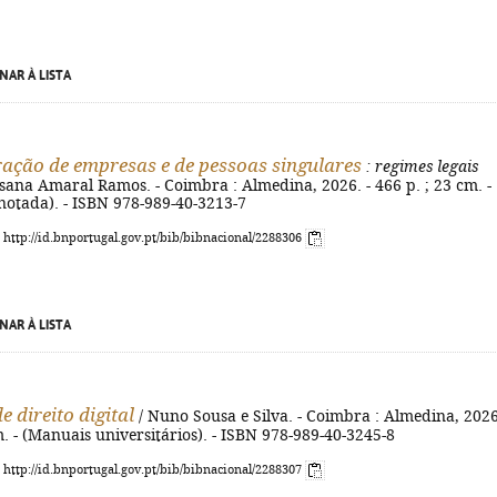
NAR À LISTA
ação de empresas e de pessoas singulares
: regimes legais
sana Amaral Ramos. - Coimbra : Almedina, 2026. - 466 p. ; 23 cm. -
notada). - ISBN 978-989-40-3213-7
: http://id.bnportugal.gov.pt/bib/bibnacional/2288306
NAR À LISTA
e direito digital
/ Nuno Sousa e Silva. - Coimbra : Almedina, 2026
m. - (Manuais universitários). - ISBN 978-989-40-3245-8
: http://id.bnportugal.gov.pt/bib/bibnacional/2288307