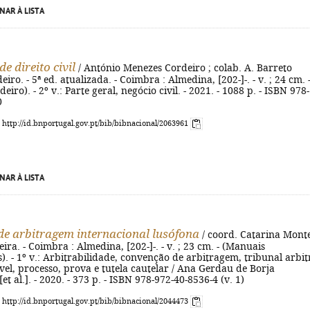
NAR À LISTA
e direito civil
/ António Menezes Cordeiro ; colab. A. Barreto
ro. - 5ª ed. atualizada. - Coimbra : Almedina, [202-]-. - v. ; 24 cm. 
iro). - 2º v.: Parte geral, negócio civil. - 2021. - 1088 p. - ISBN 978-
0
: http://id.bnportugal.gov.pt/bib/bibnacional/2063961
NAR À LISTA
e arbitragem internacional lusófona
/ coord. Catarina Mont
eira. - Coimbra : Almedina, [202-]-. - v. ; 23 cm. - (Manuais
s). - 1º v.: Arbitrabilidade, convenção de arbitragem, tribunal arbit
ável, processo, prova e tutela cautelar / Ana Gerdau de Borja
et al.]. - 2020. - 373 p. - ISBN 978-972-40-8536-4 (v. 1)
: http://id.bnportugal.gov.pt/bib/bibnacional/2044473