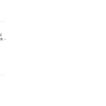
l
6. -