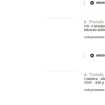
ADICIO
Tratado 
2 -
rev. e atualiz
laborais indi
Link persistente
ADICIO
Tratado 
3 -
Coimbra : Alme
2019. - 830 p
Link persistente