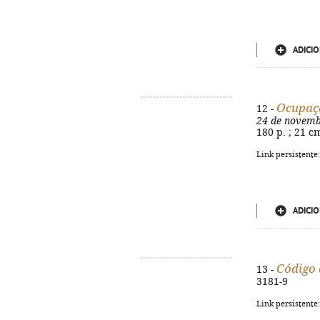
ADICIO
Ocupaçã
12 -
24 de novem
180 p. ; 21 c
Link persistente
ADICIO
Código c
13 -
3181-9
Link persistente