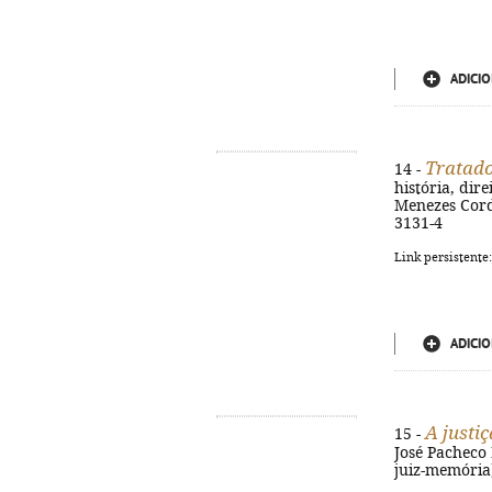
ADICIO
Tratado 
14 -
história, dir
Menezes Corde
3131-4
Link persistente
ADICIO
A justiç
15 -
José Pacheco P
juiz-memória)