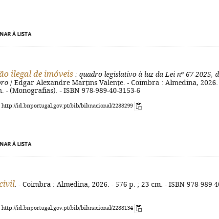
NAR À LISTA
o ilegal de imóveis
: quadro legislativo à luz da Lei nº 67-2025, 
bro
/ Edgar Alexandre Martins Valente. - Coimbra : Almedina, 2026. 
m. - (Monografias). - ISBN 978-989-40-3153-6
: http://id.bnportugal.gov.pt/bib/bibnacional/2288299
NAR À LISTA
ivil
. - Coimbra : Almedina, 2026. - 576 p. ; 23 cm. - ISBN 978-989-4
: http://id.bnportugal.gov.pt/bib/bibnacional/2288134