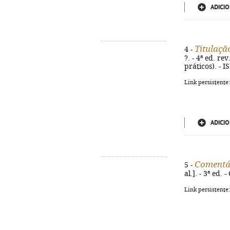
ADICIO
Titulaçã
4 -
?. - 4ª ed. re
práticos). - 
Link persistente
ADICIO
Comentár
5 -
al.]. - 3ª ed.
Link persistente