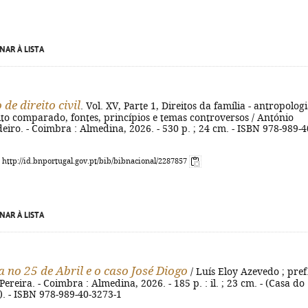
NAR À LISTA
de direito civil
. Vol. XV, Parte 1, Direitos da família - antropologi
eito comparado, fontes, princípios e temas controversos / António
iro. - Coimbra : Almedina, 2026. - 530 p. ; 24 cm. - ISBN 978-989-4
: http://id.bnportugal.gov.pt/bib/bibnacional/2287857
NAR À LISTA
a no 25 de Abril e o caso José Diogo
/ Luís Eloy Azevedo ; pref
ereira. - Coimbra : Almedina, 2026. - 185 p. : il. ; 23 cm. - (Casa do
. - ISBN 978-989-40-3273-1