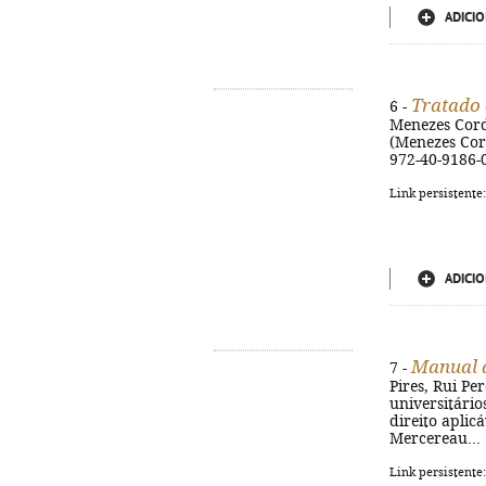
ADICIO
Tratado d
6 -
Menezes Cordei
(Menezes Corde
972-40-9186-
Link persistente
ADICIO
Manual d
7 -
Pires, Rui Per
universitário
direito aplic
Mercereau... [
Link persistente