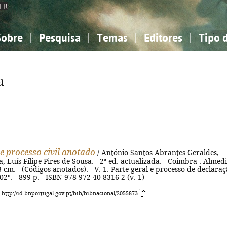
FR
Sobre
Pesquisa
Temas
Editores
Tipo 
obre a Bibliografia Nacional
imples
onhecimento, Informação...
onhecimento, Informação...
Combinada
A minha lista
Como utilizar
Filosofia, psicologia...
Filosofia, psicologia...
Perguntas frequente
a
iências sociais...
iências sociais...
Ciências exatas e naturais...
Ciências exatas e naturais...
rte, desporto...
rte, desporto...
Literatura, linguística...
Literatura, linguística...
e processo civil anotado
/ António Santos Abrantes Geraldes,
, Luís Filipe Pires de Sousa. - 2ª ed. actualizada. - Coimbra : Almed
23 cm. - (Códigos anotados). - V. 1: Parte geral e processo de declaraç
02º. - 899 p. - ISBN 978-972-40-8316-2 (v. 1)
: http://id.bnportugal.gov.pt/bib/bibnacional/2055873