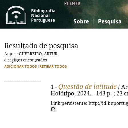
PT
EN
FR
Sobre
Pesquisa
Sobre a Bibliografia Nacional
Simples
Conhecimento, Informação...
Conhecimento, Informação...
Combinada
A
Resultado de pesquisa
Ciências sociais...
Ciências sociais...
Autor:=GUERREIRO, ARTUR
Arte, desporto...
Arte, desporto...
6
registos encontrados
ADICIONAR TODOS
|
RETIRAR TODOS
Questão de latitude
1 -
/ Ar
Holótipo, 2024. - 143 p. ; 23
Link persistente: http://id.bnportu