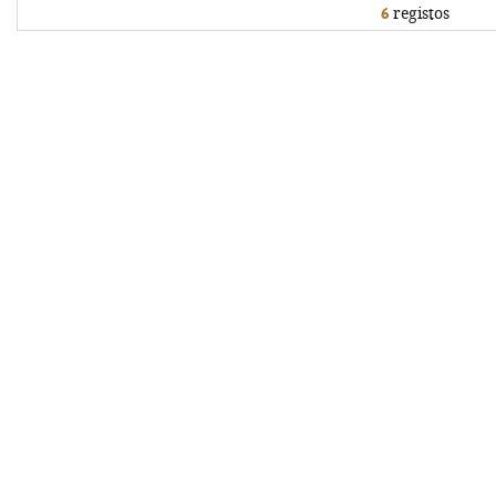
6
registos