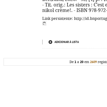
- Tít. orig.: Les sisters : C'e
nikol crème!. - ISBN 978-972
Link persistente: http://id.bnportu
ADICIONAR À LISTA
De
1
a
20
em
2609
regist