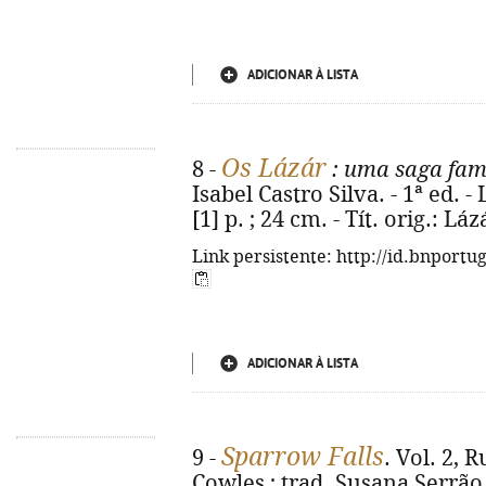
ADICIONAR À LISTA
Os Lázár
8 -
: uma saga fam
Isabel Castro Silva. - 1ª ed. -
[1] p. ; 24 cm. - Tít. orig.: L
Link persistente: http://id.bnportu
ADICIONAR À LISTA
Sparrow Falls
9 -
. Vol. 2, 
Cowles ; trad. Susana Serrão. 