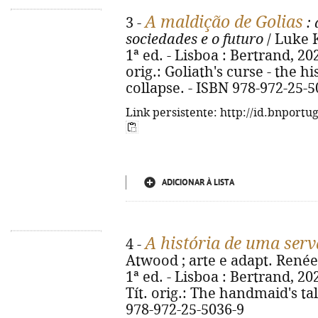
A maldição de Golias
3 -
: 
sociedades e o futuro
/ Luke K
1ª ed. - Lisboa : Bertrand, 2026.
orig.: Goliath's curse - the h
collapse. - ISBN 978-972-25-5
Link persistente: http://id.bnportu
ADICIONAR À LISTA
A história de uma serv
4 -
Atwood ; arte e adapt. Renée
1ª ed. - Lisboa : Bertrand, 2026
Tít. orig.: The handmaid's ta
978-972-25-5036-9