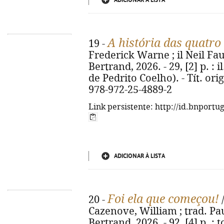
ADICIONAR À LISTA
A história das quatro
19 -
Frederick Warne ; il Neil Faulk
Bertrand, 2026. - 29, [2] p. : 
de Pedrito Coelho). - Tít. orig
978-972-25-4889-2
Link persistente: http://id.bnportu
ADICIONAR À LISTA
Foi ela que começou!
20 -
/
Cazenove, William ; trad. Pau
Bertrand, 2026. - 92, [4] p. : to