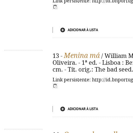
Link persistente: http://id.bnportu
ADICIONAR À LISTA
Menina má
13 -
/ William M
Oliveira. - 1ª ed. - Lisboa : Be
cm. - Tít. orig.: The bad see
Link persistente: http://id.bnportu
ADICIONAR À LISTA