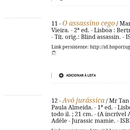
O assassino cego
11 -
/ Mar
Vieira. - 2ª ed. - Lisboa : Bert
- Tít. orig.: Blind assassin. 
Link persistente: http://id.bnportu
ADICIONAR À LISTA
Avó jurássica
12 -
/ Mr Tan 
Paula Almeida. - 1ª ed. - Lisbo
todo il. ; 21 cm. - (A incrível 
Adèle - Jurassic mamie. - IS