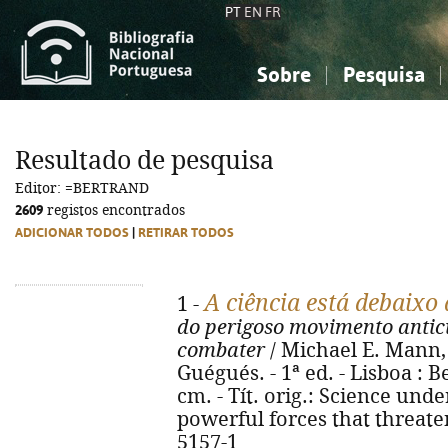
PT
EN
FR
Sobre
Pesquisa
Sobre a Bibliografia Nacional
Simples
Conhecimento, Informação...
Conhecimento, Informação...
Combinada
A
Resultado de pesquisa
Ciências sociais...
Ciências sociais...
Editor: =BERTRAND
Arte, desporto...
Arte, desporto...
2609
registos encontrados
ADICIONAR TODOS
|
RETIRAR TODOS
A ciência está debaixo 
1 -
do perigoso movimento antic
combater
/ Michael E. Mann, 
Guégués. - 1ª ed. - Lisboa : Be
cm. - Tít. orig.: Science unde
powerful forces that threate
5157-1