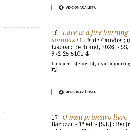
ADICIONAR À LISTA
Love is a fire burning 
16 -
sonnets
/ Luís de Camões ; tr
Lisboa : Bertrand, 2026. - 55, [
972-25-5101-4
Link persistente: http://id.bnportu
ADICIONAR À LISTA
O meu primeiro livro
17 -
Baruzzi. - 1ª ed. - [S.l.] : Bert