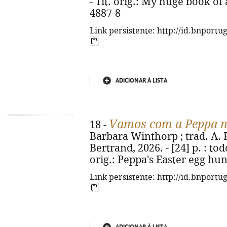
- Tít. orig.: My huge book of
4887-8
Link persistente: http://id.bnportu
ADICIONAR À LISTA
Vamos com a Peppa n
18 -
Barbara Winthorp ; trad. A. R.
Bertrand, 2026. - [24] p. : todo
orig.: Peppa's Easter egg hun
Link persistente: http://id.bnportu