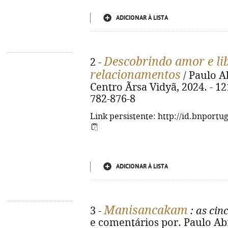
ADICIONAR À LISTA
Descobrindo amor e li
2 -
relacionamentos
/ Paulo Abr
Centro Ãrsa Vidyã, 2024. - 12
782-876-8
Link persistente: http://id.bnportu
ADICIONAR À LISTA
Manisancakam
3 -
: as cin
e comentários por. Paulo Abreu