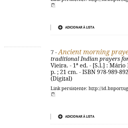
ADICIONAR À LISTA
Ancient morning praye
7 -
traditional Indian prayers fo
Vieira. - 1ª ed. - [S.l.] : Mári
p. ; 21 cm. - ISBN 978-989-89
(Digital)
Link persistente: http://id.bnportu
ADICIONAR À LISTA