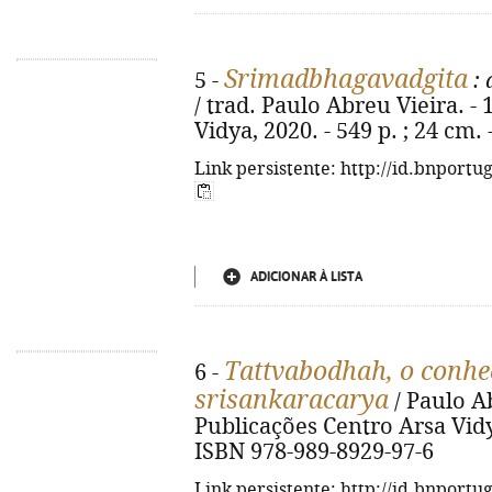
Srimadbhagavadgita
5 -
: 
/ trad. Paulo Abreu Vieira. - 1
Vidya, 2020. - 549 p. ; 24 cm.
Link persistente: http://id.bnportu
ADICIONAR À LISTA
Tattvabodhah, o conhe
6 -
srisankaracarya
/ Paulo Abr
Publicações Centro Arsa Vidya,
ISBN 978-989-8929-97-6
Link persistente: http://id.bnportu