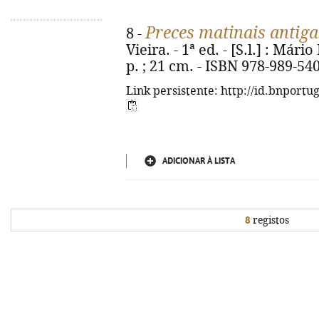
Preces matinais antiga
8 -
Vieira. - 1ª ed. - [S.l.] : Mári
p. ; 21 cm. - ISBN 978-989-54
Link persistente: http://id.bnportu
ADICIONAR À LISTA
8
registos