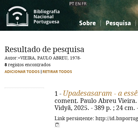
PT
EN
FR
Sobre
Pesquisa
Sobre a Bibliografia Nacional
Simples
Conhecimento, Informação...
Conhecimento, Informação...
Combinada
A
Resultado de pesquisa
Ciências sociais...
Ciências sociais...
Autor:=VIEIRA, PAULO ABREU, 1978-
Arte, desporto...
Arte, desporto...
8
registos encontrados
ADICIONAR TODOS
|
RETIRAR TODOS
Upadesasaram - a essê
1 -
coment. Paulo Abreu Vieira. -
Vidyã, 2025. - 389 p. ; 24 cm.
Link persistente: http://id.bnportu