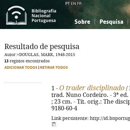
PT
EN
FR
Sobre
Pesquisa
Sobre a Bibliografia Nacional
Simples
Conhecimento, Informação...
Conhecimento, Informação...
Combinada
A
Resultado de pesquisa
Ciências sociais...
Ciências sociais...
Autor:=DOUGLAS, MARK, 1948-2015
Arte, desporto...
Arte, desporto...
13
registos encontrados
ADICIONAR TODOS
|
RETIRAR TODOS
O trader disciplinado
1 -
/
trad. Nuno Cordeiro. - 3ª ed. -
; 23 cm. - Tít. orig.: The disc
9180-60-4
Link persistente: http://id.bnportu