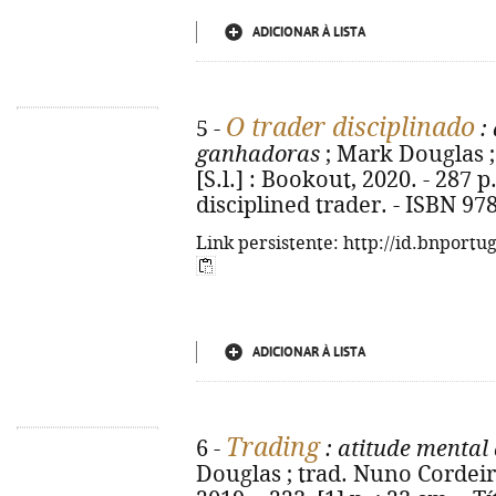
ADICIONAR À LISTA
O trader disciplinado
5 -
: 
ganhadoras
; Mark Douglas ; 
[S.l.] : Bookout, 2020. - 287 p.
disciplined trader. - ISBN 97
Link persistente: http://id.bnportu
ADICIONAR À LISTA
Trading
6 -
: atitude mental 
Douglas ; trad. Nuno Cordeiro.