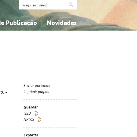
de Publicação
Novidades
s
Religião...
Religião...
Ciências aplicadas...
Ciências aplicadas...
História, geografia, biografias...
História, geografia, biografias...
Enviar por email
o. -
Imprimir página
Guardar
ISBD
NP405
Exportar