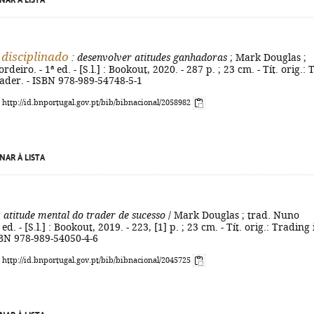
NAR À LISTA
 disciplinado
: desenvolver atitudes ganhadoras
; Mark Douglas ;
deiro. - 1ª ed. - [S.l.] : Bookout, 2020. - 287 p. ; 23 cm. - Tít. orig.: 
rader. - ISBN 978-989-54748-5-1
: http://id.bnportugal.gov.pt/bib/bibnacional/2058982
NAR À LISTA
 atitude mental do trader de sucesso
/ Mark Douglas ; trad. Nuno
 ed. - [S.l.] : Bookout, 2019. - 223, [1] p. ; 23 cm. - Tít. orig.: Trading 
SBN 978-989-54050-4-6
: http://id.bnportugal.gov.pt/bib/bibnacional/2045725