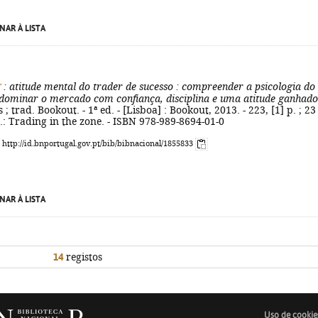
NAR À LISTA
g
: atitude mental do trader de sucesso
: compreender a psicologia do
 dominar o mercado com confiança, disciplina e uma atitude ganhad
 trad. Bookout. - 1ª ed. - [Lisboa] : Bookout, 2013. - 223, [1] p. ; 23
ig.: Trading in the zone. - ISBN 978-989-8694-01-0
: http://id.bnportugal.gov.pt/bib/bibnacional/1855833
NAR À LISTA
14
registos
Uso de cookie