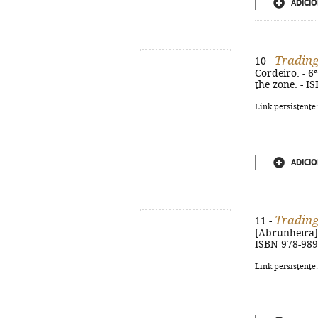
ADICIO
Tradin
10 -
Cordeiro. - 6ª
the zone. - I
Link persistente
ADICIO
Tradin
11 -
[Abrunheira] :
ISBN 978-989
Link persistente