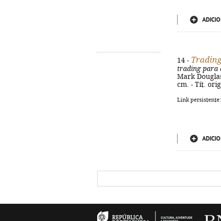
ADICIO
Tradin
14 -
trading para
Mark Douglas ;
cm. - Tít. or
Link persistente
ADICIO