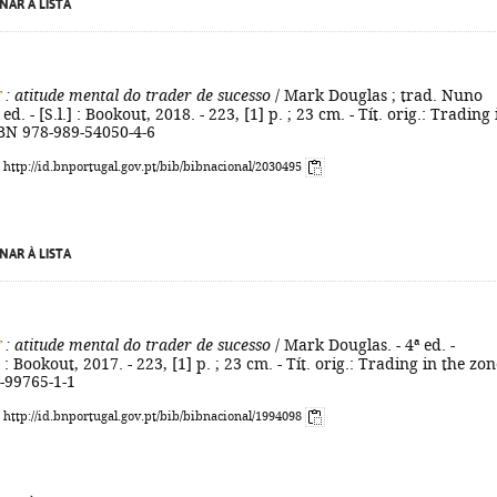
NAR À LISTA
g
: atitude mental do trader de sucesso
/ Mark Douglas ; trad. Nuno
 ed. - [S.l.] : Bookout, 2018. - 223, [1] p. ; 23 cm. - Tít. orig.: Trading 
SBN 978-989-54050-4-6
: http://id.bnportugal.gov.pt/bib/bibnacional/2030495
NAR À LISTA
g
: atitude mental do trader de sucesso
/ Mark Douglas. - 4ª ed. -
 Bookout, 2017. - 223, [1] p. ; 23 cm. - Tít. orig.: Trading in the zone
-99765-1-1
: http://id.bnportugal.gov.pt/bib/bibnacional/1994098