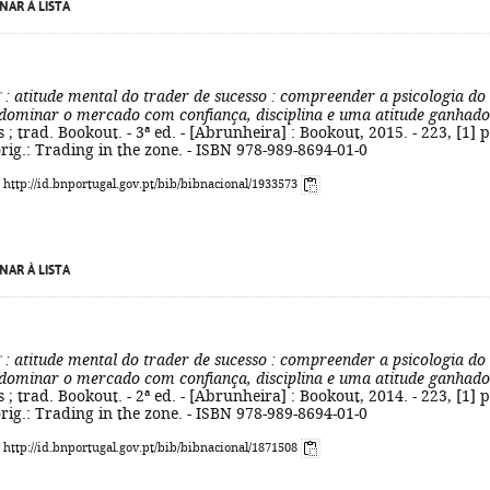
NAR À LISTA
g
: atitude mental do trader de sucesso
: compreender a psicologia do
 dominar o mercado com confiança, disciplina e uma atitude ganhad
; trad. Bookout. - 3ª ed. - [Abrunheira] : Bookout, 2015. - 223, [1] p.
 orig.: Trading in the zone. - ISBN 978-989-8694-01-0
: http://id.bnportugal.gov.pt/bib/bibnacional/1933573
NAR À LISTA
g
: atitude mental do trader de sucesso
: compreender a psicologia do
 dominar o mercado com confiança, disciplina e uma atitude ganhad
; trad. Bookout. - 2ª ed. - [Abrunheira] : Bookout, 2014. - 223, [1] p.
 orig.: Trading in the zone. - ISBN 978-989-8694-01-0
: http://id.bnportugal.gov.pt/bib/bibnacional/1871508