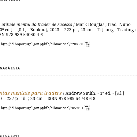
 atitude mental do trader de sucesso
/ Mark Douglas ; trad. Nuno
0ª ed.]. - [S.l.] : Bookout, 2023. - 223 p. ; 23 cm. - Tít. orig.: Trading 
SBN 978-989-54050-4-6
: http://id.bnportugal.gov.pt/bib/bibnacional/2208530
NAR À LISTA
tas mentais para traders
/ Andrew Smith. - 1ª ed. - [S.l.] :
. - 237 p. : il. ; 23 cm. - ISBN 978-989-54748-6-8
: http://id.bnportugal.gov.pt/bib/bibnacional/2059191