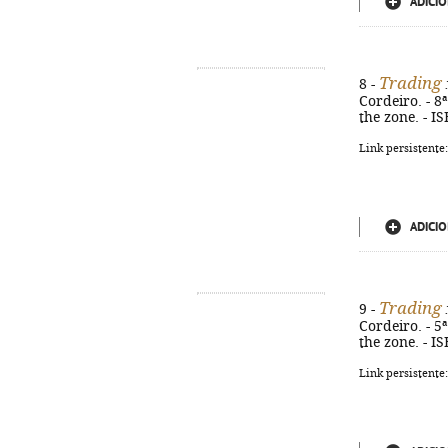
ADICIO
Trading
8 -
:
Cordeiro. - 8ª
the zone. - I
Link persistente
ADICIO
Trading
9 -
:
Cordeiro. - 5ª
the zone. - I
Link persistente