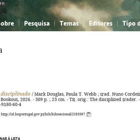
FR
Sobre
Pesquisa
Temas
Editores
Tipo 
obre a Bibliografia Nacional
imples
onhecimento, Informação...
onhecimento, Informação...
Combinada
A minha lista
Como utilizar
Filosofia, psicologia...
Filosofia, psicologia...
Perguntas frequente
a
iências sociais...
iências sociais...
Ciências exatas e naturais...
Ciências exatas e naturais...
rte, desporto...
rte, desporto...
Literatura, linguística...
Literatura, linguística...
 disciplinado
/ Mark Douglas, Paula T. Webb ; trad. Nuno Cordeir
] : Bookout, 2026. - 309 p. ; 23 cm. - Tít. orig.: The disciplined trader. -
-9180-60-4
: http://id.bnportugal.gov.pt/bib/bibnacional/2283387
NAR À LISTA