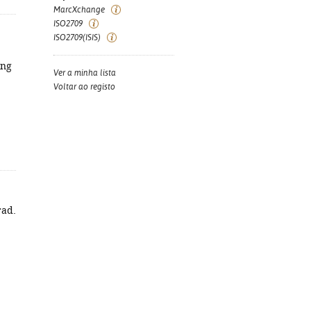
MarcXchange
ISO2709
ISO2709(ISIS)
ing
Ver a minha lista
Voltar ao registo
rad.