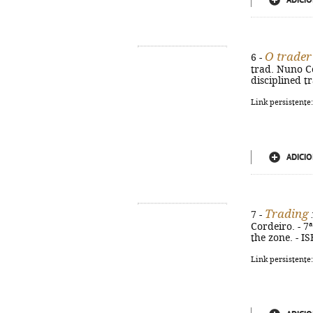
ADICIO
O trader
6 -
trad. Nuno Cor
disciplined t
Link persistente
ADICIO
Trading
7 -
:
Cordeiro. - 7ª
the zone. - I
Link persistente