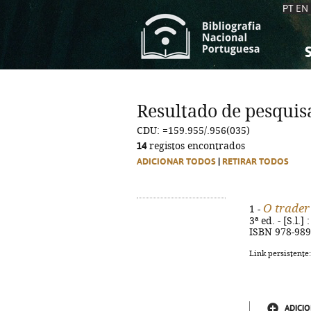
PT
EN
S
S
C
C
Resultado de pesquis
C
C
CDU: =159.955/.956(035)
A
A
14
registos encontrados
ADICIONAR TODOS
|
RETIRAR TODOS
O trader
1 -
3ª ed. - [S.l.
ISBN 978-989
Link persistente
ADICIO