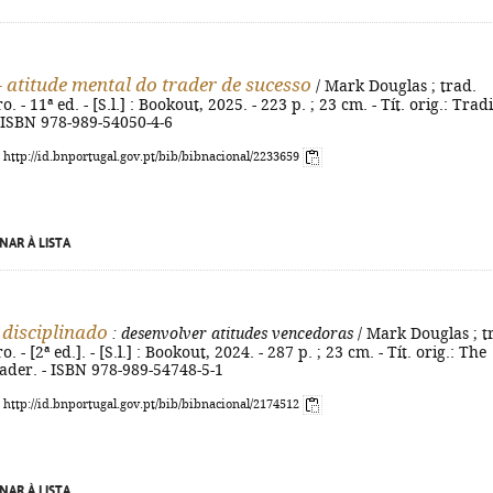
- atitude mental do trader de sucesso
/ Mark Douglas ; trad.
 - 11ª ed. - [S.l.] : Bookout, 2025. - 223 p. ; 23 cm. - Tít. orig.: Trad
- ISBN 978-989-54050-4-6
: http://id.bnportugal.gov.pt/bib/bibnacional/2233659
NAR À LISTA
 disciplinado
: desenvolver atitudes vencedoras
/ Mark Douglas ; t
 - [2ª ed.]. - [S.l.] : Bookout, 2024. - 287 p. ; 23 cm. - Tít. orig.: The
rader. - ISBN 978-989-54748-5-1
: http://id.bnportugal.gov.pt/bib/bibnacional/2174512
NAR À LISTA