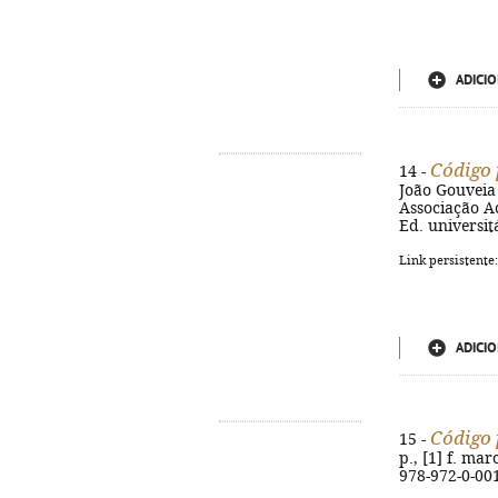
ADICIO
Código 
14 -
João Gouveia 
Associação Ac
Ed. universit
Link persistente
ADICIO
Código 
15 -
p., [1] f. ma
978-972-0-00