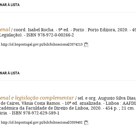
NAR À LISTA
enal
/ coord. Isabel Rocha. - 9ª ed. - Porto : Porto Editora, 2020. - 4
 (Legislação). - ISBN 978-972-0-00266-2
: http://id.bnportugal.gov.pt/bib/bibnacional/2074213
NAR À LISTA
enal e legislação complementar
/ sel. e org. Augusto Silva Dias
de Caires, Vânia Costa Ramos. - 10ª ed. atualizada. - Lisboa : AAFDL
adémica da Faculdade de Direito de Lisboa, 2020. - 454 p. ; 21 cm. 
ária. - ISBN 978-972-629-589-1
: http://id.bnportugal.gov.pt/bib/bibnacional/2059402