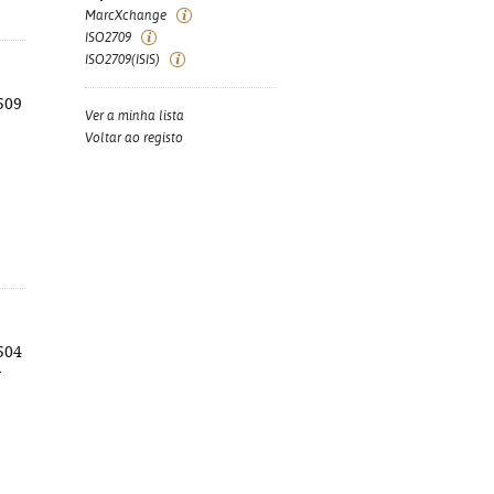
MarcXchange
ISO2709
ISO2709(ISIS)
 509
Ver a minha lista
Voltar ao registo
 504
-