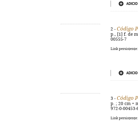
ADICIO
Código P
2 -
p., [1] f. de
00555-7
Link persistente
ADICIO
Código P
3 -
p. ; 20 cm + 
972-0-00453-
Link persistente