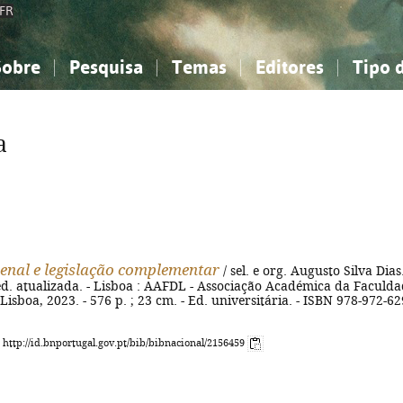
FR
Sobre
Pesquisa
Temas
Editores
Tipo 
obre a Bibliografia Nacional
imples
onhecimento, Informação...
onhecimento, Informação...
Combinada
A minha lista
Como utilizar
Filosofia, psicologia...
Filosofia, psicologia...
Perguntas frequente
a
iências sociais...
iências sociais...
Ciências exatas e naturais...
Ciências exatas e naturais...
rte, desporto...
rte, desporto...
Literatura, linguística...
Literatura, linguística...
enal e legislação complementar
/ sel. e org. Augusto Silva Dias.
3ª ed. atualizada. - Lisboa : AAFDL - Associação Académica da Faculd
 Lisboa, 2023. - 576 p. ; 23 cm. - Ed. universitária. - ISBN 978-972-62
: http://id.bnportugal.gov.pt/bib/bibnacional/2156459