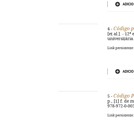
ADICIO
Código p
4 -
[et al.]. - 12
universitária
Link persistente
ADICIO
Código P
5 -
p., [1] f. de
978-972-0-00
Link persistente