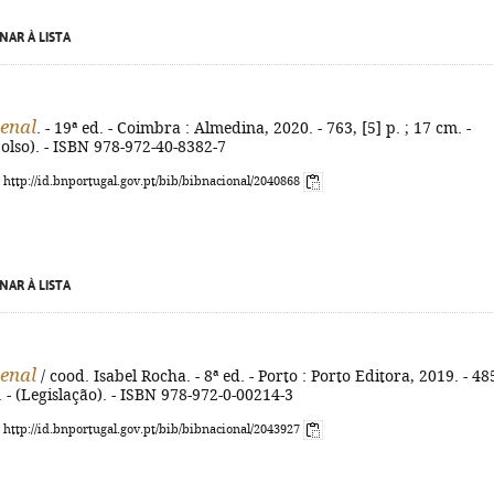
NAR À LISTA
enal
. - 19ª ed. - Coimbra : Almedina, 2020. - 763, [5] p. ; 17 cm. -
olso). - ISBN 978-972-40-8382-7
: http://id.bnportugal.gov.pt/bib/bibnacional/2040868
NAR À LISTA
enal
/ cood. Isabel Rocha. - 8ª ed. - Porto : Porto Editora, 2019. - 48
. - (Legislação). - ISBN 978-972-0-00214-3
: http://id.bnportugal.gov.pt/bib/bibnacional/2043927