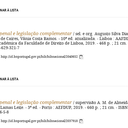
NAR À LISTA
penal e legislação complementar
/ sel. e org. Augusto Silva Dia
de Caires, Vânia Costa Ramos. - 10ª ed. atualizada. - Lisboa : AAFDL
adémica da Faculdade de Direito de Lisboa, 2019. - 468 p. ; 21 cm. 
-629-321-7
: http://id.bnportugal.gov.pt/bib/bibnacional/2040652
NAR À LISTA
penal e legislação complementar
/ supervisão A. M. de Almeid
Lamas Leite. - 3ª ed. - Porto : AEFDUP, 2019. - 660 p. ; 21 cm. - ISBN
6-5-8
: http://id.bnportugal.gov.pt/bib/bibnacional/2037918