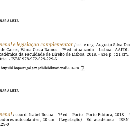
NAR À LISTA
penal e legislação complementar
/ sel. e org. Augusto Silva Dia
de Caires, Vânia Costa Ramos. - 7ª ed. atualizada. - Lisboa : AAFDL 
adémica da Faculdade de Direito de Lisboa, 2018. - 434 p. ; 21 cm. 
ária. - ISBN 978-972-629-229-6
: http://id.bnportugal.gov.pt/bib/bibnacional/2016220
NAR À LISTA
penal
/ coord. Isabel Rocha. - 7ª ed. - Porto : Porto Editora, 2018. -
rcadores autocolantes ; 20 cm. - (Legislação). - Ed. académica. - ISBN
129-0