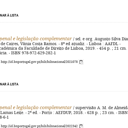
NAR À LISTA
penal e legislação complementar
/ sel. e org. Augusto Silva Dia
de Caires, Vânia Costa Ramos. - 8ª ed atualiz. - Lisboa : AAFDL -
adémica da Faculdade de Direito de Lisboa, 2019. - 454 p. ; 21 cm. 
ária. - ISBN 978-972-629-282-1
: http://id.bnportugal.gov.pt/bib/bibnacional/2021078
NAR À LISTA
penal e legislação complementar
/ supervisão A. M. de Almeid
Lamas Leite. - 2ª ed. - Porto : AEFDUP, 2018. - 628 p. ; 23 cm. - ISBN
8-6-1
: http://id.bnportugal.gov.pt/bib/bibnacional/2022342