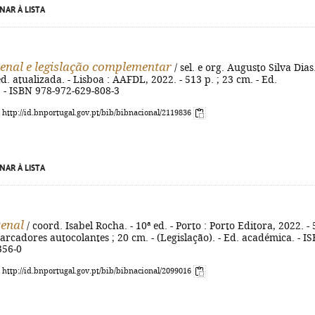
NAR À LISTA
enal e legislação complementar
/ sel. e org. Augusto Silva Dias.
ª ed. atualizada. - Lisboa : AAFDL, 2022. - 513 p. ; 23 cm. - Ed.
. - ISBN 978-972-629-808-3
: http://id.bnportugal.gov.pt/bib/bibnacional/2119836
NAR À LISTA
enal
/ coord. Isabel Rocha. - 10ª ed. - Porto : Porto Editora, 2022. -
 marcadores autocolantes ; 20 cm. - (Legislação). - Ed. académica. - I
356-0
: http://id.bnportugal.gov.pt/bib/bibnacional/2099016