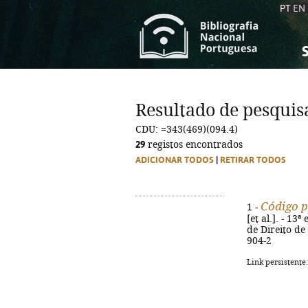
PT
EN
S
S
C
C
Resultado de pesquis
C
C
CDU: =343(469)(094.4)
A
A
29
registos encontrados
ADICIONAR TODOS
|
RETIRAR TODOS
Código p
1 -
[et al.]. - 1
de Direito de
904-2
Link persistente