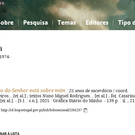
FR
Sobre
Pesquisa
Temas
Editores
Tipo 
obre a Bibliografia Nacional
imples
onhecimento, Informação...
onhecimento, Informação...
Combinada
A minha lista
Como utilizar
Filosofia, psicologia...
Filosofia, psicologia...
Perguntas frequente
a
iências sociais...
iências sociais...
Ciências exatas e naturais...
Ciências exatas e naturais...
1974-
rte, desporto...
rte, desporto...
Literatura, linguística...
Literatura, linguística...
to do Senhor está sobre mim
: 25 anos de sacerdócio
/ coord.
ros... [et al.] ; textos Nuno Miguel Rodrigues... [et al.] ; fot. Catarin
et al.]. - [S.l. : s.n.], 2025 : Gráfica Diário do Minho. - 139 p. : il. ; 2
: http://id.bnportugal.gov.pt/bib/bibnacional/2261257
NAR À LISTA