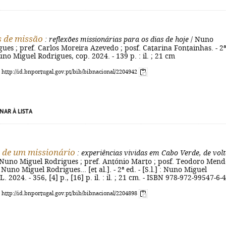
 de missão
: reflexões missionárias para os dias de hoje
/ Nuno
ues ; pref. Carlos Moreira Azevedo ; posf. Catarina Fontainhas. - 2ª
 Nuno Miguel Rodrigues, cop. 2024. - 139 p. : il. ; 21 cm
: http://id.bnportugal.gov.pt/bib/bibnacional/2204942
NAR À LISTA
 de um missionário
: experiências vividas em Cabo Verde, de volt
Nuno Miguel Rodrigues ; pref. António Marto ; posf. Teodoro Mend
 Nuno Miguel Rodrigues... [et al.]. - 2ª ed. - [S.l.] : Nuno Miguel
. 2024. - 356, [4] p., [16] p. il. : il. ; 21 cm. - ISBN 978-972-99547-6-4
: http://id.bnportugal.gov.pt/bib/bibnacional/2204898