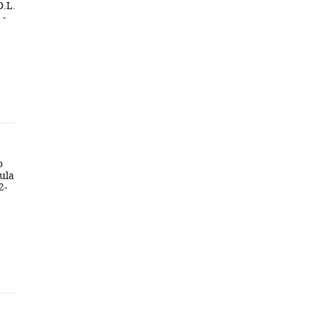
D.L.
 -
o
ula
2-