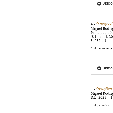
ADICIO
O segred
4 -
Miguel Rodri
Príncipe ; pó
[S.l. : s.n.],
54239-4-1
Link persistente
ADICIO
Orações 
5 -
Miguel Rodrigu
D.L. 2023. - 11
Link persistente