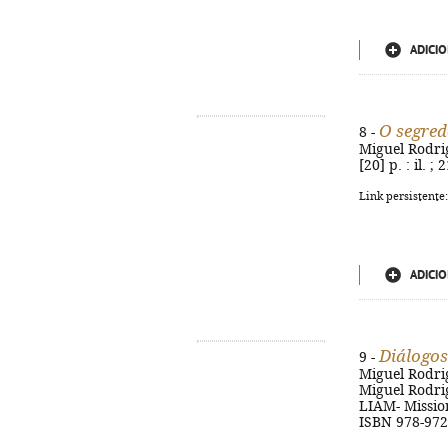
ADICIO
O segred
8 -
Miguel Rodrigu
[20] p. : il. 
Link persistente
ADICIO
Diálogos
9 -
Miguel Rodrig
Miguel Rodrigu
LIAM- Missioná
ISBN 978-972