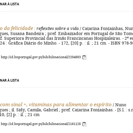
NAR À LISTA
o da felicidade
: reflexões sobre a vida
/ Catarina Fontainhas, Nu
gues, Susana Bandeira ; pref. Embaixador em Portugal de São Tom
sf. Superiora Provincial das Irmãs Franciscanas Hospitaleiras. - 2ª ed
 2024 : Gráfica Diário do Minho. - 172, [20] p. : il. ; 21 cm. - ISBN 978-9
: http://id.bnportugal.gov.pt/bib/bibnacional/2204883
NAR À LISTA
com sinal +, vitaminas para alimentar o espírito
/ Nuno
es ; il. Sidy, Camila, Gabriel ; pref. Catarina Fontainhas. - [S.l. : s.n
0, [2] p. : il. ; 21 cm
: http://id.bnportugal.gov.pt/bib/bibnacional/2161128