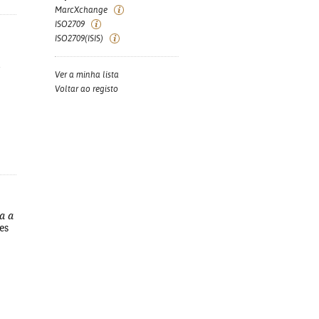
MarcXchange
ISO2709
ISO2709(ISIS)
Ver a minha lista
Voltar ao registo
a a
es