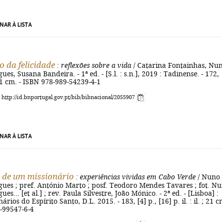
NAR À LISTA
o da felicidade
: reflexões sobre a vida
/ Catarina Fontainhas, Nu
es, Susana Bandeira. - 1ª ed. - [S.l. : s.n.], 2019 : Tadinense. - 172,
; 21 cm. - ISBN 978-989-54239-4-1
: http://id.bnportugal.gov.pt/bib/bibnacional/2055907
NAR À LISTA
 de um missionário
: experiências vividas em Cabo Verde
/ Nuno
ues ; pref. António Marto ; posf. Teodoro Mendes Tavares ; fot. N
es... [et al.] ; rev. Paula Silvestre, João Mónico. - 2ª ed. - [Lisboa] :
rios do Espírito Santo, D.L. 2015. - 183, [4] p., [16] p. il. : il. ; 21 c
-99547-6-4