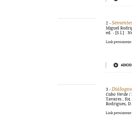
Sementes
2 -
Miguel Rodrig
ed. - [S.l.] :
Link persistente
ADICIO
Diálogos
3 -
Cabo Verde
/ 
Tavares ; fot.
Rodrigues, D.L
Link persistente