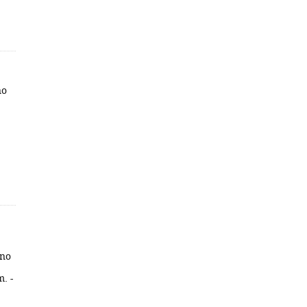
no
uno
m. -