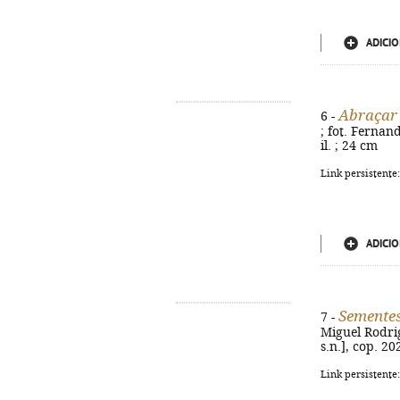
ADICIO
Abraçar
6 -
; fot. Fernando
il. ; 24 cm
Link persistente
ADICIO
Sementes
7 -
Miguel Rodrig
s.n.], cop. 202
Link persistente