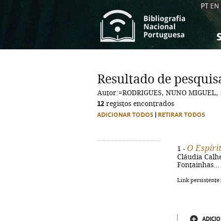
PT
EN
S
S
C
C
Resultado de pesquis
C
C
Autor:=RODRIGUES, NUNO MIGUEL, 
A
A
12
registos encontrados
ADICIONAR TODOS
|
RETIRAR TODOS
O Espíri
1 -
Cláudia Calhei
Fontainhas... [
Link persistente
ADICIO