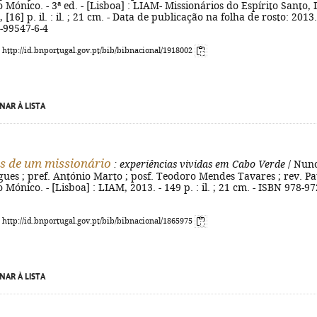
o Mónico. - 3ª ed. - [Lisboa] : LIAM- Missionários do Espírito Santo, 
, [16] p. il. : il. ; 21 cm. - Data de publicação na folha de rosto: 2013.
-99547-6-4
: http://id.bnportugal.gov.pt/bib/bibnacional/1918002
NAR À LISTA
s de um missionário
: experiências vividas em Cabo Verde
/ Nun
ues ; pref. António Marto ; posf. Teodoro Mendes Tavares ; rev. Pa
o Mónico. - [Lisboa] : LIAM, 2013. - 149 p. : il. ; 21 cm. - ISBN 978-97
: http://id.bnportugal.gov.pt/bib/bibnacional/1865975
NAR À LISTA