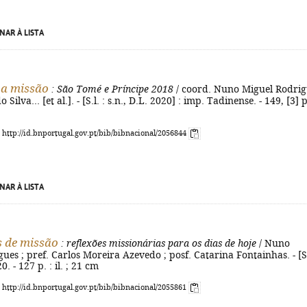
NAR À LISTA
 a missão
: São Tomé e Príncipe 2018
/ coord. Nuno Miguel Rodrig
 Silva... [et al.]. - [S.l. : s.n., D.L. 2020] : imp. Tadinense. - 149, [3] p
: http://id.bnportugal.gov.pt/bib/bibnacional/2056844
NAR À LISTA
 de missão
: reflexões missionárias para os dias de hoje
/ Nuno
ues ; pref. Carlos Moreira Azevedo ; posf. Catarina Fontainhas. - [S.
0. - 127 p. : il. ; 21 cm
: http://id.bnportugal.gov.pt/bib/bibnacional/2055861