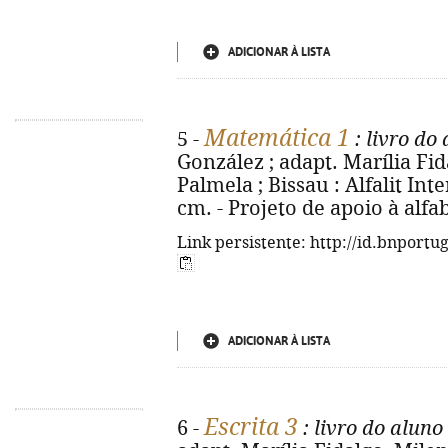
ADICIONAR À LISTA
Matemática 1
5 -
: livro do
González ; adapt. Marília Fida
Palmela ; Bissau : Alfalit Inter
cm. - Projeto de apoio à alfab
Link persistente: http://id.bnportu
ADICIONAR À LISTA
Escrita 3
6 -
: livro do aluno