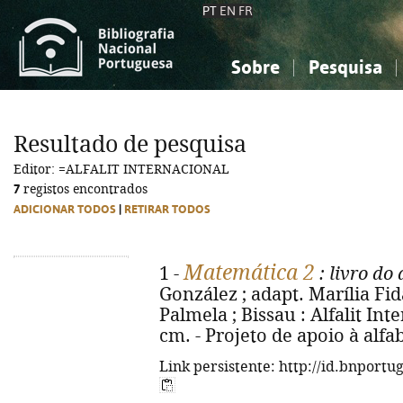
PT
EN
FR
Sobre
Pesquisa
Sobre a Bibliografia Nacional
Simples
Conhecimento, Informação...
Conhecimento, Informação...
Combinada
A
Resultado de pesquisa
Ciências sociais...
Ciências sociais...
Editor: =ALFALIT INTERNACIONAL
Arte, desporto...
Arte, desporto...
7
registos encontrados
ADICIONAR TODOS
|
RETIRAR TODOS
Matemática 2
1 -
: livro do
González ; adapt. Marília Fida
Palmela ; Bissau : Alfalit Inter
cm. - Projeto de apoio à alfab
Link persistente: http://id.bnportu