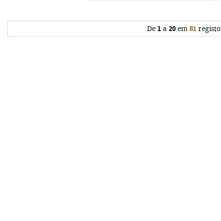
De
1
a
20
em
81
registo