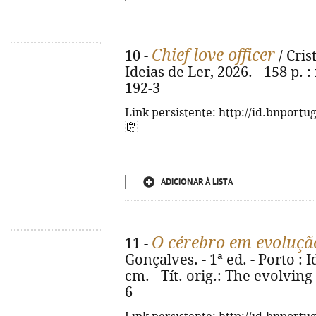
Chief love officer
10 -
/ Cris
Ideias de Ler, 2026. - 158 p. :
192-3
Link persistente: http://id.bnportu
ADICIONAR À LISTA
O cérebro em evoluçã
11 -
Gonçalves. - 1ª ed. - Porto : I
cm. - Tít. orig.: The evolving
6