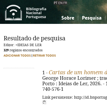
PT
EN
FR
Sobre
Pesquisa
Sobre a Bibliografia Nacional
Simples
Conhecimento, Informação...
Conhecimento, Informação...
Combinada
A
Resultado de pesquisa
Ciências sociais...
Ciências sociais...
Editor: =IDEIAS DE LER
Arte, desporto...
Arte, desporto...
329
registos encontrados
ADICIONAR TODOS
|
RETIRAR TODOS
Cartas de um homem de
1 -
George Horace Lorimer ; trad
Porto : Ideias de Ler, 2026. -
740-576-1
Link persistente: http://id.bnportu