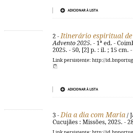
ADICIONAR À LISTA
Itinerário espiritual d
2 -
Advento 2025
. - 1ª ed. - Co
2025. - 50, [2] p. : il. ; 15 cm
Link persistente: http://id.bnportu
ADICIONAR À LISTA
Dia a dia com Maria
3 -
/ 
Cucujães : Missões, 2025. - 287
Link persistente: http://id.bnportu