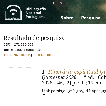
PT
EN
FR
Sobre
Pesquisa
Sobre a Bibliografia Nacional
Simples
Conhecimento, Informação...
Conhecimento, Informação...
Combinada
A
Resultado de pesquisa
Ciências sociais...
Ciências sociais...
CDU: =272-583(035)
Arte, desporto...
Arte, desporto...
155
registos encontrados
ADICIONAR TODOS
|
RETIRAR TODOS
Itinerário espiritual 
1 -
Quaresma 2026
. - 1ª ed. - 
2026. - 46, [2] p. : il. ; 15 cm
Link persistente: http://id.bnportu