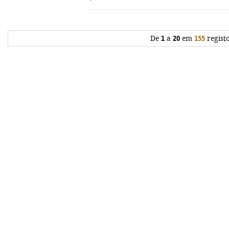
De
1
a
20
em
155
regist