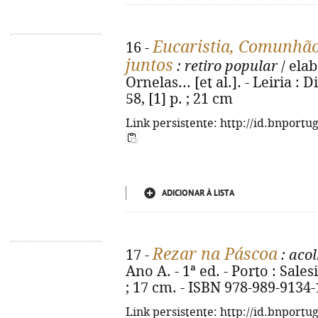
Eucaristia, Comunhã
16 -
juntos
: retiro popular
/ elab
Ornelas... [et al.]. - Leiria :
58, [1] p. ; 21 cm
Link persistente: http://id.bnportu
ADICIONAR À LISTA
Rezar na Páscoa
17 -
: acol
Ano A. - 1ª ed. - Porto : Salesi
; 17 cm. - ISBN 978-989-9134-
Link persistente: http://id.bnportu