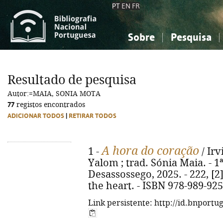
PT
EN
FR
Sobre
Pesquisa
Sobre a Bibliografia Nacional
Simples
Conhecimento, Informação...
Conhecimento, Informação...
Combinada
A
Resultado de pesquisa
Ciências sociais...
Ciências sociais...
Autor:=MAIA, SONIA MOTA
Arte, desporto...
Arte, desporto...
77
registos encontrados
ADICIONAR TODOS
|
RETIRAR TODOS
A hora do coração
1 -
/ Ir
Yalom ; trad. Sónia Maia. - 1ª
Desassossego, 2025. - 222, [2] 
the heart. - ISBN 978-989-925
Link persistente: http://id.bnportu