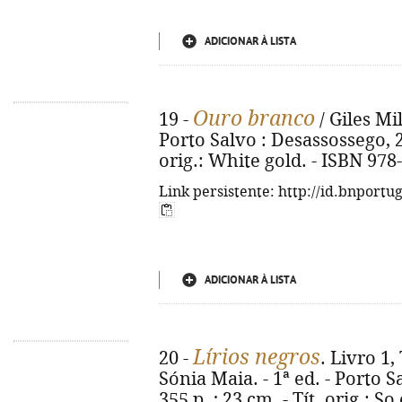
ADICIONAR À LISTA
Ouro branco
19 -
/ Giles Mil
Porto Salvo : Desassossego, 202
orig.: White gold. - ISBN 978
Link persistente: http://id.bnportu
ADICIONAR À LISTA
Lírios negros
20 -
. Livro 1,
Sónia Maia. - 1ª ed. - Porto S
355 p. ; 23 cm. - Tít. orig.: S