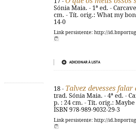
O que os meus ossos
17 -
Sónia Maia. - 1ª ed. - Carcavelo
cm. - Tít. orig.: What my bo
14-0
Link persistente: http://id.bnportu
ADICIONAR À LISTA
Talvez devesses fala
18 -
trad. Sónia Maia. - 4ª ed. - Ca
p. : 24 cm. - Tít. orig.: May
ISBN 978-989-9032-29-3
Link persistente: http://id.bnportu