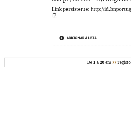
Link persistente: http://id.bnportu
ADICIONAR À LISTA
De
1
a
20
em
77
registo