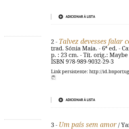
ADICIONAR À LISTA
Talvez devesses falar
2 -
trad. Sónia Maia. - 6ª ed. - Ca
p. : 23 cm. - Tít. orig.: May
ISBN 978-989-9032-29-3
Link persistente: http://id.bnportu
ADICIONAR À LISTA
Um país sem amor
3 -
/ Ya