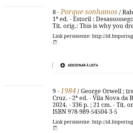
Porque sonhamos
8 -
/ Rah
1ª ed. - Estoril : Desassossego,
Tít. orig.: This is why you d
Link persistente: http://id.bnportu
ADICIONAR À LISTA
1984
9 -
/ George Orwell ; tr
Cruz. - 2ª ed. - Vila Nova da
2024. - 336 p. ; 21 cm. - Tít. 
ISBN 978-989-54504-3-5
Link persistente: http://id.bnportu