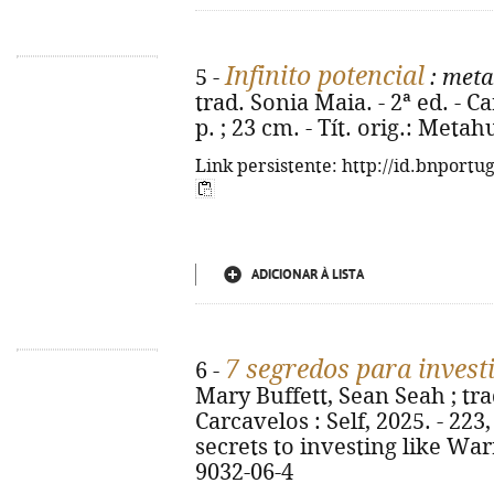
Infinito potencial
5 -
: met
trad. Sonia Maia. - 2ª ed. - Ca
p. ; 23 cm. - Tít. orig.: Met
Link persistente: http://id.bnportu
ADICIONAR À LISTA
7 segredos para invest
6 -
Mary Buffett, Sean Seah ; trad
Carcavelos : Self, 2025. - 223, [
secrets to investing like War
9032-06-4