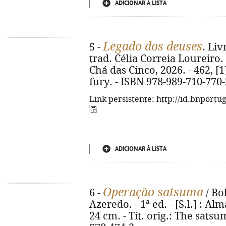
ADICIONAR À LISTA
Legado dos deuses
5 -
. Liv
trad. Célia Correia Loureiro. 
Chá das Cinco, 2026. - 462, [1]
fury. - ISBN 978-989-710-770-
Link persistente: http://id.bnportu
ADICIONAR À LISTA
Operação satsuma
6 -
/ Bo
Azeredo. - 1ª ed. - [S.l.] : Alm
24 cm. - Tít. orig.: The sats