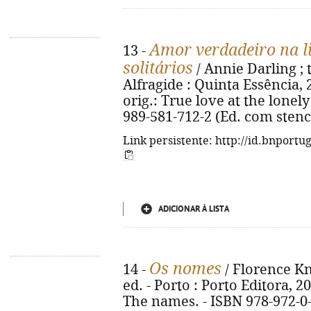
Amor verdadeiro na l
13 -
solitários
/ Annie Darling ; t
Alfragide : Quinta Essência, 20
orig.: True love at the lonel
989-581-712-2 (Ed. com stenc
Link persistente: http://id.bnportu
ADICIONAR À LISTA
Os nomes
14 -
/ Florence Kna
ed. - Porto : Porto Editora, 202
The names. - ISBN 978-972-0-