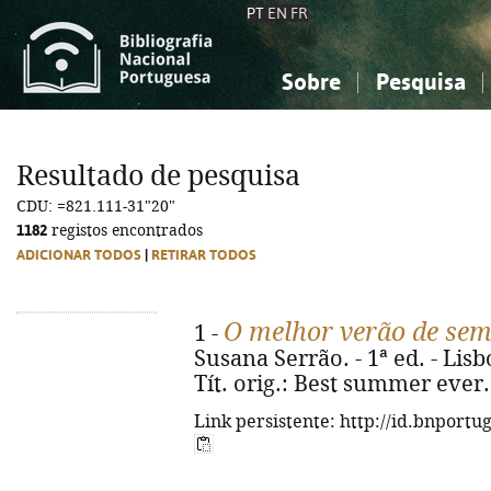
PT
EN
FR
Sobre
Pesquisa
Sobre a Bibliografia Nacional
Simples
Conhecimento, Informação...
Conhecimento, Informação...
Combinada
A
Resultado de pesquisa
Ciências sociais...
Ciências sociais...
CDU: =821.111-31"20"
Arte, desporto...
Arte, desporto...
1182
registos encontrados
ADICIONAR TODOS
|
RETIRAR TODOS
O melhor verão de se
1 -
Susana Serrão. - 1ª ed. - Lisbo
Tít. orig.: Best summer ever.
Link persistente: http://id.bnportu