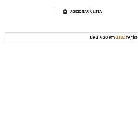
ADICIONAR À LISTA
De
1
a
20
em
1182
regist