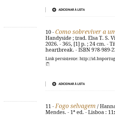
ADICIONAR À LISTA
Como sobreviver a um
10 -
Handyside ; trad. Elsa T. S. Vi
2026. - 365, [1] p. ; 24 cm. - T
heartbreak. - ISBN 978-989-2
Link persistente: http://id.bnportu
ADICIONAR À LISTA
Fogo selvagem
11 -
/ Hanna
Mendes. - 1ª ed. - Lisboa : 11x