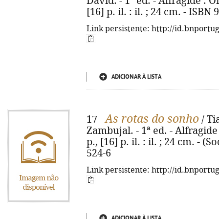
David. - 1ª ed. - Alfragide : O
[16] p. il. : il. ; 24 cm. - ISB
Link persistente: http://id.bnportu
ADICIONAR À LISTA
As rotas do sonho
17 -
/ Ti
Zambujal. - 1ª ed. - Alfragide
p., [16] p. il. : il. ; 24 cm. -
524-6
Link persistente: http://id.bnportu
ADICIONAR À LISTA