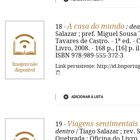
A casa do mundo
18 -
: de
Salazar ; pref. Miguel Sousa
Tavares de Castro. - 1ª ed. -
Livro, 2008. - 168 p., [16] p. il
ISBN 978-989-555-372-3
Link persistente: http://id.bnportu
ADICIONAR À LISTA
Viagens sentimentais
19 -
dentro
/ Tiago Salazar ; rev. S
Quebrada : Oficina do Livro, 200