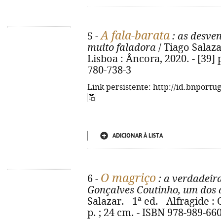
A fala-barata
5 -
: as desve
muito faladora
/ Tiago Salazar 
Lisboa : Âncora, 2020. - [39] p
780-738-3
Link persistente: http://id.bnportu
ADICIONAR À LISTA
O magriço
6 -
: a verdadeira
Gonçalves Coutinho, um dos 
Salazar. - 1ª ed. - Alfragide :
p. ; 24 cm. - ISBN 978-989-66