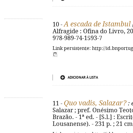
A escada de Istambul
10 -
Alfragide : Ofina do Livro, 201
978-989-74-1593-7
Link persistente: http://id.bnportu
ADICIONAR À LISTA
Quo vadis, Salazar?
11 -
: 
Salazar ; pref. Onésimo Teot
Brazão. - 1ª ed. - [S.l.] : Escr
Lousanense). - 231 p. ; 21 cm