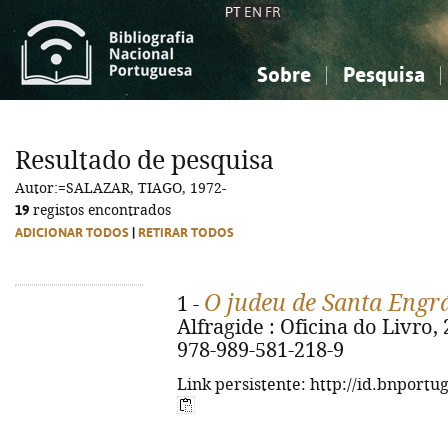
PT
EN
FR
Sobre
Pesquisa
Sobre a Bibliografia Nacional
Simples
Conhecimento, Informação...
Conhecimento, Informação...
Combinada
A
Resultado de pesquisa
Ciências sociais...
Ciências sociais...
Autor:=SALAZAR, TIAGO, 1972-
Arte, desporto...
Arte, desporto...
19
registos encontrados
ADICIONAR TODOS
|
RETIRAR TODOS
O judeu de Santa Engr
1 -
Alfragide : Oficina do Livro, 
978-989-581-218-9
Link persistente: http://id.bnportu