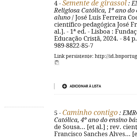
Semente de girassol
4 -
: E
Religiosa Católica, 1º ano do
aluno
/ José Luís Ferreira Coel
científico-pedagógica José Fr
al.]. - 1ª ed. - Lisboa : Fun
Educação Cristã, 2024. - 84 p., 
989-8822-85-7
Link persistente: http://id.bnportu
ADICIONAR À LISTA
Caminho contigo
5 -
: EMRC
Católica, 4º ano do ensino bá
de Sousa... [et al.] ; rev. cie
Francisco Sanches Alves... [et 