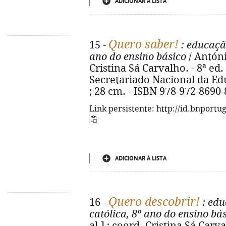
ADICIONAR À LISTA
Quero saber!
15 -
: educação
ano do ensino básico
/ António
Cristina Sá Carvalho. - 8ª ed
Secretariado Nacional da Educa
; 28 cm. - ISBN 978-972-8690-
Link persistente: http://id.bnportu
ADICIONAR À LISTA
Quero descobrir!
16 -
: edu
católica, 8º ano do ensino bá
al.] ; coord. Cristina Sá Carva