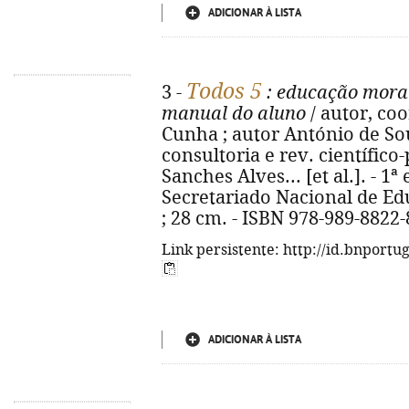
ADICIONAR À LISTA
Todos 5
3 -
: educação moral 
manual do aluno
/ autor, co
Cunha ; autor António de Sous
consultoria e rev. científic
Sanches Alves... [et al.]. - 1
Secretariado Nacional de Educa
; 28 cm. - ISBN 978-989-8822-
Link persistente: http://id.bnportu
ADICIONAR À LISTA