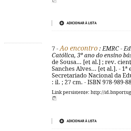
ADICIONAR À LISTA
Ao encontro
7 -
: EMRC - Ed
Católica, 3º ano do ensino bá
de Sousa... [et al.] ; rev. ci
Sanches Alves... [et al.]. - 1
Secretariado Nacional da Educ
: il. ; 27 cm. - ISBN 978-989-8
Link persistente: http://id.bnportu
ADICIONAR À LISTA