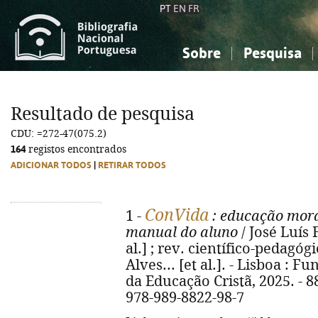
PT
EN
FR
Sobre
Pesquisa
Sobre a Bibliografia Nacional
Simples
Conhecimento, Informação...
Conhecimento, Informação...
Combinada
A
Resultado de pesquisa
Ciências sociais...
Ciências sociais...
CDU: =272-47(075.2)
Arte, desporto...
Arte, desporto...
164
registos encontrados
ADICIONAR TODOS
|
RETIRAR TODOS
ConVida
1 -
: educação moral
manual do aluno
/ José Luís 
al.] ; rev. científico-pedagó
Alves... [et al.]. - Lisboa :
da Educação Cristã, 2025. - 88 p
978-989-8822-98-7