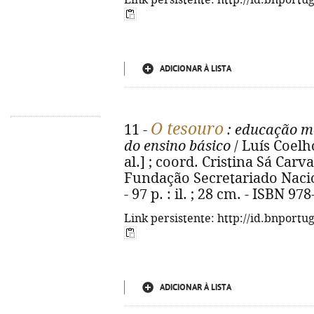
Link persistente: http://id.bnportu
ADICIONAR À LISTA
O tesouro
11 -
: educação mor
do ensino básico
/ Luís Coelho.
al.] ; coord. Cristina Sá Carva
Fundação Secretariado Nacio
- 97 p. : il. ; 28 cm. - ISBN 9
Link persistente: http://id.bnportu
ADICIONAR À LISTA