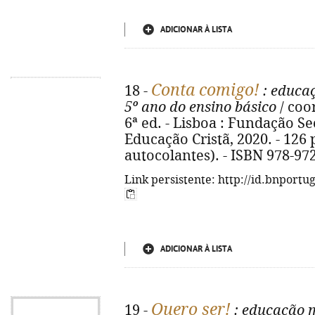
ADICIONAR À LISTA
Conta comigo!
18 -
: educaç
5º ano do ensino básico
/ coor
6ª ed. - Lisboa : Fundação S
Educação Cristã, 2020. - 126 p. 
autocolantes). - ISBN 978-97
Link persistente: http://id.bnportu
ADICIONAR À LISTA
Quero ser!
19 -
: educação m