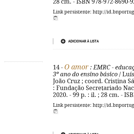
28 cm. - ISBN 978-972-8690-9
Link persistente: http://id.bnportu
ADICIONAR À LISTA
O amor
14 -
: EMRC - educaçã
3º ano do ensino básico
/ Luí
João Cruz ; coord. Cristina S
: Fundação Secretariado Nac
2020. - 99 p. : il. ; 28 cm. - 
Link persistente: http://id.bnportu