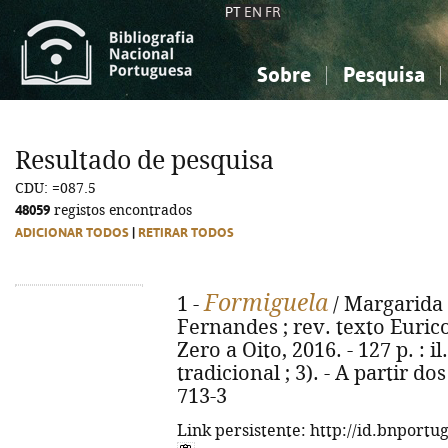
PT
EN
FR
Sobre
Pesquisa
Sobre a Bibliografia Nacional
Simples
Conhecimento, Informação...
Conhecimento, Informação...
Combinada
A
Resultado de pesquisa
Ciências sociais...
Ciências sociais...
CDU: =087.5
Arte, desporto...
Arte, desporto...
48059
registos encontrados
ADICIONAR TODOS
|
RETIRAR TODOS
Formiguela
1 -
/ Margarida F
Fernandes ; rev. texto Eurico
Zero a Oito, 2016. - 127 p. : i
tradicional ; 3). - A partir d
713-3
Link persistente: http://id.bnportu