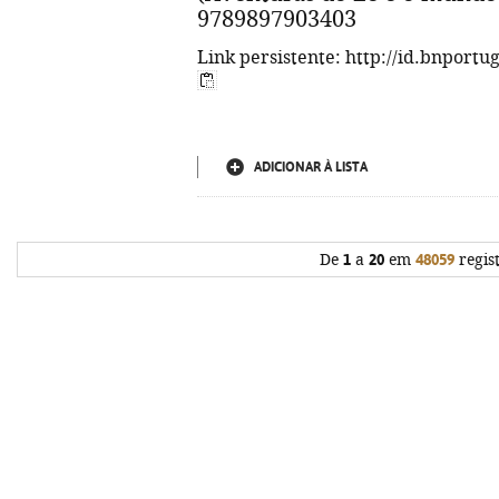
9789897903403
Link persistente: http://id.bnportu
ADICIONAR À LISTA
De
1
a
20
em
48059
regis