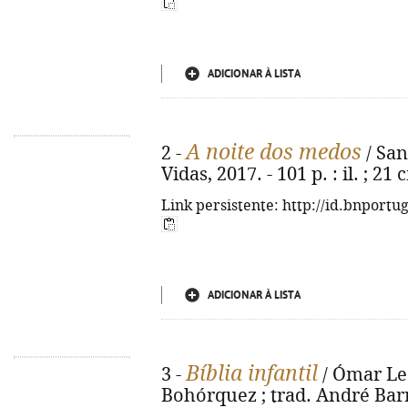
ADICIONAR À LISTA
A noite dos medos
2 -
/ Sant
Vidas, 2017. - 101 p. : il. ; 21
Link persistente: http://id.bnportu
ADICIONAR À LISTA
Bíblia infantil
3 -
/ Ómar Leó
Bohórquez ; trad. André Barre