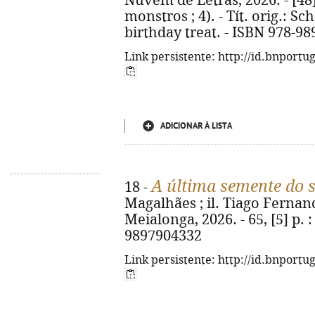
Nuvem de Letras, 2026. - [48] p
monstros ; 4). - Tít. orig.: S
birthday treat. - ISBN 978-98
Link persistente: http://id.bnportu
ADICIONAR À LISTA
A última semente do 
18 -
Magalhães ; il. Tiago Fernand
Meialonga, 2026. - 65, [5] p. : 
9897904332
Link persistente: http://id.bnportu