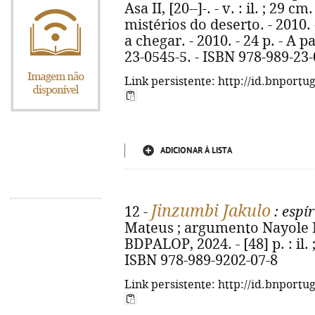
Asa II, [20--]-. - v. : il. ; 29 cm
mistérios do deserto. - 2010. 
a chegar. - 2010. - 24 p. - A p
23-0545-5. - ISBN 978-989-23
Link persistente: http://id.bnportu
ADICIONAR À LISTA
Jinzumbi Jakulo
12 -
: espír
Mateus ; argumento Nayole Mat
BDPALOP, 2024. - [48] p. : il.
ISBN 978-989-9202-07-8
Link persistente: http://id.bnportu