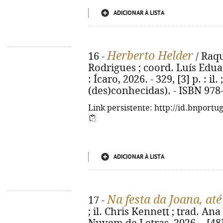
ADICIONAR À LISTA
Herberto Helder
16 -
/ Raqu
Rodrigues ; coord. Luís Eduar
: Ícaro, 2026. - 329, [3] p. : il.
(des)conhecidas). - ISBN 978
Link persistente: http://id.bnportu
ADICIONAR À LISTA
Na festa da Joana, at
17 -
; il. Chris Kennett ; trad. Ana