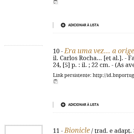
ADICIONAR À LISTA
Era uma vez... a orig
10 -
il. Carlos Rocha... [et al.]. -
24, [5] p. : il. ; 22 cm. - (As
Link persistente: http://id.bnportu
ADICIONAR À LISTA
Bionicle
11 -
/ trad. e adapt. 