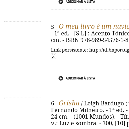
ADICIONAR À LISTA
O meu livro é um navi
5 -
- 1ª ed. - [S.l.] : Acento Tónico
cm. - ISBN 978-989-54576-1-8
Link persistente: http://id.bnportu
ADICIONAR À LISTA
Grisha
6 -
/ Leigh Bardugo ; 
Fernando Milheiro. - 1ª ed. - Al
24 cm. - (1001 Mundos). - Tít
v.: Luz e sombra. - 300, [10]