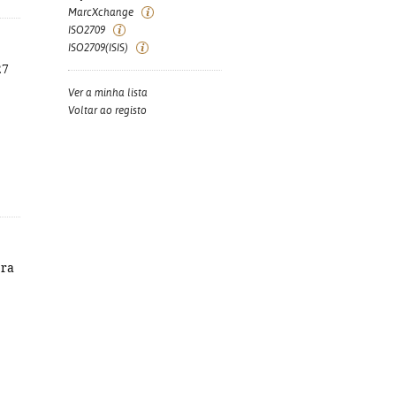
MarcXchange
ISO2709
ISO2709(ISIS)
27
Ver a minha lista
Voltar ao registo
bra