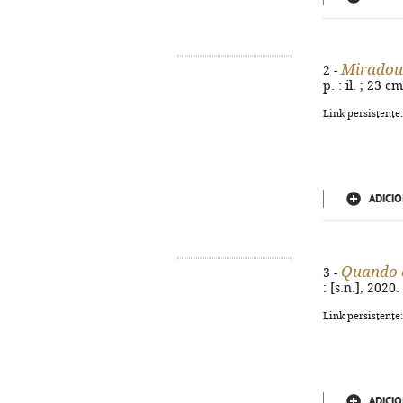
Miradou
2 -
p. : il. ; 23 cm
Link persistente
ADICIO
Quando 
3 -
: [s.n.], 2020.
Link persistente
ADICIO