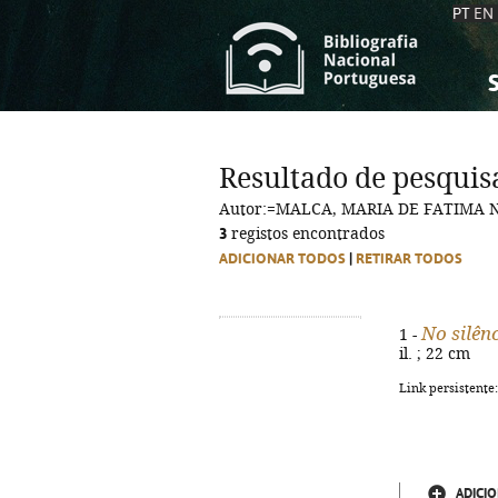
PT
EN
S
S
C
C
Resultado de pesquis
C
C
Autor:=MALCA, MARIA DE FATIMA 
A
A
3
registos encontrados
ADICIONAR TODOS
|
RETIRAR TODOS
No silên
1 -
il. ; 22 cm
Link persistente
ADICIO