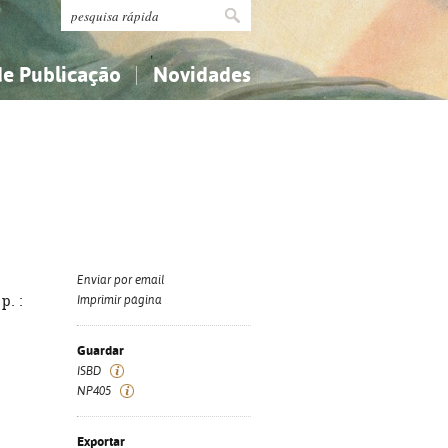
de Publicação
Novidades
s
Religião...
Religião...
Ciências aplicadas...
Ciências aplicadas...
História, geografia, biografias...
História, geografia, biografias...
Enviar por email
p. :
Imprimir página
Guardar
ISBD
NP405
Exportar