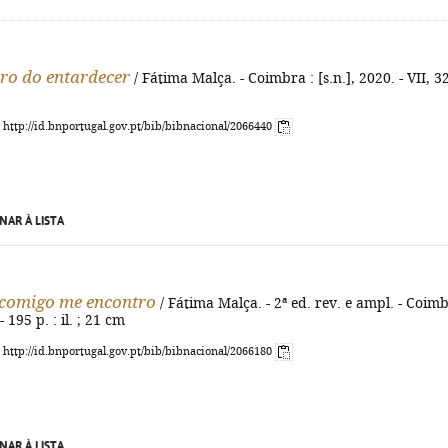
ro do entardecer
/ Fátima Malça. - Coimbra : [s.n.], 2020. - VII, 3
: http://id.bnportugal.gov.pt/bib/bibnacional/2066440
NAR À LISTA
comigo me encontro
/ Fátima Malça. - 2ª ed. rev. e ampl. - Coim
 - 195 p. : il. ; 21 cm
: http://id.bnportugal.gov.pt/bib/bibnacional/2066180
NAR À LISTA