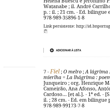
Helena Buescu e Jerónimo Pi
Watanabe ; il. André Carrilho.
p. : il. ; 21 cm. - Ed. biling
978-989-35896-1-8
Link persistente: http://id.bnportu
ADICIONAR À LISTA
Fiel
7 -
;
O melro
;
A lágrima
mierlha
=
La lhágrima
: poem
Junqueiro ; org. Henrique Ma
Cameirão, Ana Afonso, Antóni
Cardoso... [et al.]. - 1ª ed. - [S
il. ; 28 cm. - Ed. em bilingu
978-989-99173-7-8