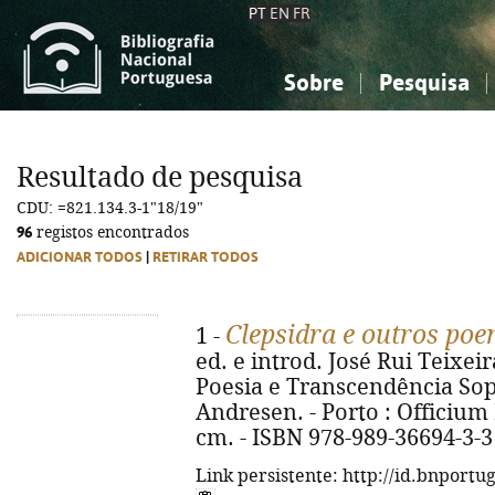
PT
EN
FR
Sobre
Pesquisa
Sobre a Bibliografia Nacional
Simples
Conhecimento, Informação...
Conhecimento, Informação...
Combinada
A
Resultado de pesquisa
Ciências sociais...
Ciências sociais...
CDU: =821.134.3-1"18/19"
Arte, desporto...
Arte, desporto...
96
registos encontrados
ADICIONAR TODOS
|
RETIRAR TODOS
Clepsidra e outros po
1 -
ed. e introd. José Rui Teixeir
Poesia e Transcendência So
Andresen. - Porto : Officium Le
cm. - ISBN 978-989-36694-3-3
Link persistente: http://id.bnportu