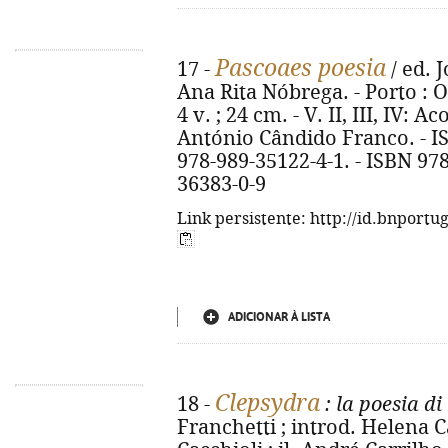
Pascoaes poesia
17 -
/ ed. 
Ana Rita Nóbrega. - Porto : O
4 v. ; 24 cm. - V. II, III, IV:
António Cândido Franco. - IS
978-989-35122-4-1. - ISBN 978
36383-0-9
Link persistente: http://id.bnportu
ADICIONAR À LISTA
Clepsydra
18 -
: la poesia d
Franchetti ; introd. Helena 