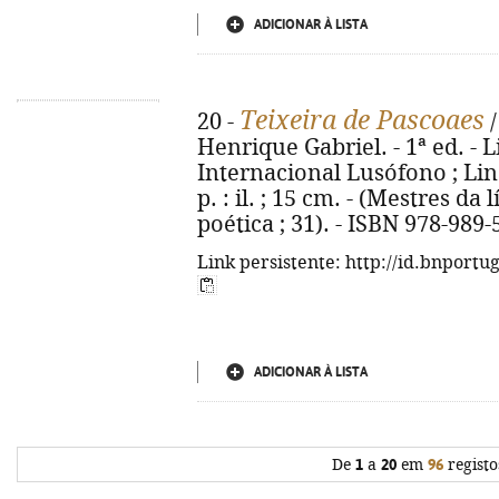
ADICIONAR À LISTA
Teixeira de Pascoaes
20 -
/
Henrique Gabriel. - 1ª ed. -
Internacional Lusófono ; Lind
p. : il. ; 15 cm. - (Mestres d
poética ; 31). - ISBN 978-989
Link persistente: http://id.bnportu
ADICIONAR À LISTA
De
1
a
20
em
96
registo