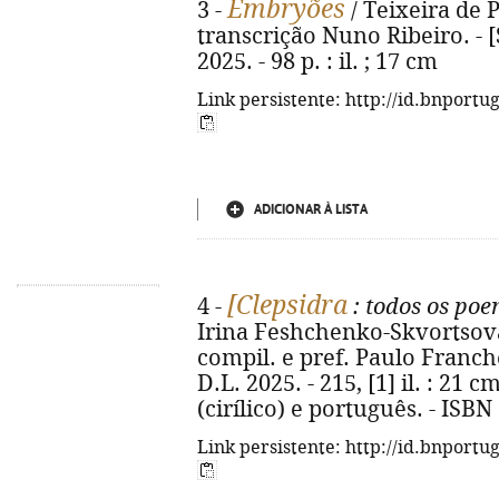
Embryões
3 -
/ Teixeira de P
transcrição Nuno Ribeiro. - [S
2025. - 98 p. : il. ; 17 cm
Link persistente: http://id.bnportu
ADICIONAR À LISTA
[Clepsidra
4 -
: todos os po
Irina Feshchenko-Skvortsova ;
compil. e pref. Paulo Franchetti
D.L. 2025. - 215, [1] il. : 21 
(cirílico) e português. - ISB
Link persistente: http://id.bnportu