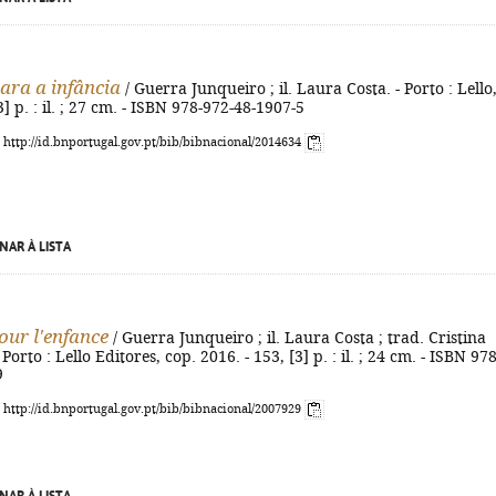
ara a infância
/ Guerra Junqueiro ; il. Laura Costa. - Porto : Lello
3] p. : il. ; 27 cm. - ISBN 978-972-48-1907-5
: http://id.bnportugal.gov.pt/bib/bibnacional/2014634
NAR À LISTA
our l'enfance
/ Guerra Junqueiro ; il. Laura Costa ; trad. Cristina
 Porto : Lello Editores, cop. 2016. - 153, [3] p. : il. ; 24 cm. - ISBN 978
9
: http://id.bnportugal.gov.pt/bib/bibnacional/2007929