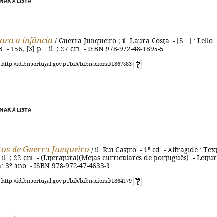
NAR À LISTA
ara a infância
/ Guerra Junqueiro ; il. Laura Costa. - [S.l.] : Lello
. - 156, [3] p. : il. ; 27 cm. - ISBN 978-972-48-1895-5
: http://id.bnportugal.gov.pt/bib/bibnacional/1867883
NAR À LISTA
tos de Guerra Junqueiro
/ il. Rui Castro. - 1ª ed. - Alfragide : Tex
: il. ; 22 cm. - (Literatura)(Metas curriculares de português). - Leitu
 3º ano. - ISBN 978-972-47-4633-3
: http://id.bnportugal.gov.pt/bib/bibnacional/1864279