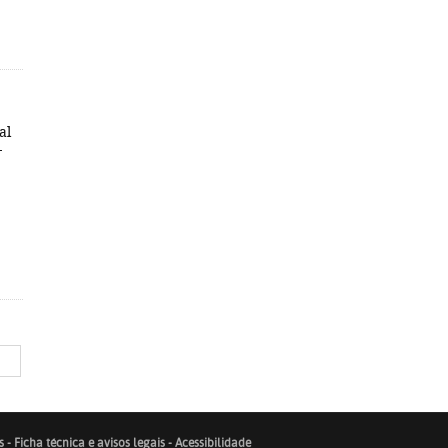
al
-
s
-
Ficha técnica e avisos legais
-
Acessibilidade