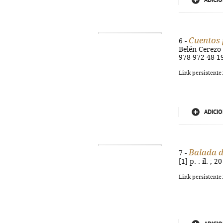
ADICIO
Cuentos 
6 -
Belén Cerezo A
978-972-48-1
Link persistente
ADICIO
Balada d
7 -
[1] p. : il. ;
Link persistente