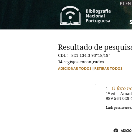
PT
EN
S
S
C
C
Resultado de pesquis
C
C
CDU: =821.134.3-93"18/19"
A
A
14
registos encontrados
ADICIONAR TODOS
|
RETIRAR TODOS
O fato n
1 -
1ª ed. - Amado
989-564-029-
Link persistente
ADICIO