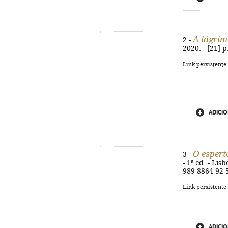
A lágri
2 -
2020. - [21] p
Link persistente
ADICIO
O espert
3 -
- 1ª ed. - Lis
989-8864-92-
Link persistente
ADICIO