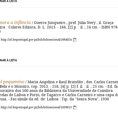
NAR À LISTA
para a infância
/ Guerra Junqueiro ; pref. Júlia Nery ; il. Graça
tra : Colares Editora, D. L. 2013. - 166, [2] p. : il. ; 24 cm. - ISBN 978
8
: http://id.bnportugal.gov.pt/bib/bibnacional/1864024
NAR À LISTA
l pequenino
/ Maria Angelina e Raul Brandão ; des. Carlos Carnei
Bela e o Monstro, cop. 2013. - 258, [4] p. [2] f. il. : il. ; 25 cm. - Ed. fa
morativa dos 500 anos da Biblioteca da Universidade de Coimbra.
relas de Lisboa e Porto, de Tagarro e Carlos Carneiro e uma capa d
usa. - Fac-símile da ed. de: Lisboa : Tip. da "Seara Nova", 1930
: http://id.bnportugal.gov.pt/bib/bibnacional/1859813