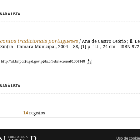
NAR À LISTA
contos tradicionais portugueses
/ Ana de Castro Osório ; il. Le
intra : Câmara Municipal, 2004. - 88, [1] p. : il. ; 24 cm. - ISBN 972
: http://id.bnportugal.gov.pt/bib/bibnacional/1304148
NAR À LISTA
14
registos
Uso de cookie