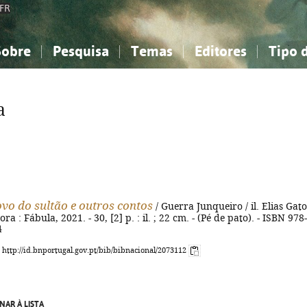
FR
Sobre
Pesquisa
Temas
Editores
Tipo 
obre a Bibliografia Nacional
imples
onhecimento, Informação...
onhecimento, Informação...
Combinada
A minha lista
Como utilizar
Filosofia, psicologia...
Filosofia, psicologia...
Perguntas frequente
a
iências sociais...
iências sociais...
Ciências exatas e naturais...
Ciências exatas e naturais...
rte, desporto...
rte, desporto...
Literatura, linguística...
Literatura, linguística...
ovo do sultão e outros contos
/ Guerra Junqueiro / il. Elias Gato.
ra : Fábula, 2021. - 30, [2] p. : il. ; 22 cm. - (Pé de pato). - ISBN 978-
4
: http://id.bnportugal.gov.pt/bib/bibnacional/2073112
NAR À LISTA