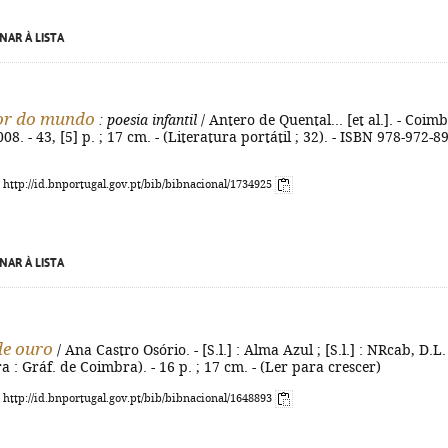
NAR À LISTA
or do mundo
: poesia infantil
/ Antero de Quental... [et al.]. - Coimb
8. - 43, [5] p. ; 17 cm. - (Literatura portátil ; 32). - ISBN 978-972-8
: http://id.bnportugal.gov.pt/bib/bibnacional/1734925
NAR À LISTA
de ouro
/ Ana Castro Osório. - [S.l.] : Alma Azul ; [S.l.] : NRcab, D.L.
 : Gráf. de Coimbra). - 16 p. ; 17 cm. - (Ler para crescer)
: http://id.bnportugal.gov.pt/bib/bibnacional/1648893