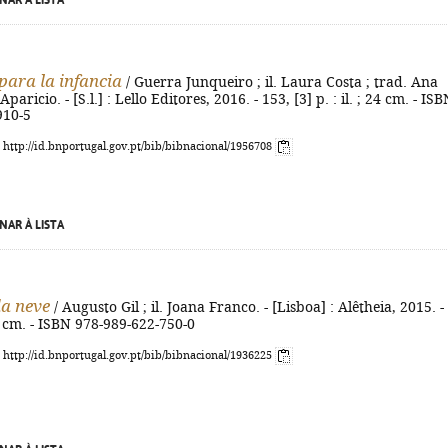
NAR À LISTA
para la infancia
/ Guerra Junqueiro ; il. Laura Costa ; trad. Ana
paricio. - [S.l.] : Lello Editores, 2016. - 153, [3] p. : il. ; 24 cm. - IS
910-5
: http://id.bnportugal.gov.pt/bib/bibnacional/1956708
NAR À LISTA
a neve
/ Augusto Gil ; il. Joana Franco. - [Lisboa] : Alêtheia, 2015. -
 20 cm. - ISBN 978-989-622-750-0
: http://id.bnportugal.gov.pt/bib/bibnacional/1936225