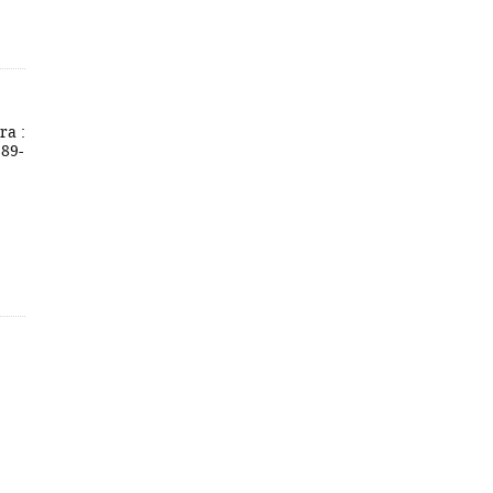
ra :
989-