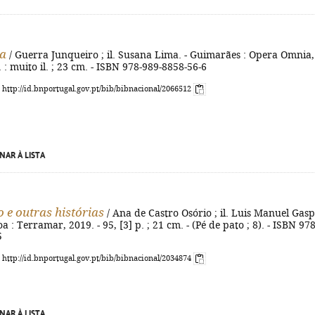
ma
/ Guerra Junqueiro ; il. Susana Lima. - Guimarães : Opera Omnia,
. : muito il. ; 23 cm. - ISBN 978-989-8858-56-6
: http://id.bnportugal.gov.pt/bib/bibnacional/2066512
NAR À LISTA
o e outras histórias
/ Ana de Castro Osório ; il. Luis Manuel Gasp
boa : Terramar, 2019. - 95, [3] p. ; 21 cm. - (Pé de pato ; 8). - ISBN 978
5
: http://id.bnportugal.gov.pt/bib/bibnacional/2034874
NAR À LISTA