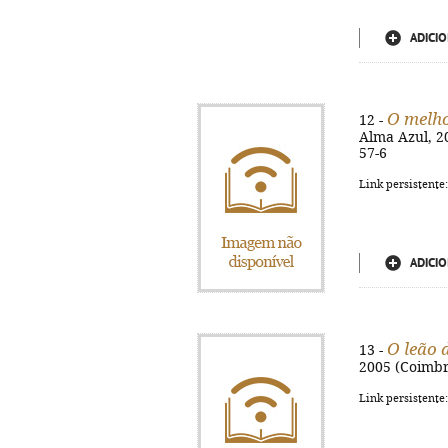
ADICIO
O melh
12 -
Alma Azul, 200
57-6
Link persistente
ADICIO
O leão 
13 -
2005 (Coimbra
Link persistente