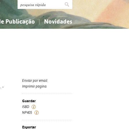
de Publicação
Novidades
s
Religião...
Religião...
Ciências aplicadas...
Ciências aplicadas...
História, geografia, biografias...
História, geografia, biografias...
Enviar por email
 -
Imprimir página
Guardar
ISBD
NP405
Exportar