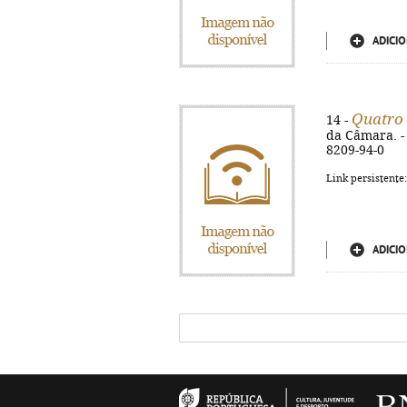
ADICIO
Quatro 
14 -
da Câmara. - S
8209-94-0
Link persistente
ADICIO