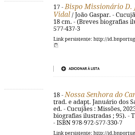
Bispo Missionário D. 
17 -
Vidal
/ João Gaspar. - Cucujães
18 cm. - (Breves biografias il
577-437-3
Link persistente: http://id.bnportu
ADICIONAR À LISTA
Nossa Senhora do C
18 -
trad. e adapt. Januário dos Sa
ed. - Cucujães : Missões, 2023. 
biografias ilustradas ; 95). -
- ISBN 978-972-577-330-7
Link persistente: http://id.bnportu