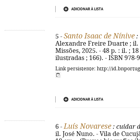
ADICIONAR À LISTA
Santo Isaac de Nínive
5 -
:
Alexandre Freire Duarte ; il.
Missões, 2025. - 48 p. : il. ; 
ilustradas ; 166). - ISBN 978-
Link persistente: http://id.bnportu
ADICIONAR À LISTA
Luís Novarese
6 -
: cuidar d
il. José Nuno. - Vila de Cucujãe