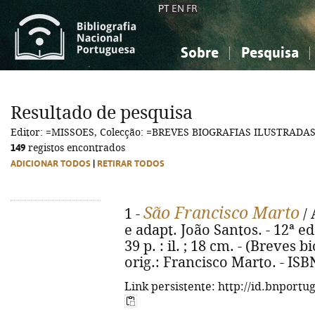
PT
EN
FR
Sobre
Pesquisa
Sobre a Bibliografia Nacional
Simples
Conhecimento, Informação...
Conhecimento, Informação...
Combinada
A
Resultado de pesquisa
Ciências sociais...
Ciências sociais...
Editor: =MISSOES, Colecção: =BREVES BIOGRAFIAS ILUSTRADA
Arte, desporto...
Arte, desporto...
149
registos encontrados
ADICIONAR TODOS
|
RETIRAR TODOS
São Francisco Marto
1 -
/ 
e adapt. João Santos. - 12ª ed
39 p. : il. ; 18 cm. - (Breves bi
orig.: Francisco Marto. - ISB
Link persistente: http://id.bnportu