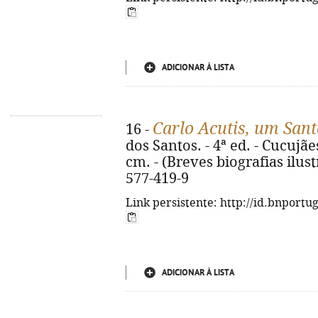
ADICIONAR À LISTA
Carlo Acutis, um San
16 -
dos Santos. - 4ª ed. - Cucujães 
cm. - (Breves biografias ilust
577-419-9
Link persistente: http://id.bnportu
ADICIONAR À LISTA