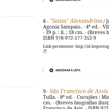
ADICIONAR À LISTA
"Santa" Alexandrina
8 -
/ J
Agonia Sampaio. - 4ª ed. - Vi
- 39 p. : il. ; 18 cm. - (Breves 
ISBN 978-972-577-352-9
Link persistente: http://id.bnportu
ADICIONAR À LISTA
São Francisco de Assis
9 -
Tulla. - 8ª ed. - Cucujães : Mis
cm. - (Breves biografias ilustr
Francisco de Asis. - ISBN 972