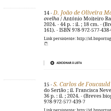
D. João de Oliveira M
14 -
ovelha
/ António Moiteiro Ra
2024. - 44 p. : il. ; 18 cm. - (
161). - ISBN 978-972-577-438-
Link persistente: http://id.bnportu
ADICIONAR À LISTA
S. Carlos de Foucauld
15 -
do Sertão ; il. Francisca Neve
36 p. : il. ; 2024. - (Breves bi
978-972-577-439-7
Link persistente: http://id.bnportu