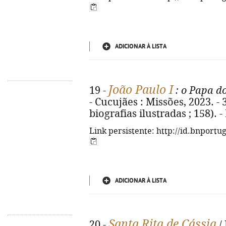
ADICIONAR À LISTA
João Paulo I
19 -
: o Papa do
- Cucujães : Missões, 2023. - 32
biografias ilustradas ; 158). 
Link persistente: http://id.bnportu
ADICIONAR À LISTA
Santa Rita de Cássia
20 -
/ 