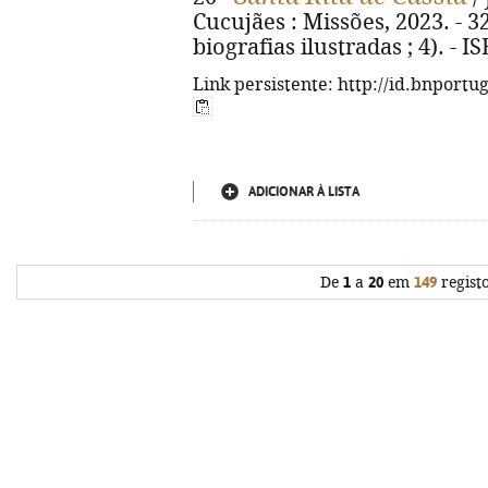
Cucujães : Missões, 2023. - 32 
biografias ilustradas ; 4). - 
Link persistente: http://id.bnportu
ADICIONAR À LISTA
De
1
a
20
em
149
regist