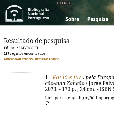
PT
EN
FR
Sobre
Pesquisa
Sobre a Bibliografia Nacional
Simples
Conhecimento, Informação...
Conhecimento, Informação...
Combinada
A
Resultado de pesquisa
Ciências sociais...
Ciências sociais...
Editor: =5LIVROS.PT
Arte, desporto...
Arte, desporto...
169
registos encontrados
ADICIONAR TODOS
|
RETIRAR TODOS
Vai lá e faz
1 -
: pela Europa
cão-guia Zangão
/ Jorge Paiva
2023. - 170 p. ; 24 cm. - ISBN
Link persistente: http://id.bnportu