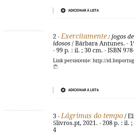
ADICIONAR À LISTA
Exercitamente
2 -
: jogos d
idosos
/ Bárbara Antunes. - 1ª
- 99 p. : il. ; 30 cm. - ISBN 9
Link persistente: http://id.bnportu
ADICIONAR À LISTA
Lágrimas do tempo
3 -
/ El
5livros.pt, 2021. - 208 p. : il
4