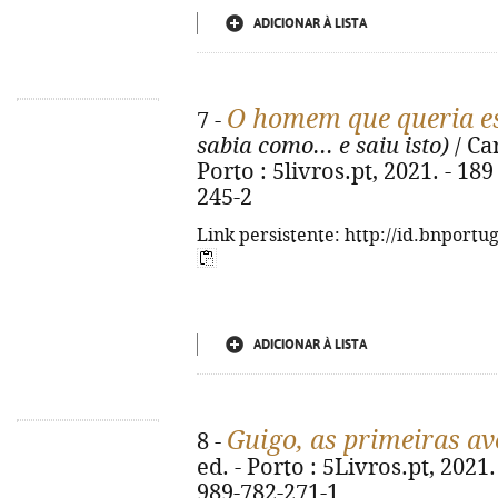
ADICIONAR À LISTA
O homem que queria es
7 -
sabia como... e saiu isto)
/ Car
Porto : 5livros.pt, 2021. - 18
245-2
Link persistente: http://id.bnportu
ADICIONAR À LISTA
Guigo, as primeiras a
8 -
ed. - Porto : 5Livros.pt, 2021. 
989-782-271-1