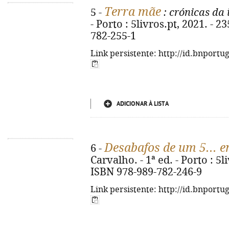
Terra mãe
5 -
: crónicas da
- Porto : 5livros.pt, 2021. - 2
782-255-1
Link persistente: http://id.bnportu
ADICIONAR À LISTA
Desabafos de um 5... e
6 -
Carvalho. - 1ª ed. - Porto : 5li
ISBN 978-989-782-246-9
Link persistente: http://id.bnportu