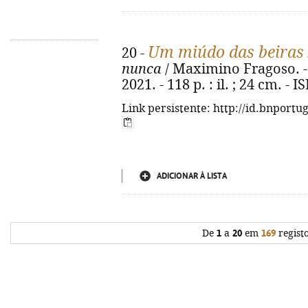
Um miúdo das beiras
20 -
nunca
/ Maximino Fragoso. - 1
2021. - 118 p. : il. ; 24 cm. -
Link persistente: http://id.bnportu
ADICIONAR À LISTA
De
1
a
20
em
169
regist