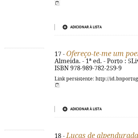
ADICIONAR À LISTA
Ofereço-te-me um po
17 -
Almeida. - 1ª ed. - Porto : 5Li
ISBN 978-989-782-259-9
Link persistente: http://id.bnportu
ADICIONAR À LISTA
Lucas de alpendurad
18 -