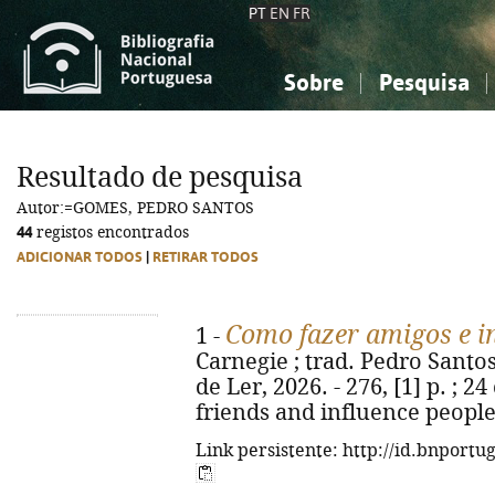
PT
EN
FR
Sobre
Pesquisa
Sobre a Bibliografia Nacional
Simples
Conhecimento, Informação...
Conhecimento, Informação...
Combinada
A
Resultado de pesquisa
Ciências sociais...
Ciências sociais...
Autor:=GOMES, PEDRO SANTOS
Arte, desporto...
Arte, desporto...
44
registos encontrados
ADICIONAR TODOS
|
RETIRAR TODOS
Como fazer amigos e i
1 -
Carnegie ; trad. Pedro Santos 
de Ler, 2026. - 276, [1] p. ; 2
friends and influence people
Link persistente: http://id.bnportu