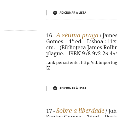
ADICIONAR À LISTA
A sétima praga
16 -
/ James
Gomes. - 1ª ed. - Lisboa : 11x17
cm. - (Biblioteca James Rollins
plague. - ISBN 978-972-25-45
Link persistente: http://id.bnportu
ADICIONAR À LISTA
Sobre a liberdade
17 -
/ Joh