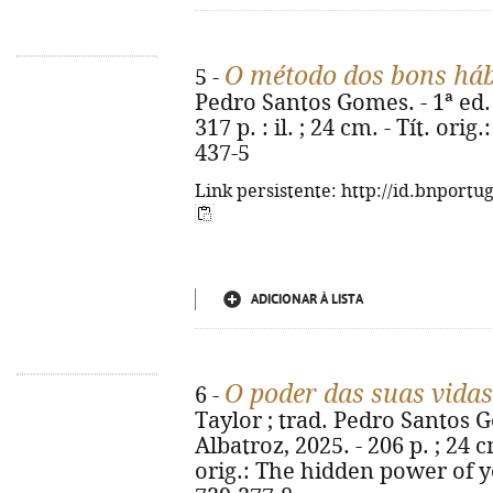
O método dos bons háb
5 -
Pedro Santos Gomes. - 1ª ed. -
317 p. : il. ; 24 cm. - Tít. ori
437-5
Link persistente: http://id.bnportu
ADICIONAR À LISTA
O poder das suas vida
6 -
Taylor ; trad. Pedro Santos Go
Albatroz, 2025. - 206 p. ; 24 c
orig.: The hidden power of yo