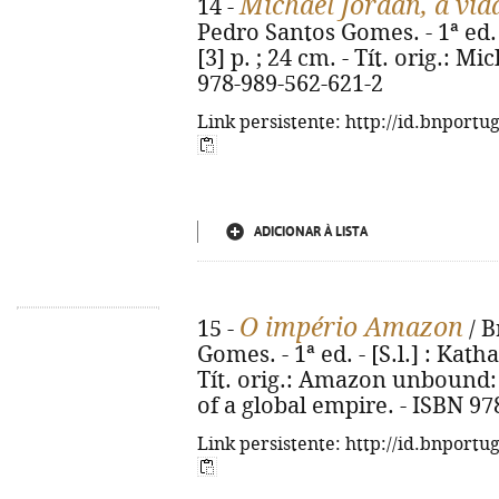
Michael Jordan, a vid
14 -
Pedro Santos Gomes. - 1ª ed. - 
[3] p. ; 24 cm. - Tít. orig.: Mi
978-989-562-621-2
Link persistente: http://id.bnportu
ADICIONAR À LISTA
O império Amazon
15 -
/ B
Gomes. - 1ª ed. - [S.l.] : Katha
Tít. orig.: Amazon unbound: 
of a global empire. - ISBN 97
Link persistente: http://id.bnportu