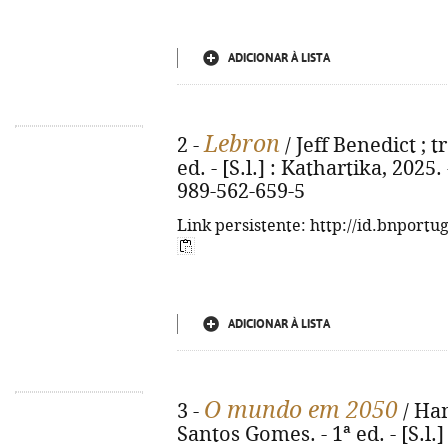
ADICIONAR À LISTA
Lebron
2 -
/ Jeff Benedict ; 
ed. - [S.l.] : Kathartika, 2025.
989-562-659-5
Link persistente: http://id.bnportu
ADICIONAR À LISTA
O mundo em 2050
3 -
/ Ham
Santos Gomes. - 1ª ed. - [S.l.