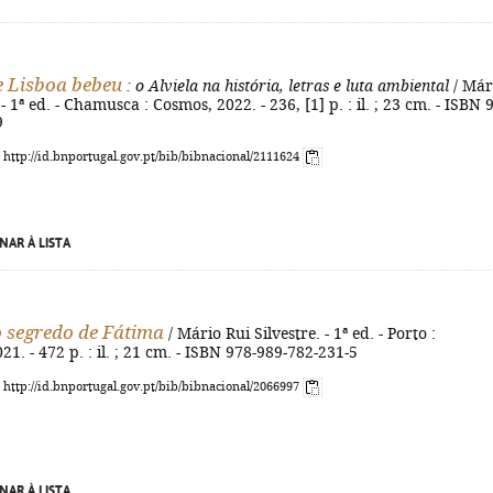
e Lisboa bebeu
: o Alviela na história, letras e luta ambiental
/ Már
 - 1ª ed. - Chamusca : Cosmos, 2022. - 236, [1] p. : il. ; 23 cm. - ISBN 
9
: http://id.bnportugal.gov.pt/bib/bibnacional/2111624
NAR À LISTA
 segredo de Fátima
/ Mário Rui Silvestre. - 1ª ed. - Porto :
21. - 472 p. : il. ; 21 cm. - ISBN 978-989-782-231-5
: http://id.bnportugal.gov.pt/bib/bibnacional/2066997
NAR À LISTA