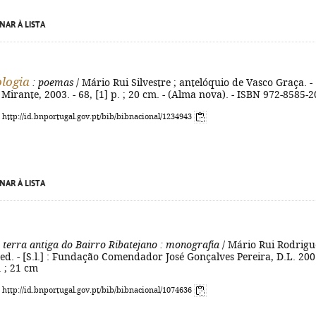
NAR À LISTA
logia
: poemas
/ Mário Rui Silvestre ; antelóquio de Vasco Graça. -
Mirante, 2003. - 68, [1] p. ; 20 cm. - (Alma nova). - ISBN 972-8585-2
: http://id.bnportugal.gov.pt/bib/bibnacional/1234943
NAR À LISTA
 terra antiga do Bairro Ribatejano
: monografia
/ Mário Rui Rodrigu
2ª ed. - [S.l.] : Fundação Comendador José Gonçalves Pereira, D.L. 2001
l. ; 21 cm
: http://id.bnportugal.gov.pt/bib/bibnacional/1074636