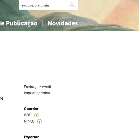
de Publicação
Novidades
s
Religião...
Religião...
Ciências aplicadas...
Ciências aplicadas...
História, geografia, biografias...
História, geografia, biografias...
Enviar por email
Imprimir página
BN
Guardar
ISBD
NP405
Exportar