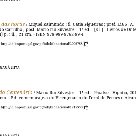
 das horas
/ Miguel Raimundo ; il. Cátia Figueiras ; pref. Lia F. A.
 Carrilho ; posf. Mário rui Silvestre. - 1ª ed. - [S.l.] : Livros de Ont
4] p. : il. ; 21 cm. - ISBN 978-989-8762-89-4
: http://id.bnportugal.gov.pt/bib/bibnacional/2006753
NAR À LISTA
do Centenário
/ Mário Rui Silvestre. - 1ª ed. - Paialvo : Hipátia, 201
 21 cm. - Ed. comemorativa do V centenário do Foral de Pernes e Alca
: http://id.bnportugal.gov.pt/bib/bibnacional/1915550