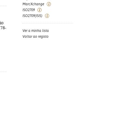
MarcXchange
ISO2709
ISO2709(ISIS)
io
978-
Ver a minha lista
Voltar ao registo