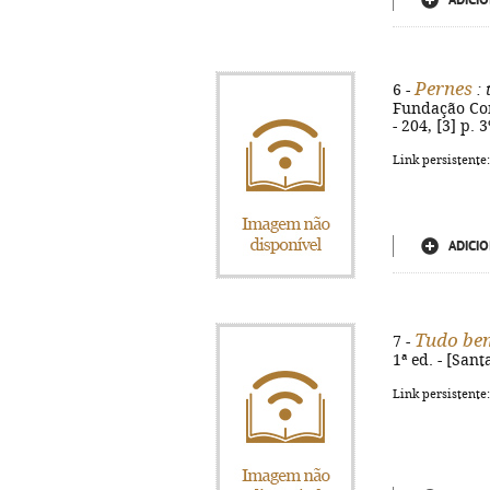
ADICIO
Pernes
6 -
: 
Fundação Comen
- 204, [3] p. 3
Link persistente
ADICIO
Tudo be
7 -
1ª ed. - [Sant
Link persistente