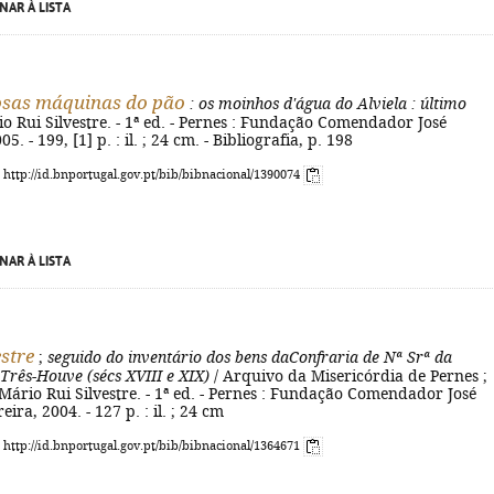
NAR À LISTA
osas máquinas do pão
: os moinhos d'água do Alviela
: último
o Rui Silvestre. - 1ª ed. - Pernes : Fundação Comendador José
5. - 199, [1] p. : il. ; 24 cm. - Bibliografia, p. 198
: http://id.bnportugal.gov.pt/bib/bibnacional/1390074
NAR À LISTA
stre
;
seguido do inventário dos bens daConfraria de Nª Srª da
Três-Houve (sécs XVIII e XIX)
/ Arquivo da Misericórdia de Pernes ;
 Mário Rui Silvestre. - 1ª ed. - Pernes : Fundação Comendador José
ira, 2004. - 127 p. : il. ; 24 cm
: http://id.bnportugal.gov.pt/bib/bibnacional/1364671