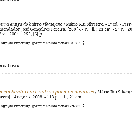
NAR À LISTA
terra antiga do bairro ribatejano
/ Mário Rui Silvestre. - 1ª ed. - Pern
dador José Gonçalves Pereira, [200 ]-. - v. : il. ; 21 cm. - 2º v. : 2
º v. : 2004. - 255, [6] p
: http://id.bnportugal.gov.pt/bib/bibnacional/1081883
NAR À LISTA
m em Santarém e outros poemas menores
/ Mário Rui Silvestr
arém] : Auctoris, 2008. - 118 p. : il. ; 21 cm
: http://id.bnportugal.gov.pt/bib/bibnacional/1726822