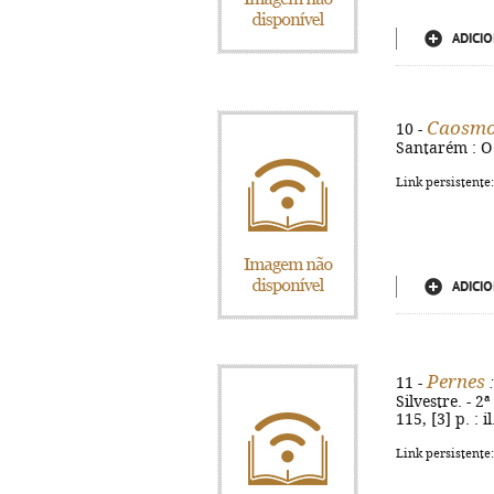
ADICIO
Caosmo
10 -
Santarém : O 
Link persistente
ADICIO
Pernes
11 -
:
Silvestre. - 
115, [3] p. : i
Link persistente