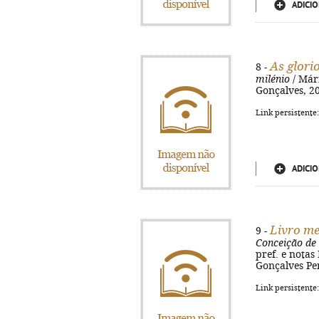
ADICIO
As glori
8 -
milénio
/ Mári
Gonçalves, 200
Link persistente
ADICIO
Livro me
9 -
Conceição de 
pref. e notas
Gonçalves Pere
Link persistente