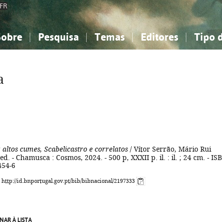
FR
Sobre
Pesquisa
Temas
Editores
Tipo 
obre a Bibliografia Nacional
imples
onhecimento, Informação...
onhecimento, Informação...
Combinada
A minha lista
Como utilizar
Filosofia, psicologia...
Filosofia, psicologia...
Perguntas frequente
a
iências sociais...
iências sociais...
Ciências exatas e naturais...
Ciências exatas e naturais...
rte, desporto...
rte, desporto...
Literatura, linguística...
Literatura, linguística...
 altos cumes, Scabelicastro e correlatos
/ Vítor Serrão, Mário Rui
ª ed. - Chamusca : Cosmos, 2024. - 500 p, XXXII p. il. : il. ; 24 cm. - IS
454-6
: http://id.bnportugal.gov.pt/bib/bibnacional/2197333
NAR À LISTA