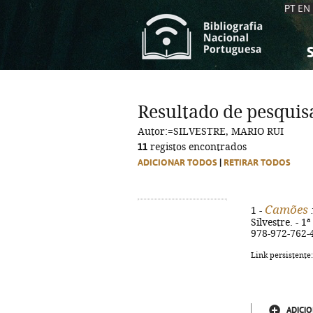
PT
EN
S
S
C
C
Resultado de pesquis
C
C
Autor:=SILVESTRE, MARIO RUI
A
A
11
registos encontrados
ADICIONAR TODOS
|
RETIRAR TODOS
Camões
1 -
:
Silvestre. - 1
978-972-762-
Link persistente
ADICIO