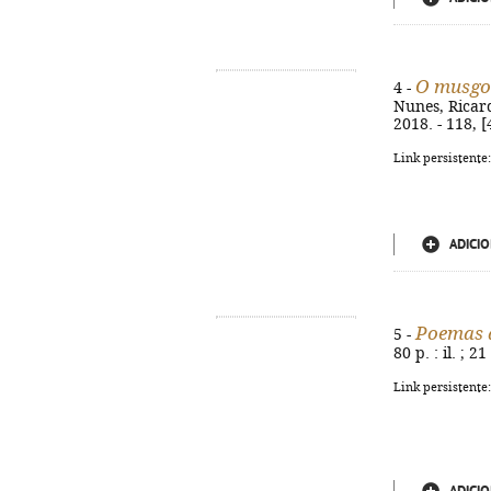
O musgo
4 -
Nunes, Ricardo
2018. - 118, [
Link persistente
ADICIO
Poemas 
5 -
80 p. : il. ;
Link persistente