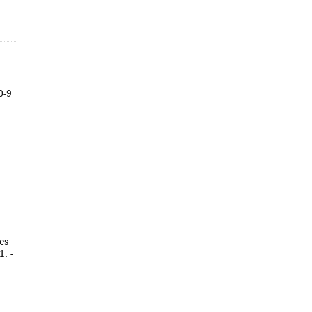
0-9
es
. -