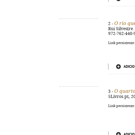
O rio qu
2 -
Rui Silvestre.
972-762-440-
Link persistente
ADICIO
O quarto
3 -
5Livros.pt, 20
Link persistente
ADICIO