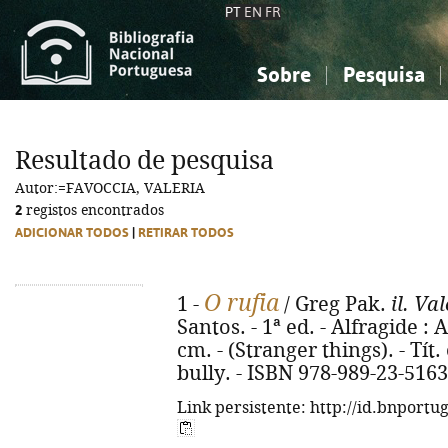
PT
EN
FR
Sobre
Pesquisa
Sobre a Bibliografia Nacional
Simples
Conhecimento, Informação...
Conhecimento, Informação...
Combinada
A
Resultado de pesquisa
Ciências sociais...
Ciências sociais...
Autor:=FAVOCCIA, VALERIA
Arte, desporto...
Arte, desporto...
2
registos encontrados
ADICIONAR TODOS
|
RETIRAR TODOS
O rufia
1 -
/ Greg Pak.
il. Va
Santos. - 1ª ed. - Alfragide : AS
cm. - (Stranger things). - Tít.
bully. - ISBN 978-989-23-5163
Link persistente: http://id.bnportu