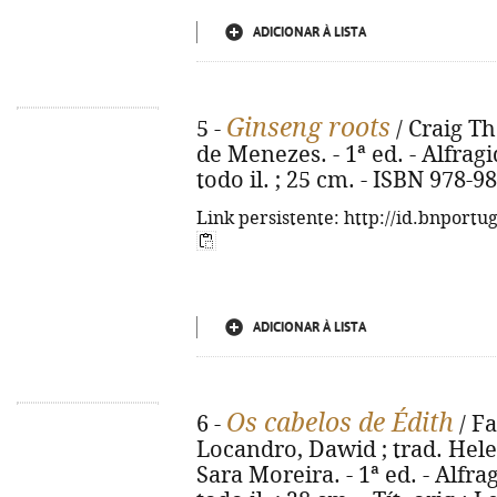
ADICIONAR À LISTA
Ginseng roots
5 -
/ Craig T
de Menezes. - 1ª ed. - Alfragid
todo il. ; 25 cm. - ISBN 978-9
Link persistente: http://id.bnportu
ADICIONAR À LISTA
Os cabelos de Édith
6 -
/ F
Locandro, Dawid ; trad. Hele
Sara Moreira. - 1ª ed. - Alfrag