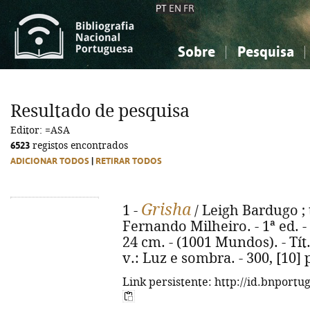
PT
EN
FR
Sobre
Pesquisa
Sobre a Bibliografia Nacional
Simples
Conhecimento, Informação...
Conhecimento, Informação...
Combinada
A
Resultado de pesquisa
Ciências sociais...
Ciências sociais...
Editor: =ASA
Arte, desporto...
Arte, desporto...
6523
registos encontrados
ADICIONAR TODOS
|
RETIRAR TODOS
Grisha
1 -
/ Leigh Bardugo ; 
Fernando Milheiro. - 1ª ed. - Al
24 cm. - (1001 Mundos). - Tít
v.: Luz e sombra. - 300, [10]
Link persistente: http://id.bnportu