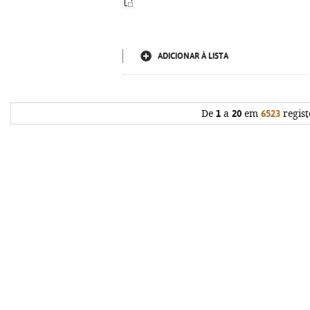
ADICIONAR À LISTA
De
1
a
20
em
6523
regist