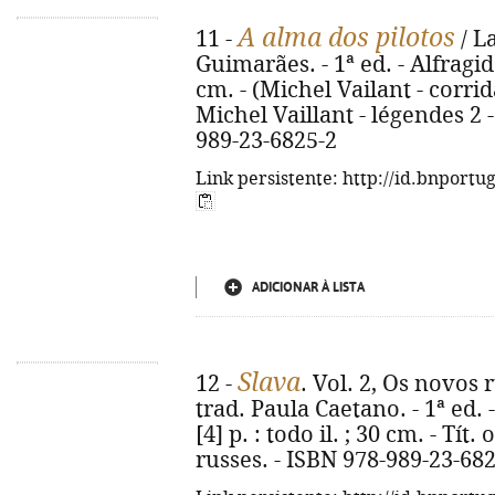
A alma dos pilotos
11 -
/ L
Guimarães. - 1ª ed. - Alfragide 
cm. - (Michel Vailant - corridas
Michel Vaillant - légendes 2 -
989-23-6825-2
Link persistente: http://id.bnportu
ADICIONAR À LISTA
Slava
12 -
. Vol. 2, Os novos
trad. Paula Caetano. - 1ª ed. -
[4] p. : todo il. ; 30 cm. - Tít
russes. - ISBN 978-989-23-68