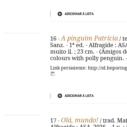
ADICIONAR À LISTA
A pinguim Patrícia
16 -
/ t
Sanz. - 1ª ed. - Alfragide : AS
muito il. ; 23 cm. - (Amigos d
colours with polly penguin. 
Link persistente: http://id.bnportu
ADICIONAR À LISTA
Olá, mundo!
17 -
/ trad. Mat