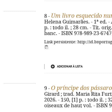
Um livro esquecido n
8 -
Helena Guimarães. - 1ª ed. - A
p. : todo il. ; 28 cm. - Tít. or
banc. - ISBN 978-989-23-6747
Link persistente: http://id.bnportu
ADICIONAR À LISTA
O príncipe dos pássaro
9 -
Girard ; trad. Maria Rita Furt
2026. - 150, [1] p. : todo il. ; 
oiseaux de haut vol. - ISBN 