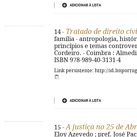
ADICIONAR À LISTA
Tratado de direito civi
14 -
família - antropologia, histó
princípios e temas controve
Cordeiro. - Coimbra : Almedina
ISBN 978-989-40-3131-4
Link persistente: http://id.bnportu
ADICIONAR À LISTA
A justiça no 25 de Abr
15 -
Eloy Azevedo ; pref. José Pac