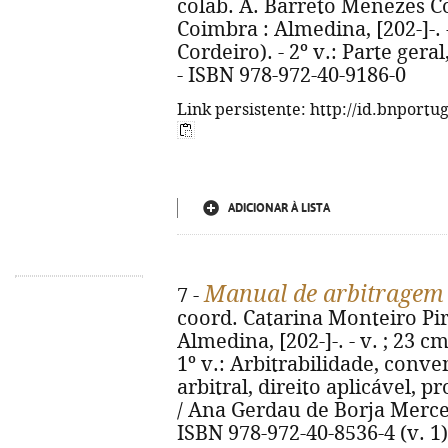
colab. A. Barreto Menezes Cor
Coimbra : Almedina, [202-]-. 
Cordeiro). - 2º v.: Parte geral
- ISBN 978-972-40-9186-0
Link persistente: http://id.bnportu
ADICIONAR À LISTA
Manual de arbitragem 
7 -
coord. Catarina Monteiro Pire
Almedina, [202-]-. - v. ; 23 c
1º v.: Arbitrabilidade, conv
arbitral, direito aplicável, p
/ Ana Gerdau de Borja Mercerea
ISBN 978-972-40-8536-4 (v. 1)