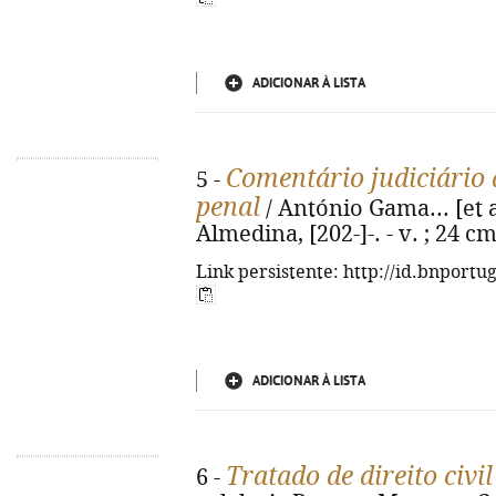
ADICIONAR À LISTA
Comentário judiciário 
5 -
penal
/ António Gama... [et al
Almedina, [202-]-. - v. ; 24 c
Link persistente: http://id.bnportu
ADICIONAR À LISTA
Tratado de direito civil
6 -