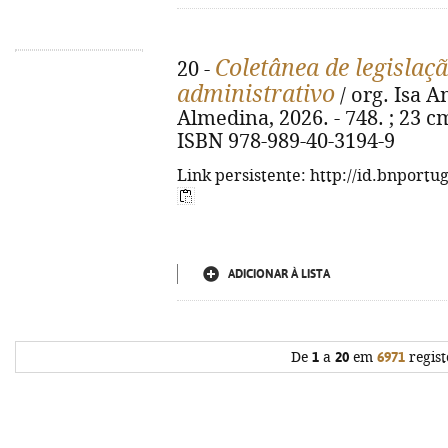
Coletânea de legislaçã
20 -
administrativo
/ org. Isa A
Almedina, 2026. - 748. ; 23 cm
ISBN 978-989-40-3194-9
Link persistente: http://id.bnportu
ADICIONAR À LISTA
De
1
a
20
em
6971
regist