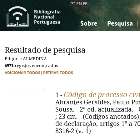
PT
EN
FR
Sobre
Pesquisa
Sobre a Bibliografia Nacional
Simples
Conhecimento, Informação...
Conhecimento, Informação...
Combinada
A
Resultado de pesquisa
Ciências sociais...
Ciências sociais...
Editor: =ALMEDINA
Arte, desporto...
Arte, desporto...
6971
registos encontrados
ADICIONAR TODOS
|
RETIRAR TODOS
Código de processo civ
1 -
Abrantes Geraldes, Paulo Pim
Sousa. - 2ª ed. actualizada. -
; 23 cm. - (Códigos anotados).
de declaração, artigos 1º a 70
8316-2 (v. 1)