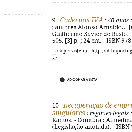
Cadernos IVA
9 -
: 40 anos 
; autores Afonso Arnaldo... [e
Guilherme Xavier de Basto. -
505, [3] p. ; 24 cm. - ISBN 97
Link persistente: http://id.bnportu
ADICIONAR À LISTA
Recuperação de empre
10 -
singulares
: regimes legais
Ramos. - Coimbra : Almedina, 
(Legislação anotada). - ISBN