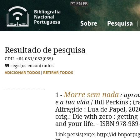
PT
EN
FR
Sobre
Pesquisa
Sobre a Bibliografia Nacional
Simples
Conhecimento, Informação...
Conhecimento, Informação...
Combinada
A
Resultado de pesquisa
Ciências sociais...
Ciências sociais...
CDU: =64.031/.033(035)
Arte, desporto...
Arte, desporto...
55
registos encontrados
ADICIONAR TODOS
|
RETIRAR TODOS
Morre sem nada
1 -
: aprov
e a tua vida
/ Bill Perkins ; tr
Alfragide : Lua de Papel, 2026. -
orig.: Die with zero : getti
and your life. - ISBN 978-989
Link persistente: http://id.bnportu