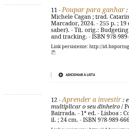
Poupar para ganhar
11 -
:
Michele Cagan ; trad. Catarin
Marcador, 2024. - 255 p. ; 19
saber). - Tít. orig.: Budgetin
and tracking. - ISBN 978-989
Link persistente: http://id.bnportu
ADICIONAR À LISTA
Aprender a investir
12 -
: 
multiplicar o seu dinheiro
/ P
Bairrada. - 1ª ed. - Lisboa : C
il. ; 24 cm. - ISBN 978-989-66