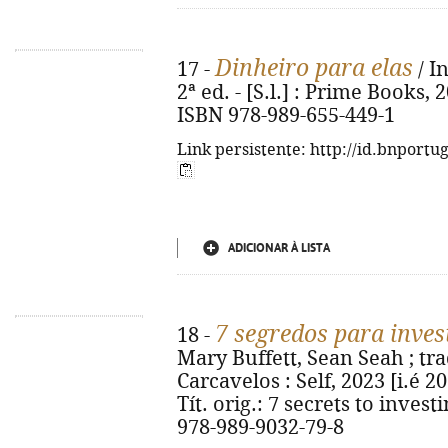
Dinheiro para elas
17 -
/ I
2ª ed. - [S.l.] : Prime Books, 20
ISBN 978-989-655-449-1
Link persistente: http://id.bnportu
ADICIONAR À LISTA
7 segredos para inves
18 -
Mary Buffett, Sean Seah ; trad
Carcavelos : Self, 2023 [i.é 2022
Tít. orig.: 7 secrets to inves
978-989-9032-79-8