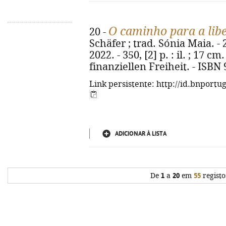
O caminho para a libe
20 -
Schäfer ; trad. Sónia Maia. - 2
2022. - 350, [2] p. : il. ; 17 c
finanziellen Freiheit. - ISBN
Link persistente: http://id.bnportu
ADICIONAR À LISTA
De
1
a
20
em
55
registo