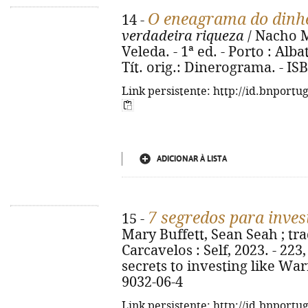
O eneagrama do dinh
14 -
verdadeira riqueza
/ Nacho M
Veleda. - 1ª ed. - Porto : Albatr
Tít. orig.: Dinerograma. - I
Link persistente: http://id.bnportu
ADICIONAR À LISTA
7 segredos para inves
15 -
Mary Buffett, Sean Seah ; trad
Carcavelos : Self, 2023. - 223, [
secrets to investing like War
9032-06-4
Link persistente: http://id.bnportu