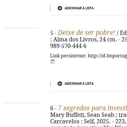
ADICIONAR À LISTA
Deixe de ser pobre!
5 -
/ Ed
: Alma dos Livros, 24 cm. - 252,
989-570-444-6
Link persistente: http://id.bnportu
ADICIONAR À LISTA
7 segredos para invest
6 -
Mary Buffett, Sean Seah ; trad
Carcavelos : Self, 2025. - 223, [