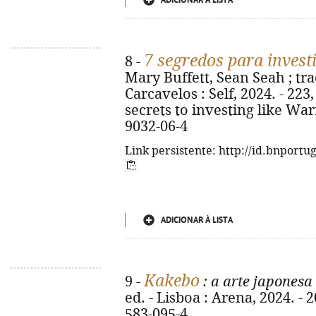
ADICIONAR À LISTA
7 segredos para invest
8 -
Mary Buffett, Sean Seah ; trad
Carcavelos : Self, 2024. - 223, [
secrets to investing like War
9032-06-4
Link persistente: http://id.bnportu
ADICIONAR À LISTA
Kakebo
9 -
: a arte japonesa
ed. - Lisboa : Arena, 2024. - 
583-095-4