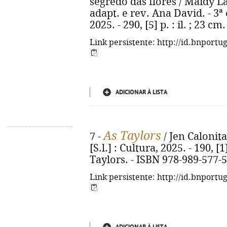
segredo das flores / Maidy La
adapt. e rev. Ana David. - 3ª 
2025. - 290, [5] p. : il. ; 23 
Link persistente: http://id.bnportu
ADICIONAR À LISTA
As Taylors
7 -
/ Jen Calonita 
[S.l.] : Cultura, 2025. - 190, [1
Taylors. - ISBN 978-989-577-
Link persistente: http://id.bnportu