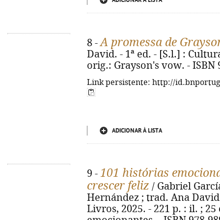
ADICIONAR À LISTA
A promessa de Grayso
8 -
David. - 1ª ed. - [S.l.] : Cultur
orig.: Grayson's vow. - ISBN
Link persistente: http://id.bnportu
ADICIONAR À LISTA
101 histórias emociona
9 -
crescer feliz
/ Gabriel García
Hernández ; trad. Ana David. -
Livros, 2025. - 221 p. : il. ; 2