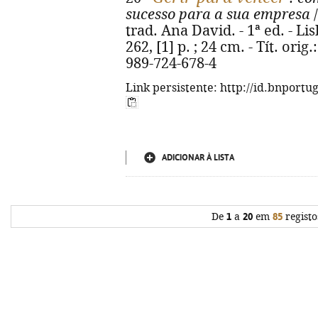
sucesso para a sua empresa
/
trad. Ana David. - 1ª ed. - Li
262, [1] p. ; 24 cm. - Tít. orig
989-724-678-4
Link persistente: http://id.bnportu
ADICIONAR À LISTA
De
1
a
20
em
85
registo