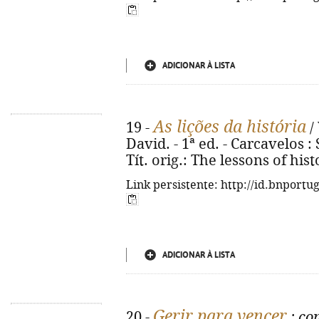
ADICIONAR À LISTA
As lições da história
19 -
/
David. - 1ª ed. - Carcavelos : S
Tít. orig.: The lessons of his
Link persistente: http://id.bnportu
ADICIONAR À LISTA
Gerir para vencer
20 -
: co