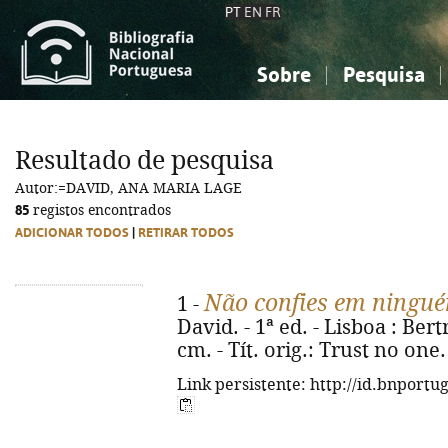
PT
EN
FR
Sobre
Pesquisa
Sobre a Bibliografia Nacional
Simples
Conhecimento, Informação...
Conhecimento, Informação...
Combinada
A
Resultado de pesquisa
Ciências sociais...
Ciências sociais...
Autor:=DAVID, ANA MARIA LAGE
Arte, desporto...
Arte, desporto...
85
registos encontrados
ADICIONAR TODOS
|
RETIRAR TODOS
Não confies em ningu
1 -
David. - 1ª ed. - Lisboa : Bertra
cm. - Tít. orig.: Trust no one
Link persistente: http://id.bnportu