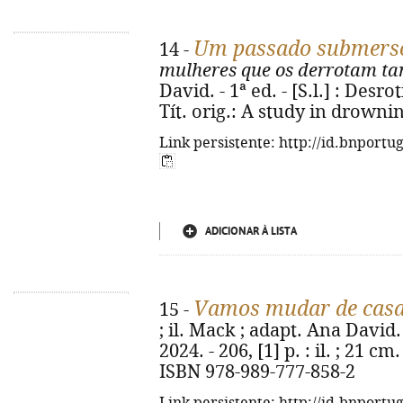
Um passado submers
14 -
mulheres que os derrotam t
David. - 1ª ed. - [S.l.] : Desrot
Tít. orig.: A study in drowni
Link persistente: http://id.bnportu
ADICIONAR À LISTA
Vamos mudar de cas
15 -
; il. Mack ; adapt. Ana David. 
2024. - 206, [1] p. : il. ; 21 c
ISBN 978-989-777-858-2