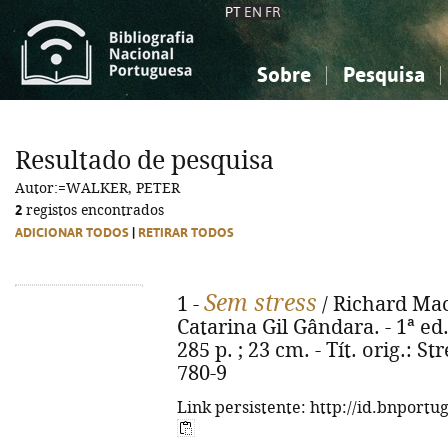
PT
EN
FR
Sobre
Pesquisa
Sobre a Bibliografia Nacional
Simples
Conhecimento, Informação...
Conhecimento, Informação...
Combinada
A
Resultado de pesquisa
Ciências sociais...
Ciências sociais...
Autor:=WALKER, PETER
Arte, desporto...
Arte, desporto...
2
registos encontrados
ADICIONAR TODOS
|
RETIRAR TODOS
Sem stress
1 -
/ Richard Mac
Catarina Gil Gândara. - 1ª ed.
285 p. ; 23 cm. - Tít. orig.: S
780-9
Link persistente: http://id.bnportu