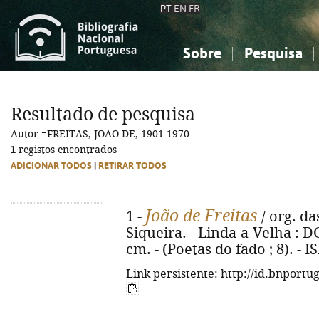
PT
EN
FR
Sobre
Pesquisa
Sobre a Bibliografia Nacional
Simples
Conhecimento, Informação...
Conhecimento, Informação...
Combinada
A
Resultado de pesquisa
Ciências sociais...
Ciências sociais...
Autor:=FREITAS, JOAO DE, 1901-1970
Arte, desporto...
Arte, desporto...
1
registos encontrados
ADICIONAR TODOS
|
RETIRAR TODOS
João de Freitas
1 -
/ org. da
Siqueira. - Linda-a-Velha : DG 
cm. - (Poetas do fado ; 8). - 
Link persistente: http://id.bnportu