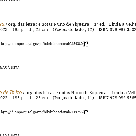
sa
/ org. das letras e notas Nuno de Siqueira. - 1ª ed. - Linda-a-Velha
23. - 185 p. : il. ; 23 cm. - (Poetas do fado ; 12). - ISBN 978-989-350
: http://id.bnportugal.gov.pt/bib/bibnacional/2156380
NAR À LISTA
o de Brito
/ org. das letras e notas Nuno de Siqueira. - Linda-a-Velh
22. - 183 p. : il. ; 23 cm. - (Poetas do fado ; 11). - ISBN 978-989-536
: http://id.bnportugal.gov.pt/bib/bibnacional/2119756