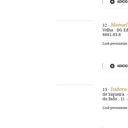
ADICIO
Manuel
12 -
Velha : DG Edi
8661-83-8
Link persistente
ADICIO
Isidoro
13 -
de Siqueira. -
do fado ; 1).
Link persistente