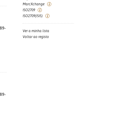
MarcXchange
ISO2709
ISO2709(ISIS)
989-
Ver a minha lista
Voltar ao registo
989-