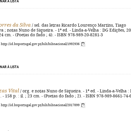
NAR À LISTA
orres da Silva
/ sel. das letras Ricardo Lourenço Martins, Tiago
va ; notas Nuno de Siqueira. - 1ª ed. - Linda-a-Velha : DG Edições, 2
 ; 24 cm. - (Poetas do fado ; 4). - ISBN 978-989-20-8281-3
: http://id.bnportugal.gov.pt/bib/bibnacional/1992936
NAR À LISTA
zas Vital
/ org. e notas Nuno de Siqueira. - 1ª ed. - Linda-a-Velha :
 - 158 p. : il. ; 23 cm. - (Poetas do fado ; 2). - ISBN 978-989-8661-74-
: http://id.bnportugal.gov.pt/bib/bibnacional/2017899