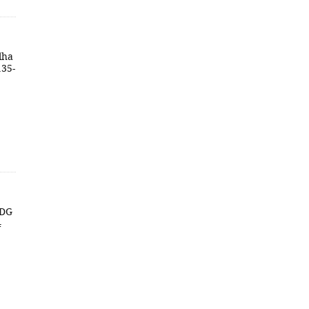
lha
135-
 DG
4