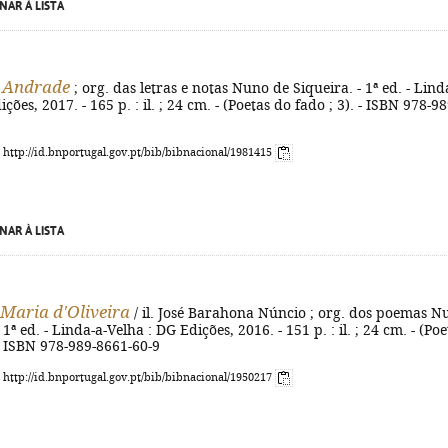
NAR À LISTA
 Andrade
; org. das letras e notas Nuno de Siqueira. - 1ª ed. - Lind
ções, 2017. - 165 p. : il. ; 24 cm. - (Poetas do fado ; 3). - ISBN 978-98
: http://id.bnportugal.gov.pt/bib/bibnacional/1981415
NAR À LISTA
 Maria d'Oliveira
/ il. José Barahona Núncio ; org. dos poemas N
 1ª ed. - Linda-a-Velha : DG Edições, 2016. - 151 p. : il. ; 24 cm. - (Poe
 - ISBN 978-989-8661-60-9
: http://id.bnportugal.gov.pt/bib/bibnacional/1950217