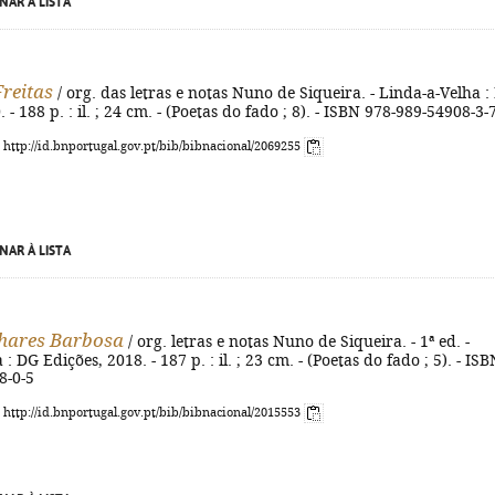
NAR À LISTA
Freitas
/ org. das letras e notas Nuno de Siqueira. - Linda-a-Velha :
 - 188 p. : il. ; 24 cm. - (Poetas do fado ; 8). - ISBN 978-989-54908-3-
: http://id.bnportugal.gov.pt/bib/bibnacional/2069255
NAR À LISTA
hares Barbosa
/ org. letras e notas Nuno de Siqueira. - 1ª ed. -
: DG Edições, 2018. - 187 p. : il. ; 23 cm. - (Poetas do fado ; 5). - ISB
8-0-5
: http://id.bnportugal.gov.pt/bib/bibnacional/2015553