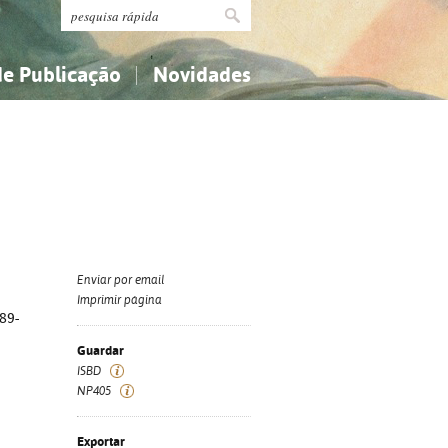
de Publicação
Novidades
s
Religião...
Religião...
Ciências aplicadas...
Ciências aplicadas...
História, geografia, biografias...
História, geografia, biografias...
Enviar por email
Imprimir página
989-
Guardar
ISBD
NP405
Exportar